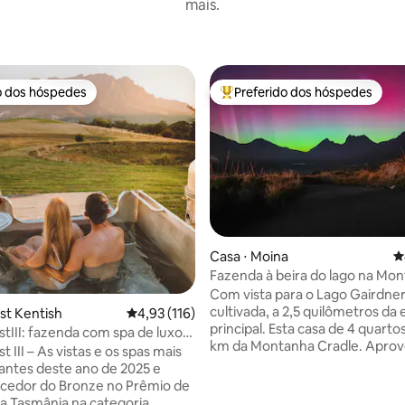
mais.
o dos hóspedes
Preferido dos hóspedes
o dos hóspedes
Entre os melhores preferidos d
édia de 5, 279 avaliações
Casa ⋅ Moina
4
Fazenda à beira do lago na Mo
Cradle
Com vista para o Lago Gairdne
cultivada, a 2,5 quilômetros da 
st Kentish
4,93 de uma avaliação média de 5, 116 avalia
4,93 (116)
principal. Esta casa de 4 quartos
stIII: fazenda com spa de luxo
km da Montanha Cradle. Aproveite a paz
nha
t III – As vistas e os spas mais
e a privacidade ou mime-se c
ntes deste ano de 2025 e
jantar preparado por um chef pa
cedor do Bronze no Prêmio de
Produtos locais preparados po
a Tasmânia na categoria