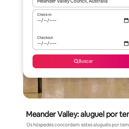
Quando os resultados estiverem disponíveis, expl
Check-in
Checkout
Buscar
Meander Valley: aluguel por 
Os hóspedes concordam: estes aluguéis por tem