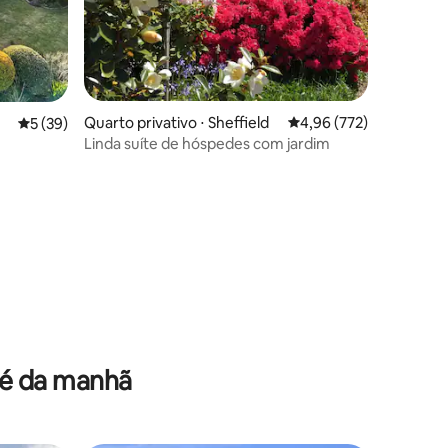
Quarto privativo ⋅ Sheffield
4,96 de uma avaliação 
4,96 (772)
5 de uma avaliação média de 5, 39 avaliações
5 (39)
Linda suíte de hóspedes com jardim
ções
fé da manhã