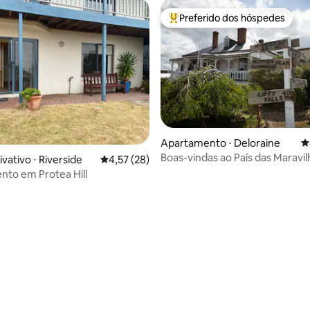
Preferido dos hóspedes
Entre os melhores preferidos d
Apartamento ⋅ Deloraine
4
Boas-vindas ao País das Maravil
édia de 5, 317 avaliações
vativo ⋅ Riverside
4,57 de uma avaliação média de 5, 28 avalia
4,57 (28)
Cadeira de massagem com caf
to em Protea Hill
manhã