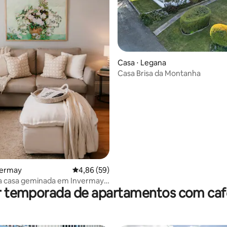
ar
Casa ⋅ Legana
Casa Brisa da Montanha
vermay
4,86 de uma avaliação média de 5, 59 avalia
4,86 (59)
 casa geminada em Invermay
r temporada de apartamentos com ca
o