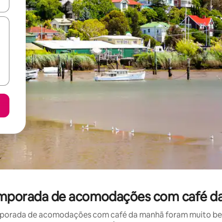
ore-os usando as seta para cima e para baixo do teclado ou tocando e
temporada de acomodações com café d
porada de acomodações com café da manhã foram muito bem 