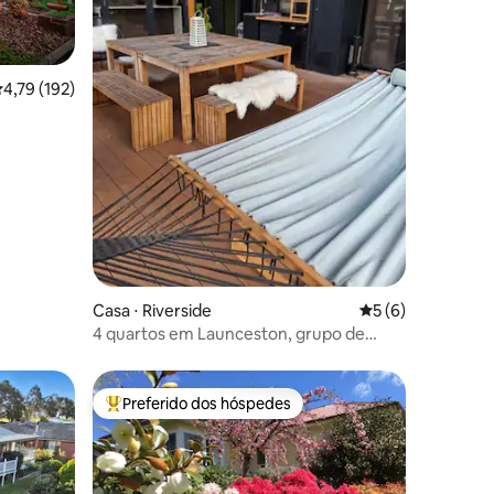
ções
,79 de uma avaliação média de 5, 192 avaliações
4,79 (192)
Casa ⋅ Riverside
5 de uma avaliaçã
5 (6)
4 quartos em Launceston, grupo de
equipe, 8 pessoas, banheira, grande
deck com churrasqueira
Preferido dos hóspedes
os hóspedes
Entre os melhores preferidos dos hóspedes