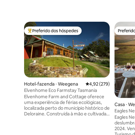
Preferido dos hóspedes
Preferid
Entre os melhores preferidos dos hóspedes
Preferid
Hotel-fazenda ⋅ Weegena
4,92 de uma avaliação m
4,92 (279)
Elvenhome Eco Farmstay Tasmania
Elvenhome Farm and Cottage oferece
uma experiência de férias ecológicas,
Casa ⋅ We
localizada perto do município histórico de
Eagles Ne
Deloraine. Construída à mão e cultivada
na monta
Eagles Nes
há mais de vinte anos, somos uma
deslumbra
fazenda biodinâmica que emprega
2024. Ven
princípios de design de permacultura em
Turismo d