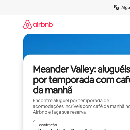
Pular
Algu
para
o
conteúdo
Meander Valley: aluguéis
por temporada com caf
da manhã
Encontre aluguel por temporada de
acomodações incríveis com café da manhã n
Airbnb e faça sua reserva
Localização