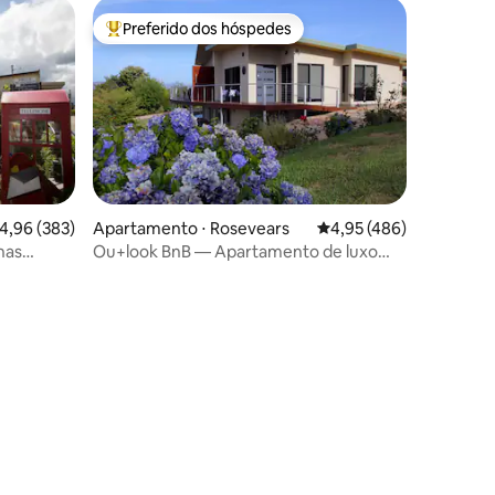
Preferido dos hóspedes
os hóspedes
Entre os melhores preferidos dos hóspedes
,96 de uma avaliação média de 5, 383 avaliações
4,96 (383)
Apartamento ⋅ Rosevears
4,95 de uma avaliação 
4,95 (486)
has
Ou+look BnB — Apartamento de luxo
ções
é da
moderno — Aberto