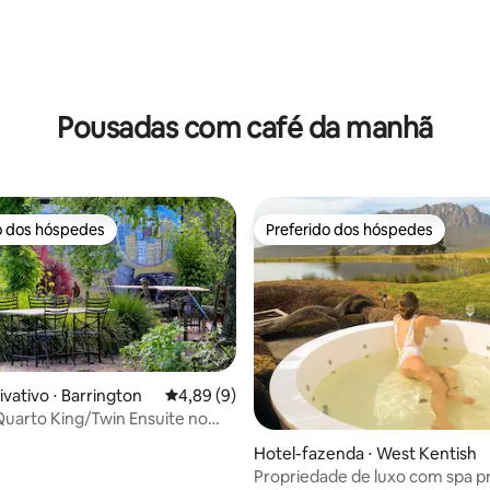
média de 5, 49 avaliações
Pousadas com café da manhã
o dos hóspedes
Preferido dos hóspedes
o dos hóspedes
Preferido dos hóspedes
média de 5, 14 avaliações
ivativo ⋅ Barrington
4,89 de uma avaliação média de 5, 9 avalia
4,89 (9)
 Quarto King/Twin Ensuite no
 Glencoe
Hotel-fazenda ⋅ West Kentish
Propriedade de luxo com spa pr