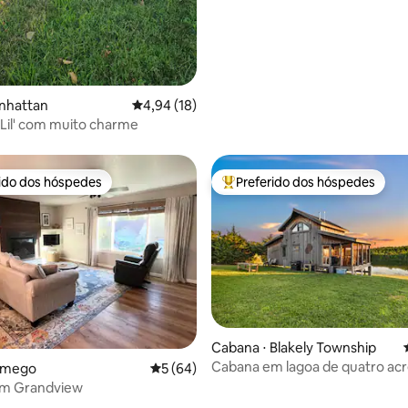
anhattan
4,94 de uma avaliação média de 5, 18 avalia
4,94 (18)
 Lil' com muito charme
rido dos hóspedes
Preferido dos hóspedes
 melhores preferidos dos hóspedes
Entre os melhores preferidos d
média de 5, 47 avaliações
Cabana ⋅ Blakely Township
Cabana em lagoa de quatro acr
amego
5 de uma avaliação média de 5, 64 avalia
5 (64)
king + privativa!
em Grandview