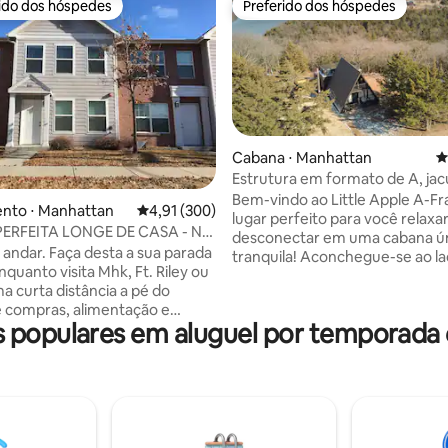
rido dos hóspedes
Preferido dos hóspedes
 melhores preferidos dos hóspedes
Preferido dos hóspedes
édia de 5, 423 avaliações
Cabana ⋅ Manhattan
4
Estrutura em formato de A, jac
lareira externa, sala de jogos, 
Bem-vindo ao Little Apple A-Fr
nto ⋅ Manhattan
4,91 de uma avaliação média de 5, 300 avalia
4,91 (300)
estimação permitidos
lugar perfeito para você relaxar
ERFEITA LONGE DE CASA - Nº
desconectar em uma cabana ún
esta a sua parada
tranquila! Aconchegue-se ao la
nquanto visita Mhk, Ft. Riley ou
lareira elétrica de aquecimento
a curta distância a pé do
aproveite o tempo ao ar livre 
de compras, alimentação e
atividades ao ar livre. Seja pro
populares em aluguel por temporada
ggieville. Perfeito para
uma escapada romântica ou t
prolongadas, negócios ou
qualidade em família, você vai
experimentá-lo aqui! Situado n
nte dispõe de: -1 quarto, 1
natureza com vista para o Lago
Creek: Banheira de hidromassagem✲
otalmente mobiliada - Sala de
privativa! ✲ Fogueira no grand
fortável com espaço para
superior! ✲ Caminhadas abund