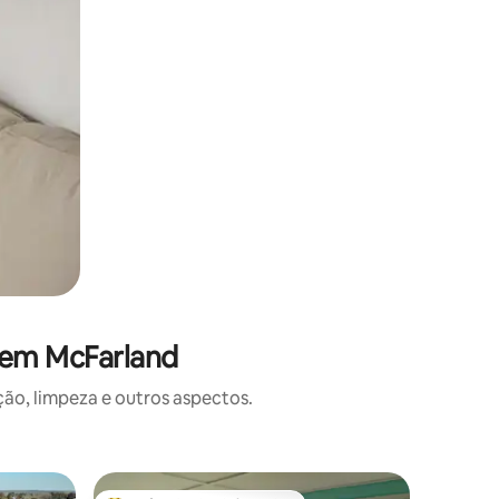
 em McFarland
o, limpeza e outros aspectos.
Casa de 