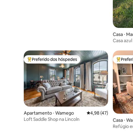
Casa ⋅ M
Casa azul
Preferido dos hóspedes
Prefe
Entre os melhores preferidos dos hóspedes
Entre os
Apartamento ⋅ Wamego
4,98 de uma avaliação 
4,98 (47)
Loft Saddle Shop na Lincoln
Casa ⋅ W
Refúgio 