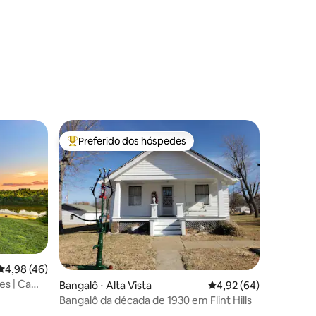
ções
Preferido dos hóspedes
os hóspedes
Entre os melhores preferidos dos hóspedes
4,98 de uma avaliação média de 5, 46 avaliações
4,98 (46)
es | Cama
ções
Bangalô ⋅ Alta Vista
4,92 de uma avaliação
4,92 (64)
Bangalô da década de 1930 em Flint Hills