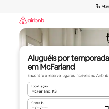
Pular
Algu
para
o
conteúdo
Aluguéis por temporada
em McFarland
Encontre e reserve lugares incríveis no Airbnb
Localização
Quando os resultados estiverem disponíveis, expl
Check-in