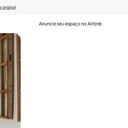
 original
Anuncie seu espaço no Airbnb
 deslizando o dedo na tela.