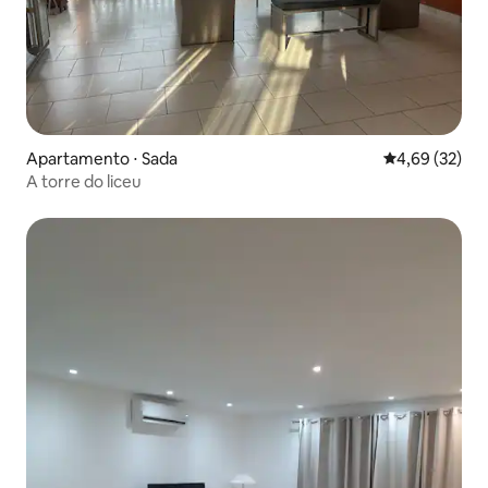
Apartamento ⋅ Sada
4,69 de uma a
4,69 (32)
A torre do liceu