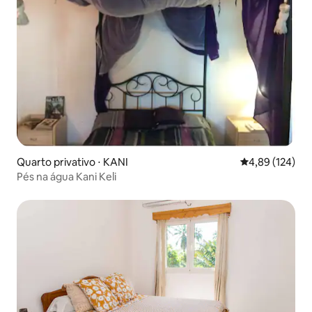
Quarto privativo ⋅ KANI
4,89 de uma av
4,89 (124)
Pés na água Kani Keli