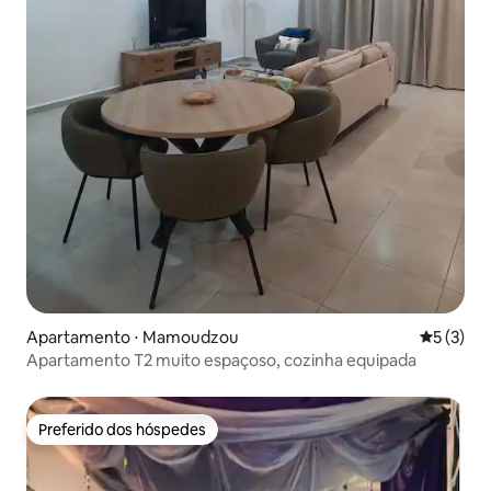
Apartamento ⋅ Mamoudzou
5 de uma 
5 (3)
Apartamento T2 muito espaçoso, cozinha equipada
Preferido dos hóspedes
Preferido dos hóspedes