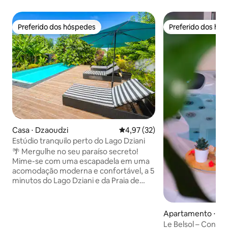
Preferido dos hóspedes
Preferido dos hó
Preferido dos hóspedes
Preferido dos hó
Casa ⋅ Dzaoudzi
4,97 de uma avaliação média de
4,97 (32)
Estúdio tranquilo perto do Lago Dziani
🌴 Mergulhe no seu paraíso secreto!
Mime-se com uma escapadela em uma
acomodação moderna e confortável, a 5
minutos do Lago Dziani e da Praia de
Badamiers e a 10 minutos do aeroporto.
Um ambiente tranquilo para recarregar
as energias, seja para uma estadia
Apartamento ⋅ Sa
pessoal ou profissional: autossuficiente
Le Belsol – Confor