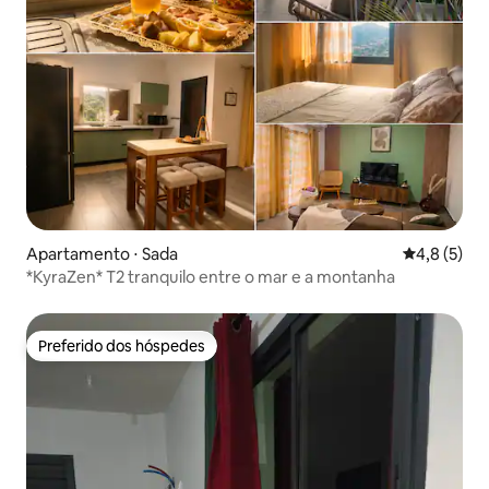
Apartamento ⋅ Sada
4,8 de uma 
4,8 (5)
*KyraZen* T2 tranquilo entre o mar e a montanha
Preferido dos hóspedes
Preferido dos hóspedes