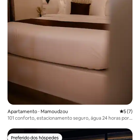
Apartamento ⋅ Mamoudzou
5 de uma 
5 (7)
101 conforto, estacionamento seguro, água 24 horas por
dia, 7 dias por semana
Preferido dos hóspedes