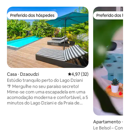
Preferido dos hóspedes
Preferido dos hó
Preferido dos hóspedes
Preferido dos hó
Casa ⋅ Dzaoudzi
4,97 de uma avaliação média de
4,97 (32)
Estúdio tranquilo perto do Lago Dziani
🌴 Mergulhe no seu paraíso secreto!
Mime-se com uma escapadela em uma
acomodação moderna e confortável, a 5
minutos do Lago Dziani e da Praia de
Badamiers e a 10 minutos do aeroporto.
Um ambiente tranquilo para recarregar
as energias, seja para uma estadia
Apartamento ⋅ Sa
pessoal ou profissional: autossuficiente
Le Belsol – Confor