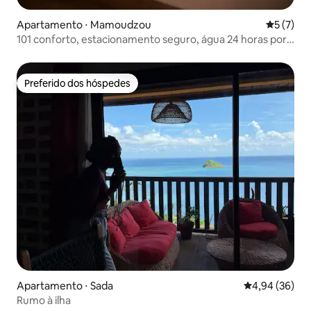
Apartamento ⋅ Mamoudzou
5 de uma 
5 (7)
101 conforto, estacionamento seguro, água 24 horas por
dia, 7 dias por semana
Preferido dos hóspedes
Preferido dos hóspedes
Apartamento ⋅ Sada
4,94 de uma a
4,94 (36)
Rumo à ilha