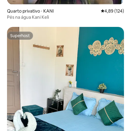
Quarto privativo ⋅ KANI
4,89 de uma av
4,89 (124)
Pés na água Kani Keli
Superhost
Superhost