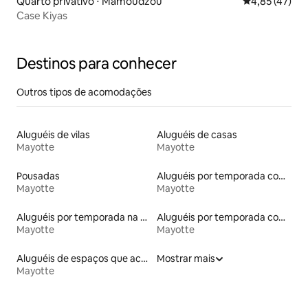
Quarto privativo ⋅ Mamoudzou
4,85 de uma a
4,85 (47)
Case Kiyas
Destinos para conhecer
Outros tipos de acomodações
Aluguéis de vilas
Aluguéis de casas
Mayotte
Mayotte
Pousadas
Aluguéis por temporada com acesso à praia
Mayotte
Mayotte
Aluguéis por temporada na orla
Aluguéis por temporada com café da manhã
Mayotte
Mayotte
Aluguéis de espaços que aceitam animais de estimação
Mostrar mais
Mayotte