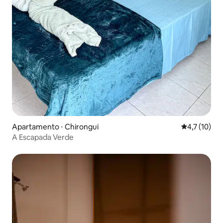
Apartamento ⋅ Chirongui
4,7 de uma a
4,7 (10)
A Escapada Verde