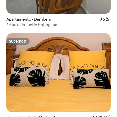
Apartamento ⋅ Dembeni
5 de uma 
5 (9)
Estúdio da Jackie Hajangoua
Superhost
Superhost