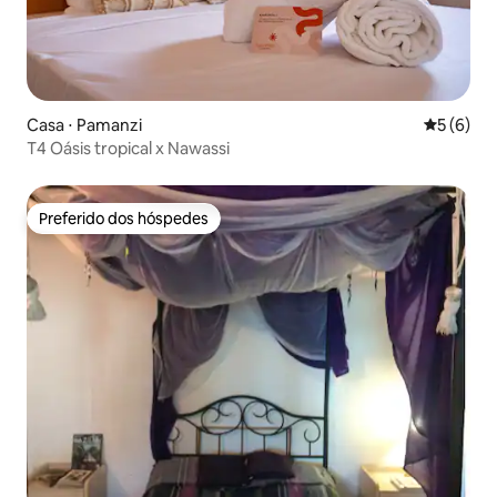
Casa ⋅ Pamanzi
5 de uma 
5 (6)
T4 Oásis tropical x Nawassi
Preferido dos hóspedes
Preferido dos hóspedes