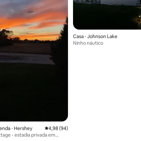
média de 5, 61 avaliações
Casa ⋅ Johnson Lake
Ninho náutico
enda ⋅ Hershey
4,98 de uma avaliação média de 5, 94 avalia
4,98 (94)
tage - estadia privada em