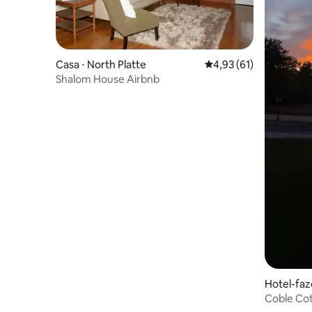
Casa ⋅ North Platte
4,93 de uma avaliação 
4,93 (61)
Shalom House Airbnb
Hotel-faz
Coble Cot
fazenda