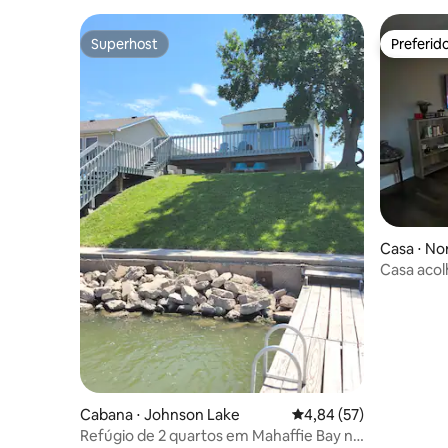
Superhost
Preferid
Superhost
Preferid
Casa ⋅ No
Casa acol
quartos
Cabana ⋅ Johnson Lake
4,84 de uma avaliação 
4,84 (57)
Refúgio de 2 quartos em Mahaffie Bay no