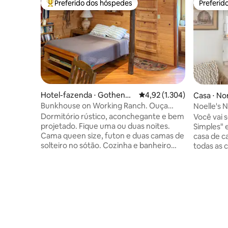
Preferido dos hóspedes
Preferid
Entre os melhores preferidos dos hóspedes
Preferid
Hotel-fazenda ⋅ Gothenbu
4,92 de uma avaliação méd
4,92 (1.304)
Casa ⋅ No
rg
Bunkhouse on Working Ranch. Ouça
Noelle's 
Prairie Chickens.
restauran
Dormitório rústico, aconchegante e bem
Você vai s
projetado. Fique uma ou duas noites.
Simples" e
Cama queen size, futon e duas camas de
casa de 
solteiro no sótão. Cozinha e banheiro
todas as
completo. Caminhe por árvores,
incluindo
campos, estradas (por sua conta e risco).
self chec
Sons de pássaros lindos. Interaja com
para que 
gatos e cães. Observação de estrelas.
aplicativ
Telefone, internet e Wi-Fi. Chegadas
cama tam
tardias são permitidas. Café gratuito. 1
confortá
pessoa = 1 hóspede, 2 pessoas = 2
caseira, 
hóspedes. PROIBIDO ANIMAIS DE
oferece t