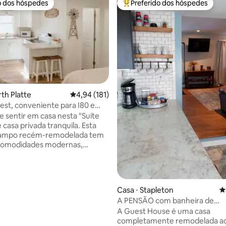
o dos hóspedes
Preferido dos hóspedes
o dos hóspedes
Entre os melhores preferidos d
ia de 5, 1.304 avaliações
rth Platte
4,94 de uma avaliação média de 5, 181 avalia
4,94 (181)
Nest, conveniente para I80 e
tes!
e sentir em casa nesta "Suíte
 casa privada tranquila. Esta
campo recém-remodelada tem
 comodidades modernas,
 uma fechadura inteligente para
k-in e uma TV Roku configurada
você possa fazer login em seus
os de streaming favoritos. Uma
Casa ⋅ Stapleton
4
anho queen e uma cadeira
A PENSÃO com banheira de
vel aumentam a sensação
hidromassagem e quarto para 
A Guest House é uma casa
e a cozinha totalmente equipada
completamente remodelada ao
udo o que você precisa para