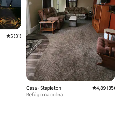
5 de uma avaliação média de 5, 31 avaliações
5 (31)
Casa ⋅ Stapleton
4,89 de uma avaliação
4,89 (35)
Refúgio na colina
ções