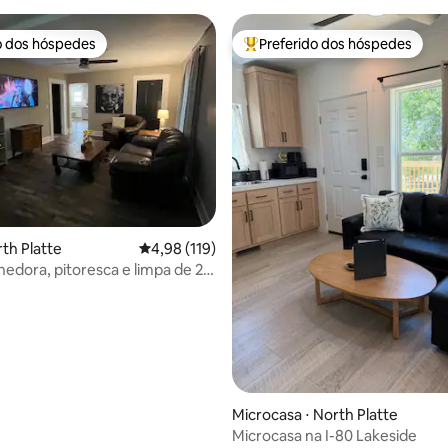
o dos hóspedes
Preferido dos hóspedes
o dos hóspedes
Entre os melhores preferidos d
rth Platte
4,98 de uma avaliação média de 5, 119 avalia
4,98 (119)
hedora, pitoresca e limpa de 2
média de 5, 57 avaliações
Microcasa ⋅ North Platte
Microcasa na I-80 Lakeside