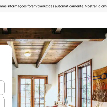
mas informações foram traduzidas automaticamente. 
Mostrar idioma
ore-os usando as seta para cima e para baixo do teclado ou tocando e