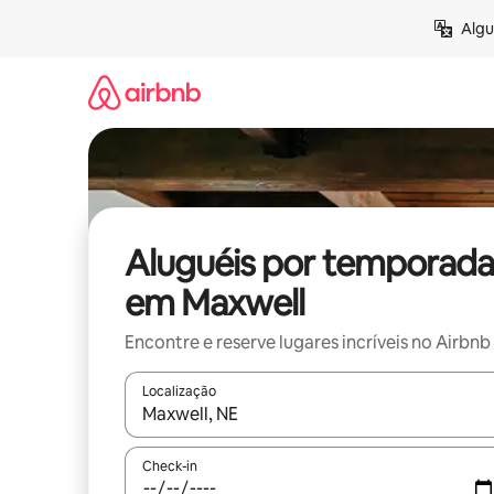
Pular
Algu
para
o
conteúdo
Aluguéis por temporada
em Maxwell
Encontre e reserve lugares incríveis no Airbnb
Localização
Quando os resultados estiverem disponíveis, expl
Check-in