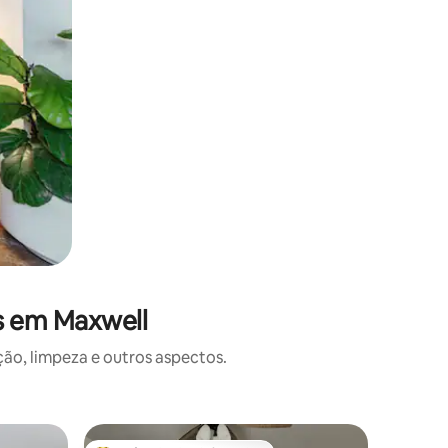
s em Maxwell
o, limpeza e outros aspectos.
Casa ⋅ No