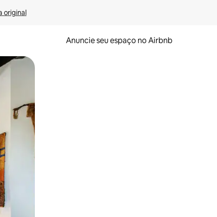
 original
Anuncie seu espaço no Airbnb
 deslizando o dedo na tela.