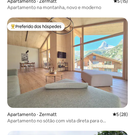
Apartamento ⋅ Zermatt
5 de uma a
5 (15)
Apartamento na montanha, novo e moderno
Preferido dos hóspedes
Entre os melhores preferidos dos hóspedes
Apartamento ⋅ Zermatt
5 de uma a
5 (28)
Apartamento no sótão com vista direta para o
Matterhorn