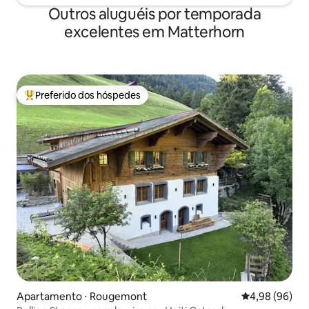
Outros aluguéis por temporada
excelentes em Matterhorn
Preferido dos hóspedes
Entre os melhores preferidos dos hóspedes
Apartamento ⋅ Rougemont
4,98 de uma av
4,98 (96)