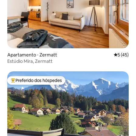
Apartamento ⋅ Zermatt
5 de uma a
5 (45)
Estúdio Mira, Zermatt
Preferido dos hóspedes
Entre os melhores preferidos dos hóspedes