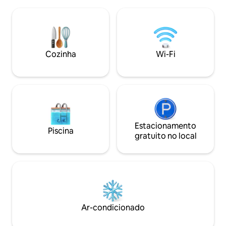
para o lago e 2 espreguiçadeiras, grande
Smart TV, cozinha
churrasqueira com 1 caixa de lenha Incl.
É central e muito 
mapa panorâmico (vários descontos)
estação de esqui
Nas proximidades: estação de ônibus
Paradise e 750m d
Krattigen Dorf/Post (4 minutos a pé), loja
acessível em no m
da vila, campo de esportes, trilhas, Thun,
pé, caso contrário
Cozinha
Wi-Fi
Spiez, Aeschi, Interlaken, Beatenberg,
fica a 150m de dist
Berna
Estacionamento
Piscina
gratuito no local
Ar-condicionado