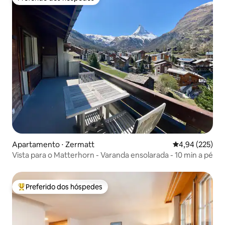
Preferido dos hóspedes
Apartamento ⋅ Zermatt
4,94 de uma av
4,94 (225)
Vista para o Matterhorn - Varanda ensolarada - 10 min a pé
Preferido dos hóspedes
Entre os melhores preferidos dos hóspedes