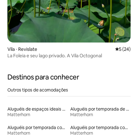
Vila ⋅ Revislate
5 de uma a
5 (24)
La Foleia e seu lago privado. A Vila Octogonal
Destinos para conhecer
Outros tipos de acomodações
Aluguéis de espaços ideais para famílias
Aluguéis por temporada de acomodações de luxo
Matterhorn
Matterhorn
Aluguéis por temporada com sauna
Aluguéis por temporada com banheira de hidromassagem
Matterhorn
Matterhorn