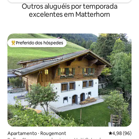
Outros aluguéis por temporada
excelentes em Matterhorn
Preferido dos hóspedes
Entre os melhores preferidos dos hóspedes
Apartamento ⋅ Rougemont
4,98 de uma av
4,98 (96)