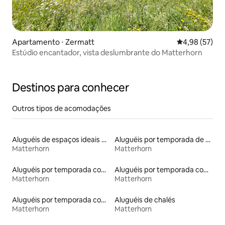
Apartamento ⋅ Zermatt
4,98 de uma a
4,98 (57)
Estúdio encantador, vista deslumbrante do Matterhorn
Destinos para conhecer
Outros tipos de acomodações
Aluguéis de espaços ideais para famílias
Aluguéis por temporada de acomodações de luxo
Matterhorn
Matterhorn
Aluguéis por temporada com sauna
Aluguéis por temporada com banheira de hidromassagem
Matterhorn
Matterhorn
Aluguéis por temporada com café da manhã
Aluguéis de chalés
Matterhorn
Matterhorn