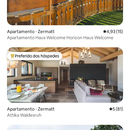
Apartamento ⋅ Zermatt
4,93 de uma a
4,93 (15)
Apartamento Haus Welcome Horizon Haus Welcome
Preferido dos hóspedes
Entre os melhores preferidos dos hóspedes
Apartamento ⋅ Zermatt
5 de uma a
5 (81)
Attika Waldesruh