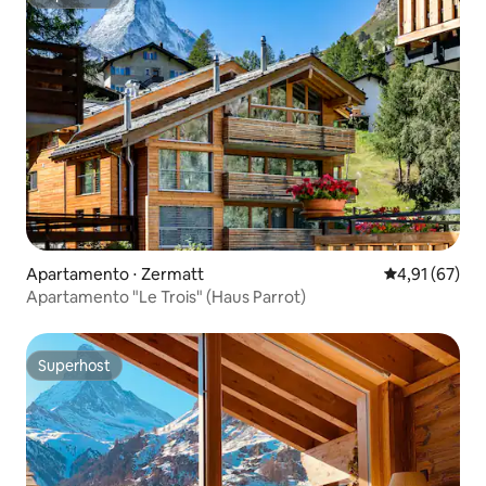
Superhost
Apartamento ⋅ Zermatt
4,91 de uma a
4,91 (67)
Apartamento "Le Trois" (Haus Parrot)
Superhost
Superhost