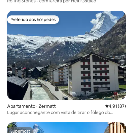
Rolling Stones - com lareira por Heiti Gstaad
Preferido dos hóspedes
Preferido dos hóspedes
Apartamento ⋅ Zermatt
4,91 de uma a
4,91 (87)
Lugar aconchegante com vista de tirar o fôlego do
Matterhorn
Superhost