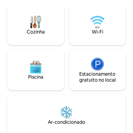
para o lago e 2 espreguiçadeiras, grande
Smart TV, cozinha
churrasqueira com 1 caixa de lenha Incl.
É central e muito 
mapa panorâmico (vários descontos)
estação de esqui
Nas proximidades: estação de ônibus
Paradise e 750m d
Krattigen Dorf/Post (4 minutos a pé), loja
acessível em no m
da vila, campo de esportes, trilhas, Thun,
pé, caso contrário
Cozinha
Wi-Fi
Spiez, Aeschi, Interlaken, Beatenberg,
fica a 150m de dist
Berna
Estacionamento
Piscina
gratuito no local
Ar-condicionado