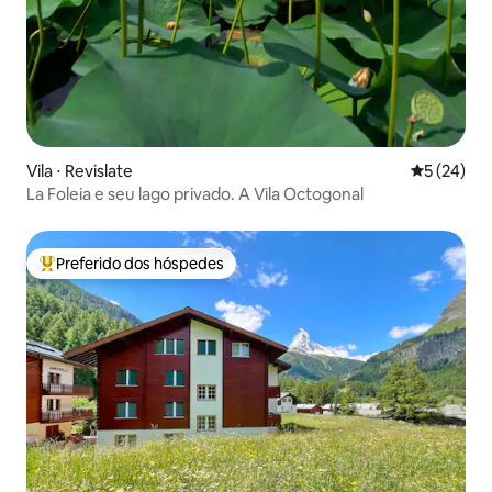
Vila ⋅ Revislate
5 de uma a
5 (24)
La Foleia e seu lago privado. A Vila Octogonal
Preferido dos hóspedes
Entre os melhores preferidos dos hóspedes