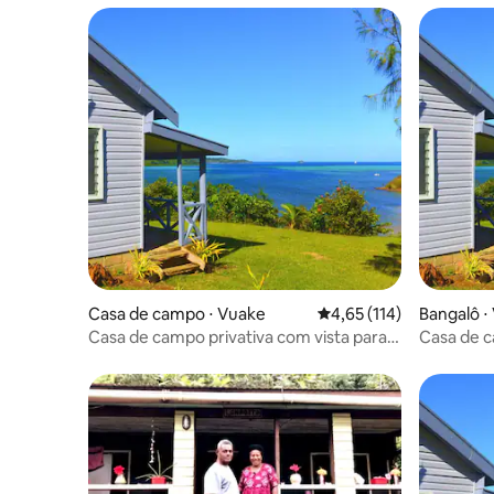
Casa de campo ⋅ Vuake
4,65 de uma avaliação m
4,65 (114)
Bangalô ⋅
Casa de campo privativa com vista para o
Casa de c
mar em alojamento ecológico
mar em a