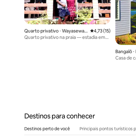
Quarto privativo ⋅ Wayasewa I
4,73 de uma avaliação 
4,73 (15)
sland
Quarto privativo na praia — estadia em
casa de família
Bangalô ⋅ 
Casa de c
mar em a
Destinos para conhecer
Destinos perto de você
Principais pontos turísticos 