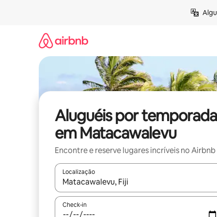
Pular
Algu
para
o
conteúdo
Aluguéis por temporada
em Matacawalevu
Encontre e reserve lugares incríveis no Airbnb
Localização
Quando os resultados estiverem disponíveis, expl
Check-in