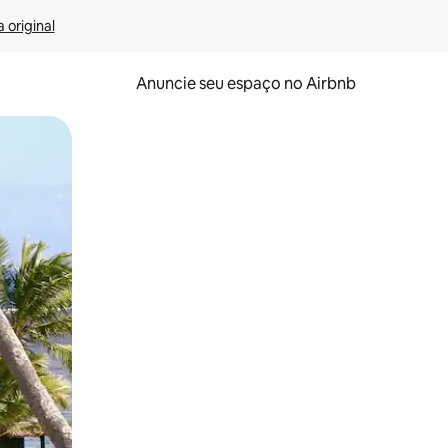
 original
Anuncie seu espaço no Airbnb
 deslizando o dedo na tela.