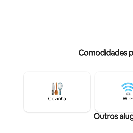
é para 2 
assistiu ao filme filmado aqui? "The Blue
hóspedes 
lagoon") é apenas uma encantadora
para obter
caminhada de 15'de nossa casa de
família!
Comodidades p
Cozinha
Wi-F
Outros alu