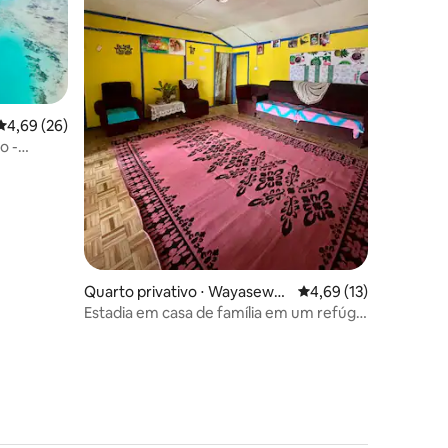
4,69 de uma avaliação média de 5, 26 avaliações
4,69 (26)
o -
ções
Quarto privativo ⋅ Wayasewa I
4,69 de uma avaliação
4,69 (13)
sland
Estadia em casa de família em um refúgio
encantado