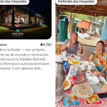
rido dos hóspedes
Preferido dos hóspedes
 melhores preferidos dos hóspedes
Preferido dos hóspedes
sawa
5 de uma avaliação média de 5, 16 avalia
5 (16)
de e reclusão — seu próprio
édia de 5, 120 avaliações
eira-mar
te-se do mundo e reconecte-
natureza no Natabe Retreat,
o intimista e autossustentável
Com apenas dois
hospedagem personalizada e
clusivo a praias intocadas e
l-turquesa, o Natabe Retreat
ma rara sensação de
, paz e luxo descalço. Natabe
culosamente projetado como um
 para adultos que procuram
nto. O preço mostrado