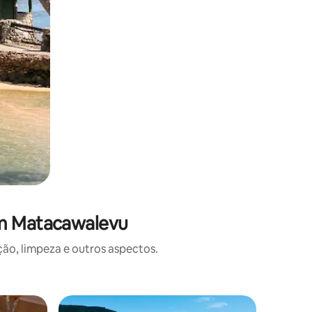
em Matacawalevu
o, limpeza e outros aspectos.
Quarto p