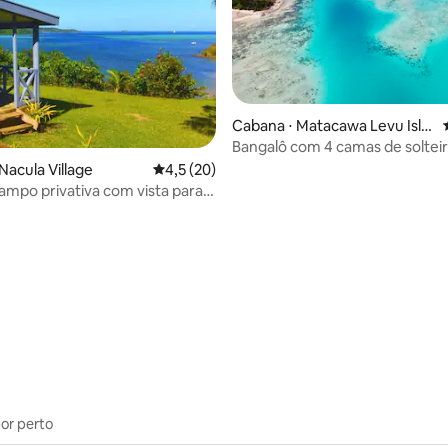
média de 5, 15 avaliações
Cabana ⋅ Matacawa Levu Isla
nd
Bangalô com 4 camas de solteir
Escape at Long Beach's
Nacula Village
4,5 de uma avaliação média de 5, 20 avalia
4,5 (20)
ampo privativa com vista para o
lojamento ecológico
por perto