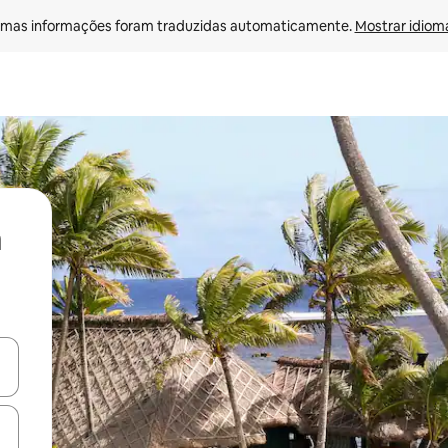
mas informações foram traduzidas automaticamente. 
Mostrar idioma
ore-os usando as seta para cima e para baixo do teclado ou tocando e