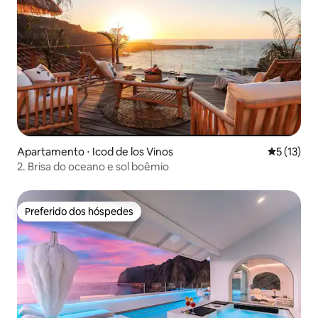
Apartamento ⋅ Icod de los Vinos
5 de uma a
5 (13)
2. Brisa do oceano e sol boêmio
Preferido dos hóspedes
Preferido dos hóspedes