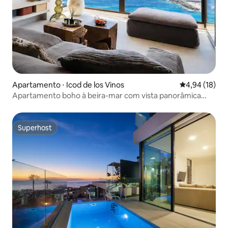
Apartamento ⋅ Icod de los Vinos
4,94 de uma a
4,94 (18)
Apartamento boho à beira-mar com vista panorâmica
para a baía
Superhost
Superhost