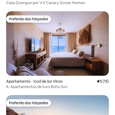
Casa Guergue por V.V Canary Ocean Homes
Preferido dos hóspedes
Preferido dos hóspedes
Apartamento ⋅ Icod de los Vinos
5 de uma a
5 (15)
6. Apartamentos de luxo Boho Sun
Preferido dos hóspedes
Preferido dos hóspedes