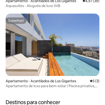
Apartamento ⋅ Acantilados de Los Gigantes
4,97 de uma a
4,97 (39)
Aquasuites - Aluguéis de luxo SVB
Superhost
Superhost
Apartamento ⋅ Acantilados de Los Gigantes
5 de uma 
5 (3)
Apartamento de luxo para bem-estar | Piscina privativa,
sauna e jacuzzi
Destinos para conhecer