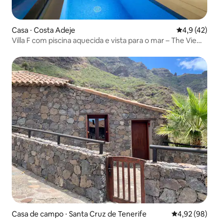
Casa ⋅ Costa Adeje
4,9 de uma a
4,9 (42)
Villa F com piscina aquecida e vista para o mar – The View
Tenerife
Casa de campo ⋅ Santa Cruz de Tenerife
4,92 de uma a
4,92 (98)