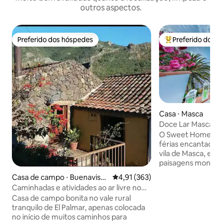
outros aspectos.
Preferido dos hóspedes
Preferido dos 
Preferido dos hóspedes
Entre os melhore
Casa ⋅ Masca
Doce Lar Masca
O Sweet Home Mas
férias encantadora
vila de Masca, em
paisagens montanh
fôlego, oferece u
Casa de campo ⋅ Buenavista
4,91 de uma avaliação média de 
4,91 (363)
perfeito para que
del Norte / El Palmar
Caminhadas e atividades ao ar livre no
curtir a natureza
Parque Rural de Teno
Casa de campo bonita no vale rural
desfrutar de belas
tranquilo de El Palmar, apenas colocada
ensolarado e aco
no início de muitos caminhos para
projetadas para p