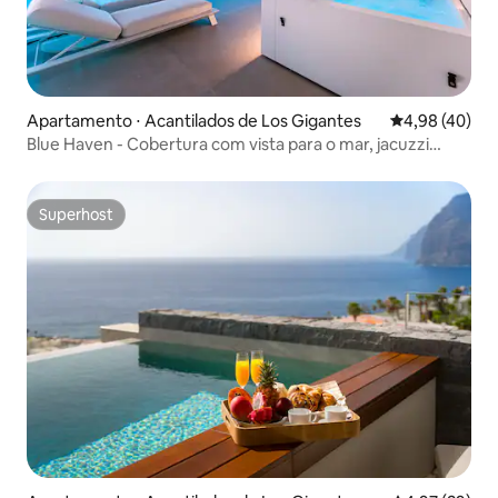
Apartamento ⋅ Acantilados de Los Gigantes
4,98 de uma a
4,98 (40)
Blue Haven - Cobertura com vista para o mar, jacuzzi
privativa
Superhost
Superhost