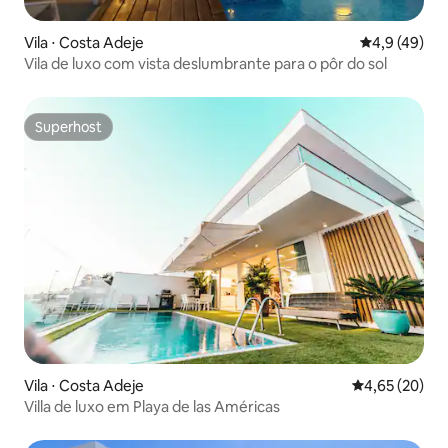
Vila ⋅ Costa Adeje
4,9 de uma a
4,9 (49)
Vila de luxo com vista deslumbrante para o pôr do sol
Superhost
Superhost
Vila ⋅ Costa Adeje
4,65 de uma a
4,65 (20)
Villa de luxo em Playa de las Américas