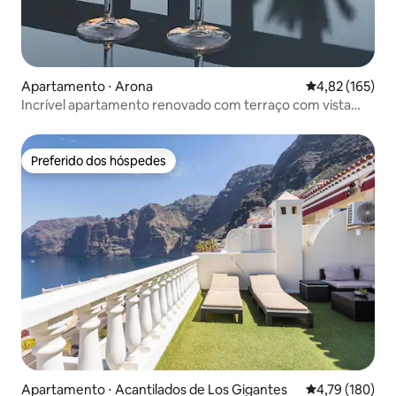
Apartamento ⋅ Arona
4,82 de uma av
4,82 (165)
Incrível apartamento renovado com terraço com vista
para o mar!
Preferido dos hóspedes
Preferido dos hóspedes
Apartamento ⋅ Acantilados de Los Gigantes
4,79 de uma av
4,79 (180)