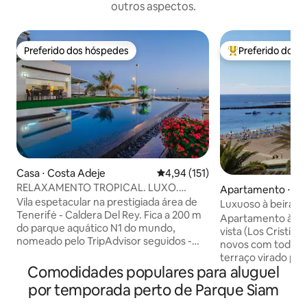
outros aspectos.
Preferido dos hóspedes
Preferido dos 
Preferido dos hóspedes
Entre os melhore
Casa ⋅ Costa Adeje
4,94 de uma avaliação média de 
4,94 (151)
RELAXAMENTO TROPICAL. LUXO.
Apartamento ⋅ Ar
VISTAS ESPECTACULARES.
Vila espetacular na prestigiada área de
Luxuoso à beira-ma
Tenerifė - Caldera Del Rey. Fica a 200 m
Apartamento à bei
do parque aquático N1 do mundo,
vista (Los Cristia
nomeado pelo TripAdvisor seguidos -
novos com todos o
SIAM PARK. A 300 m de distância fica o
terraço virado par
maior shopping center do sul - o
Comodidades populares para aluguel
mobiliário de exte
SHOPPING SIAM. Vistas deslumbrantes
equipado, espregu
por temporada perto de Parque Siam
do resort - Playa de Las Americas, cujas
e ampla com cozin
praias ficam a 1,4 km de distância.