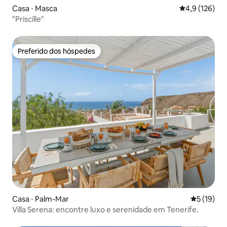
Casa ⋅ Masca
4,9 de uma av
4,9 (126)
"Priscille"
Preferido dos hóspedes
Preferido dos hóspedes
Casa ⋅ Palm-Mar
5 de uma a
5 (19)
Villa Serena: encontre luxo e serenidade em Tenerife.