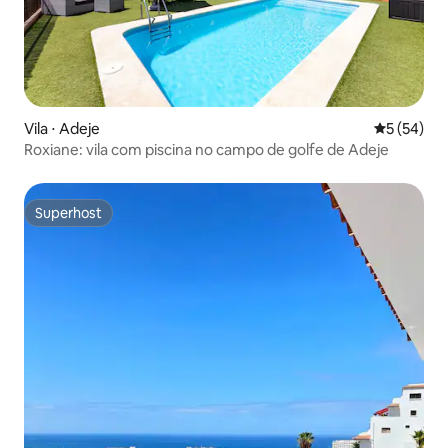
Vila ⋅ Adeje
5 de uma a
5 (54)
Roxiane: vila com piscina no campo de golfe de Adeje
Superhost
Superhost