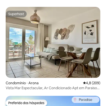
Superhost
Superhost
Condomínio ⋅ Arona
4,8 de uma av
4,8 (209)
Vista Mar Espectacular, Ar Condicionado Apt em Paraiso
Real
Preferido dos hóspedes
Preferido dos hóspedes