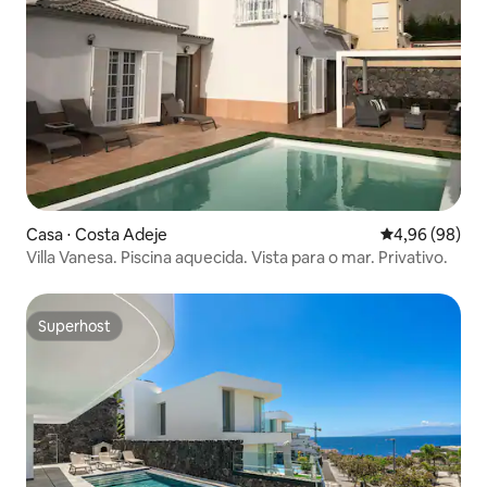
Casa ⋅ Costa Adeje
4,96 de uma av
4,96 (98)
Villa Vanesa. Piscina aquecida. Vista para o mar. Privativo.
Superhost
Superhost