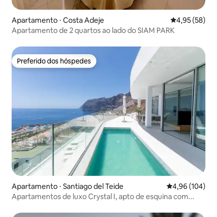
Apartamento ⋅ Costa Adeje
4,95 de uma a
4,95 (58)
Apartamento de 2 quartos ao lado do SIAM PARK
Preferido dos hóspedes
Preferido dos hóspedes
Apartamento ⋅ Santiago del Teide
4,96 de uma av
4,96 (104)
Apartamentos de luxo Crystal I, apto de esquina com...