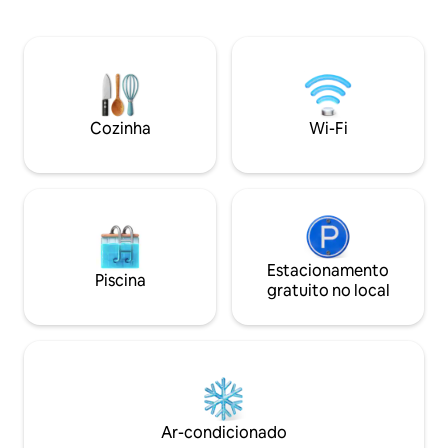
espetaculares Play
Diferentes áreas de descanso, banhos
mesa de jantar. WI
de sol, café da manhã, jantares em
e TV a cabo. 2 quar
espaços únicos projetados em detalhes.
(tamanho Queen). 
Jardim tropical com pérgula que
apartamento está 
protege o dia todo e agradece com seu
andar sem elevado
frescor e colorido. Piscina infinita que
largo e não muito 
Cozinha
Wi-Fi
conecta suas águas ao horizonte
oceânico. O pôr do sol é um espetáculo
colorido, uma imagem que muda todos
os dias, mas nunca deixa indiferente.
Ampla sala de estar anexa com cozinha
compacta com vista para o mar. Todos
os quartos têm sua própria saída para o
jardim, melhorando a privacidade uns
Estacionamento
Piscina
dos outros. Cada canto da Villa desperta
gratuito no local
as melhores sensações e recebe você
para aproveitar ao máximo suas férias.
Ar-condicionado