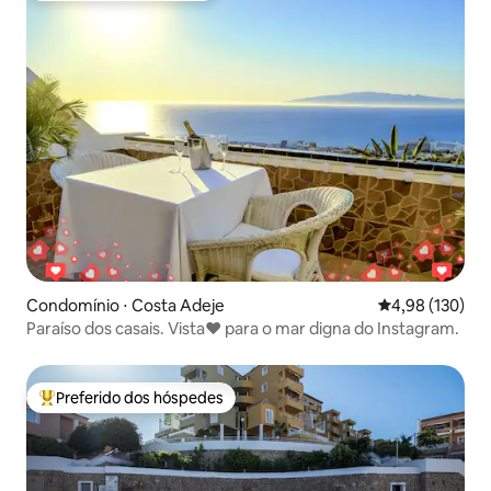
Condomínio ⋅ Costa Adeje
4,98 de uma av
4,98 (130)
Paraíso dos casais. Vista❤️️ para o mar digna do Instagram.
Preferido dos hóspedes
Entre os melhores preferidos dos hóspedes