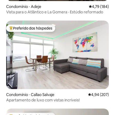
Condomínio ⋅ Adeje
4,79 de uma av
4,79 (184)
Vista para o Atlântico e La Gomera · Estúdio reformado
Preferido dos hóspedes
Entre os melhores preferidos dos hóspedes
Condomínio ⋅ Callao Salvaje
4,94 de uma ava
4,94 (207)
Apartamento de luxo com vistas incríveis!