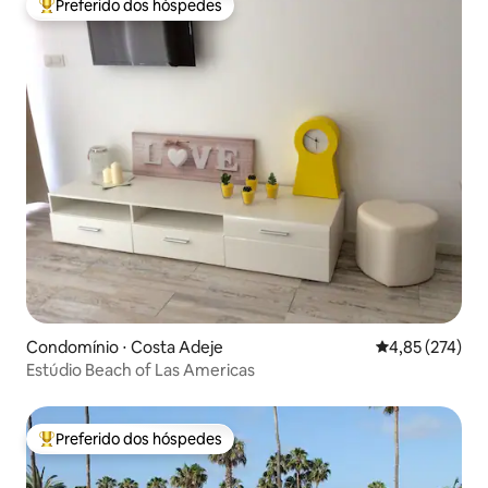
Preferido dos hóspedes
Entre os melhores preferidos dos hóspedes
Condomínio ⋅ Costa Adeje
4,85 de uma av
4,85 (274)
Estúdio Beach of Las Americas
Preferido dos hóspedes
Entre os melhores preferidos dos hóspedes