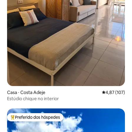
Casa ⋅ Costa Adeje
4,87 de uma av
4,87 (107)
Estúdio chique no interior
Preferido dos hóspedes
Entre os melhores preferidos dos hóspedes