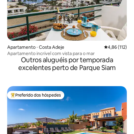
Apartamento ⋅ Costa Adeje
4,86 de uma av
4,86 (112)
Apartamento incrível com vista para o mar
Outros aluguéis por temporada
excelentes perto de Parque Siam
Preferido dos hóspedes
Entre os melhores preferidos dos hóspedes