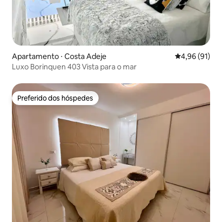
Apartamento ⋅ Costa Adeje
4,96 de uma a
4,96 (91)
Luxo Borinquen 403 Vista para o mar
Preferido dos hóspedes
Preferido dos hóspedes