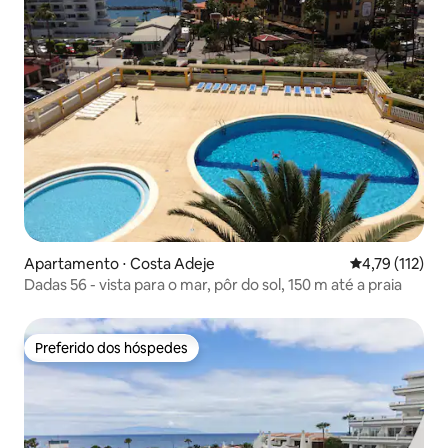
Apartamento ⋅ Costa Adeje
4,79 de uma av
4,79 (112)
Dadas 56 - vista para o mar, pôr do sol, 150 m até a praia
Preferido dos hóspedes
Preferido dos hóspedes