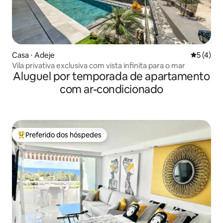
Casa ⋅ Adeje
5 de uma 
5 (4)
Vila privativa exclusiva com vista infinita para o mar
Aluguel por temporada de apartamento
com ar-condicionado
Preferido dos hóspedes
Entre os melhores preferidos dos hóspedes