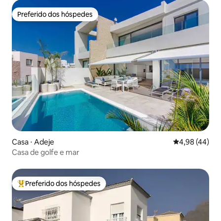
Preferido dos hóspedes
Preferido dos hóspedes
Casa ⋅ Adeje
4,98 de uma a
4,98 (44)
Casa de golfe e mar
Preferido dos hóspedes
Entre os melhores preferidos dos hóspedes