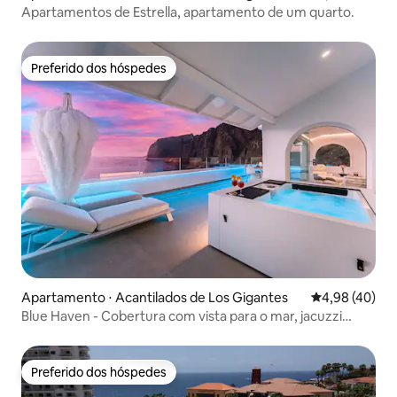
Apartamentos de Estrella, apartamento de um quarto.
Preferido dos hóspedes
Preferido dos hóspedes
Apartamento ⋅ Acantilados de Los Gigantes
4,98 de uma a
4,98 (40)
Blue Haven - Cobertura com vista para o mar, jacuzzi
privativa
Preferido dos hóspedes
Preferido dos hóspedes