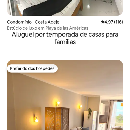
Condomínio ⋅ Costa Adeje
4,97 de uma av
4,97 (116)
Estúdio de luxo em Playa de las Américas
Aluguel por temporada de casas para
famílias
Preferido dos hóspedes
Preferido dos hóspedes