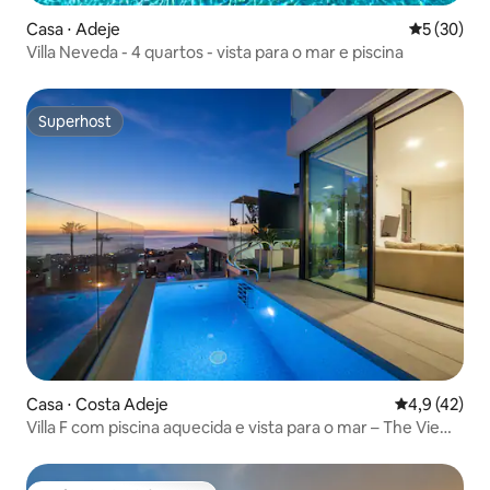
Casa ⋅ Adeje
5 de uma a
5 (30)
Villa Neveda - 4 quartos - vista para o mar e piscina
Superhost
Superhost
Casa ⋅ Costa Adeje
4,9 de uma a
4,9 (42)
Villa F com piscina aquecida e vista para o mar – The View
Tenerife