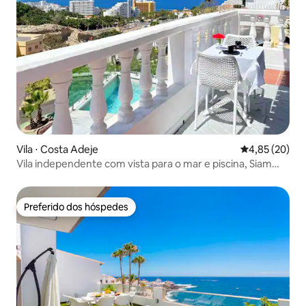
Vila ⋅ Costa Adeje
4,85 de uma a
4,85 (20)
Vila independente com vista para o mar e piscina, Siam
Park.
Preferido dos hóspedes
Preferido dos hóspedes