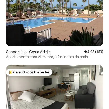
Condomínio ⋅ Costa Adeje
4,93 de uma av
4,93 (163)
Apartamento com vista mar, a 2 minutos da praia
Preferido dos hóspedes
Entre os melhores preferidos dos hóspedes