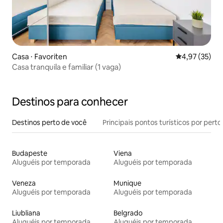
Casa ⋅ Favoriten
4,97 de uma a
4,97 (35)
Casa tranquila e familiar (1 vaga)
Destinos para conhecer
Destinos perto de você
Principais pontos turísticos por perto
Budapeste
Viena
Aluguéis por temporada
Aluguéis por temporada
Veneza
Munique
Aluguéis por temporada
Aluguéis por temporada
Liubliana
Belgrado
Aluguéis por temporada
Aluguéis por temporada