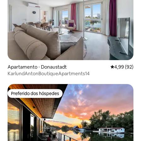
Apartamento ⋅ Donaustadt
4,99 de uma a
4,99 (92)
KarlundAntonBoutiqueApartments14
Preferido dos hóspedes
Preferido dos hóspedes