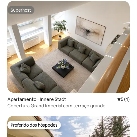
Superhost
Superhost
Apartamento ⋅ Innere Stadt
5 de uma 
5 (4)
Cobertura Grand Imperial com terraço grande
Preferido dos hóspedes
Preferido dos hóspedes