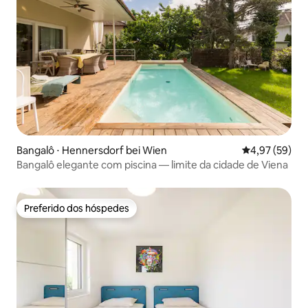
Bangalô ⋅ Hennersdorf bei Wien
4,97 de uma a
4,97 (59)
Bangalô elegante com piscina — limite da cidade de Viena
Preferido dos hóspedes
Preferido dos hóspedes