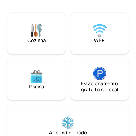
é composta por uma grande área de
- cozinha totalme
estar aberta com grande sofá, televisão
(Expresso Tchibo,
e cozinha com todos os equipamentos,
louças, geladeira...
máquina de lavar louça, geladeira,
gratuito - Smart T
forno,micro-ondas e todos os aparelhos
PrimeVideo, HBO, 
elétricos necessários. No andar de cima
estacionamento gra
tem 3 quartos grandes. Todos os
Ar-condicionado -
Cozinha
Wi-Fi
quartos têm smart tv. Um banheiro com
(carvão vegetal) -
banheira,chuveiro,vaso sanitário e
cama, produtos de
máquina de lavar roupa. A casa é
perfeita para famílias maiores,grupos de
pessoas,casais ou viajantes sozinhos
para férias ou viagens de negócios, bom
para estadias de alguns dias, estadia
mais longa. O exterior tem um grande
Estacionamento
Piscina
jardim com pequena piscina,grande
gratuito no local
pátio com churrasqueira, área de estar
encantadora para os dias de verão.
Ar-condicionado