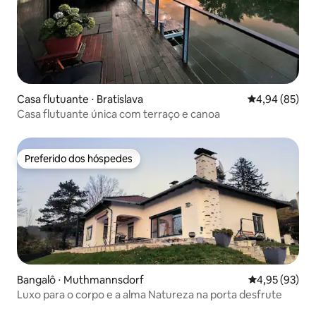
Casa flutuante ⋅ Bratislava
4,94 de uma a
4,94 (85)
Casa flutuante única com terraço e canoa
Preferido dos hóspedes
Preferido dos hóspedes
Bangalô ⋅ Muthmannsdorf
4,95 de uma a
4,95 (93)
Luxo para o corpo e a alma Natureza na porta desfrute