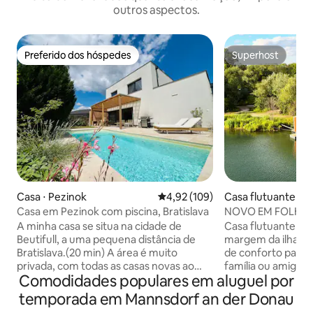
outros aspectos.
Preferido dos hóspedes
Superhost
Preferido dos hóspedes
Superhost
Casa ⋅ Pezinok
4,92 de uma avaliação média de 
4,92 (109)
Casa flutuante ⋅ Br
Casa em Pezinok com piscina, Bratislava
NOVO EM FOLHA, W
condicionado, deck
A minha casa se situa na cidade de
Casa flutuante to
churrasqueira
Beutifull, a uma pequena distância de
margem da ilha. Lo
Bratislava.(20 min) A área é muito
de conforto para 
privada, com todas as casas novas ao
família ou amigos
Comodidades populares em aluguel por
redor, muito perto de vinhedos e
churrasco no solár
bosques nas proximidades. É adequado
pratique SUP ou re
temporada em Mannsdorf an der Donau
para 6 pessoas. A área do andar de baixo
com vista para a marge