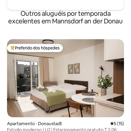
Outros aluguéis por temporada
excelentes em Mannsdorf an der Donau
Preferido dos hóspedes
Entre os melhores preferidos dos hóspedes
Apartamento ⋅ Donaustadt
5 de uma a
5 (15)
Estúdio moderno | U2 | Estacionamento gratuito T 2.06