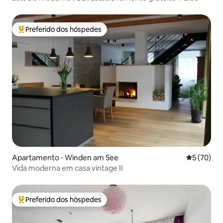
Preferido dos hóspedes
Entre os melhores preferidos dos hóspedes
Apartamento ⋅ Winden am See
5 de uma a
5 (70)
Vida moderna em casa vintage II
Preferido dos hóspedes
Entre os melhores preferidos dos hóspedes