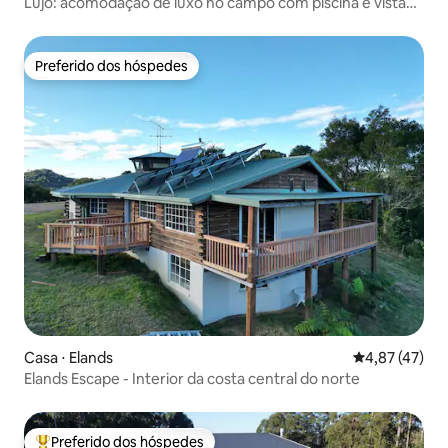
Lujo: acomodação de luxo no campo com piscina e vista
para a montanha
Preferido dos hóspedes
Preferido dos hóspedes
Casa ⋅ Elands
4,87 de uma a
4,87 (47)
Elands Escape - Interior da costa central do norte
Preferido dos hóspedes