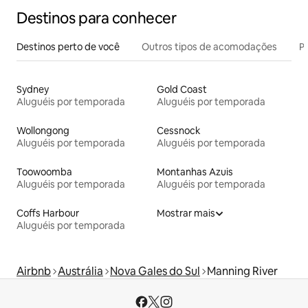
Destinos para conhecer
Destinos perto de você
Outros tipos de acomodações
Pr
Sydney
Gold Coast
Aluguéis por temporada
Aluguéis por temporada
Wollongong
Cessnock
Aluguéis por temporada
Aluguéis por temporada
Toowoomba
Montanhas Azuis
Aluguéis por temporada
Aluguéis por temporada
Coffs Harbour
Mostrar mais
Aluguéis por temporada
Airbnb
Austrália
Nova Gales do Sul
Manning River