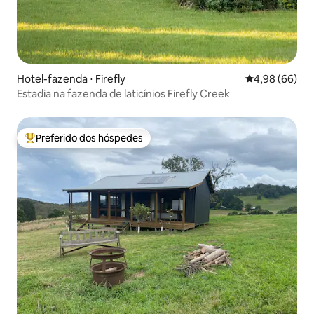
Hotel-fazenda ⋅ Firefly
4,98 de uma av
4,98 (66)
Estadia na fazenda de laticínios Firefly Creek
Preferido dos hóspedes
Entre os melhores preferidos dos hóspedes