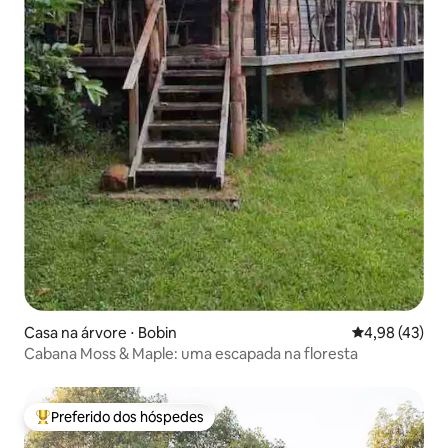
Casa na árvore ⋅ Bobin
4,98 de uma a
4,98 (43)
Cabana Moss & Maple: uma escapada na floresta
Preferido dos hóspedes
Entre os melhores preferidos dos hóspedes