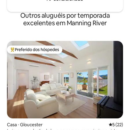
Outros aluguéis por temporada
excelentes em Manning River
Preferido dos hóspedes
Entre os melhores preferidos dos hóspedes
Casa ⋅ Gloucester
5 de uma a
5 (22)