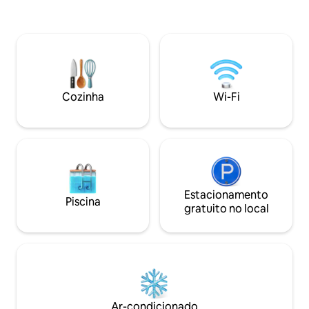
tranquilamente todo o conforto que
trilhas na floresta
você espera enquanto aprecia as vistas
mineral, conheça a
do vale e a vida selvagem natural. À
lado de uma foguei
medida que a noite cai, a lareira ao ar
você está comem
livre aguarda, já abastecida com lenha e
especial, em busc
gravetos, enquanto ovos frescos da
simplesmente que
fazenda recebem você na chegada,
oferece uma oport
prontos para uma manhã tranquila em
Cozinha
Wi-Fi
reconectar com a 
casa.
sentindo-se revig
Estacionamento
Piscina
gratuito no local
Ar-condicionado