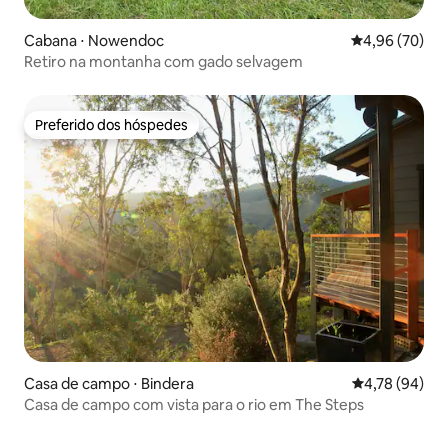
Cabana ⋅ Nowendoc
4,96 de uma a
4,96 (70)
Retiro na montanha com gado selvagem
Preferido dos hóspedes
Preferido dos hóspedes
Casa de campo ⋅ Bindera
4,78 de uma a
4,78 (94)
Casa de campo com vista para o rio em The Steps