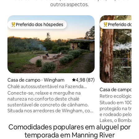
outros aspectos.
Preferido dos hóspedes
Preferido dos 
Entre os melhores preferidos dos hóspedes
Entre os melhore
Casa de campo ⋅ Wingham
4,98 de uma avaliação média de
4,98 (87)
Chalé autossustentável na Fazenda
Casa de campo ⋅ 
Simple Patch
Conecte-se, relaxe e mergulhe na
int
Retiro ecológico | 
natureza no conforto deste chalé
Fogueira
Situado em 100 ac
sustentável de concreto de cânhamo.
protegido na trad
Situada nos arredores de Wingham, com
e rodeado pelo Pa
energia solar, água da chuva filtrada,
Lakes, o Bombah P
Internet de alta velocidade, jardim
Comodidades populares em aluguel por
um lugar para des
privado de ervas e cama king-size com
se e respirar pro
temporada em Manning River
roupa de cama de algodão, ela oferece
com o canto dos p