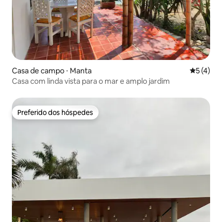
Casa de campo ⋅ Manta
5 de uma 
5 (4)
Casa com linda vista para o mar e amplo jardim
Preferido dos hóspedes
Preferido dos hóspedes