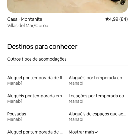
Casa ⋅ Montanita
4,99 de uma av
4,99 (84)
Villas del Mar/Coroa
Destinos para conhecer
Outros tipos de acomodações
Aluguel por temporada de flats
Aluguéis por temporada com acesso à praia
Manabí
Manabí
Aluguéis por temporada em hotéis-fazenda
Locações por temporada com piscina
Manabí
Manabí
Pousadas
Aluguéis de espaços que aceitam animais de estimação
Manabí
Manabí
Aluguel por temporada de microcasas
Mostrar mais