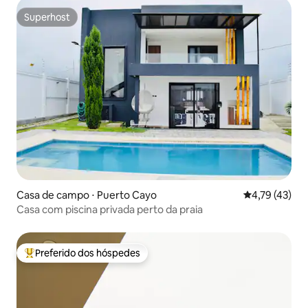
Superhost
Superhost
Casa de campo ⋅ Puerto Cayo
4,79 de uma a
4,79 (43)
Casa com piscina privada perto da praia
Preferido dos hóspedes
Entre os melhores preferidos dos hóspedes