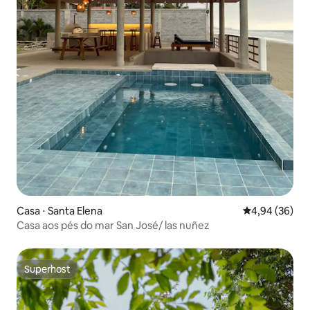
Casa ⋅ Santa Elena
4,94 de uma a
4,94 (36)
Casa aos pés do mar San José/ las nuñez
Superhost
Superhost