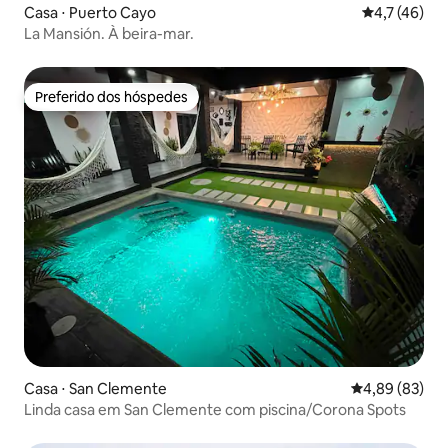
Casa ⋅ Puerto Cayo
4,7 de uma a
4,7 (46)
La Mansión. À beira-mar.
Preferido dos hóspedes
Preferido dos hóspedes
Casa ⋅ San Clemente
4,89 de uma a
4,89 (83)
Linda casa em San Clemente com piscina/Corona Spots