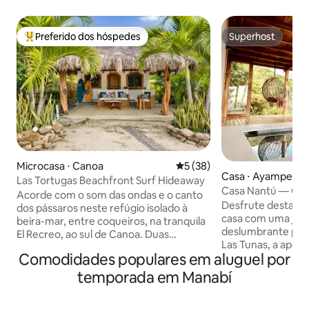
Preferido dos hóspedes
Superhost
Entre os melhores preferidos dos hóspedes
Superhost
Microcasa ⋅ Canoa
5 de uma avaliação média de
5 (38)
Casa ⋅ Ayampe
Las Tortugas Beachfront Surf Hideaway
Casa Nantú — Casa
Acorde com o som das ondas e o canto
e vista para o mar
Desfrute desta be
dos pássaros neste refúgio isolado à
casa com uma jacu
beira-mar, entre coqueiros, na tranquila
deslumbrante para
El Recreo, ao sul de Canoa. Duas
Las Tunas, a apen
casinhas privativas com ar condicionado
Comodidades populares em aluguel por
apenas 500 metros
situadas em exuberantes jardins
pelas montanhas e
tropicais. A casita principal tem uma
temporada em Manabí
lugar perfeito esp
cama queen size e móveis
encontrar relaxamento 
personalizados; a casita de hóspedes