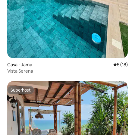
Casa ⋅ Jama
5 de uma a
5 (18)
Vista Serena
Superhost
Superhost