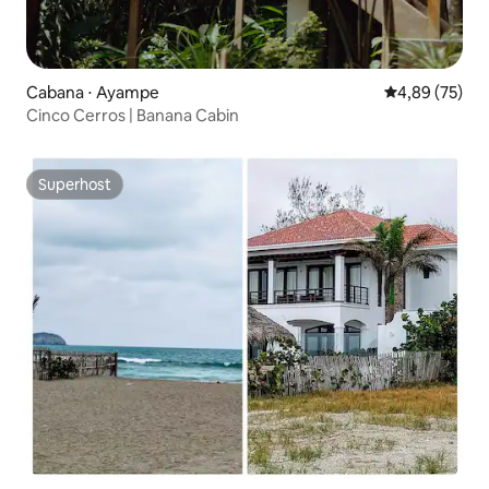
Cabana ⋅ Ayampe
4,89 de uma a
4,89 (75)
Cinco Cerros | Banana Cabin
Superhost
Superhost