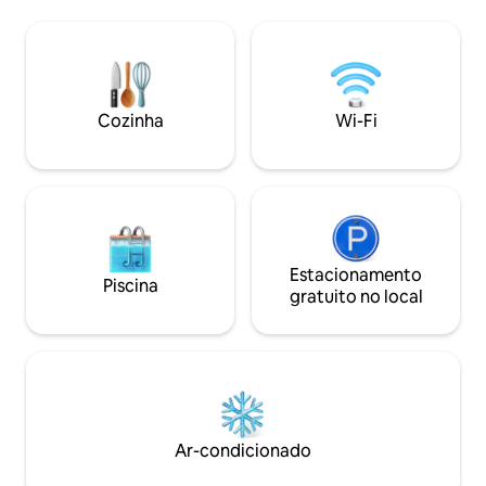
Localização tranquila, mas a 10 minutos
melhores restaura
de carro da principal agitação do centro
e dos melhores po
da cidade, onde você encontrará
oferece conforto, 
excelentes opções de refeições e uma
ao mesmo tempo e
vida noturna divertida. Mercearia,
colina.
cervejaria e pizzaria bem na esquina.
Cozinha
Wi-Fi
Água purificada Wi-Fi de fibra óptica
com backup da Starlink
Estacionamento
Piscina
gratuito no local
Ar-condicionado