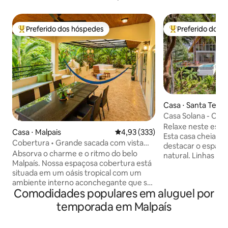
Preferido dos hóspedes
Preferido dos 
Entre os melhores preferidos dos hóspedes
Entre os melhore
Casa ⋅ Santa Tere
Casa Solana - Cas
para o mar
Relaxe neste espa
Casa ⋅ Malpais
4,93 de uma avaliação média de 
4,93 (333)
Esta casa cheia de 
Cobertura • Grande sacada com vista
destacar o espaço,
para a selva • Perto da praia
Absorva o charme e o ritmo do belo
natural. Linhas lim
Malpaís. Nossa espaçosa cobertura está
materiais naturai
situada em um oásis tropical com um
interiores brilhan
ambiente interno aconchegante que se
conectam perfeit
Comodidades populares em aluguel por
abre para uma enorme varanda com
circundante e as v
vista para a piscina tropical. Caminhe até
áreas de estar em
temporada em Malpaís
as belas praias e piscinas naturais. Perto
convidam a uma vid
dos melhores pontos de surfe!
descontraída. Loc