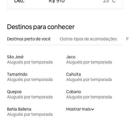
Dez.
R$ 910
23 °C
Destinos para conhecer
Destinos perto de você
Outros tipos de acomodações
Pr
São José
Jaco
Aluguéis por temporada
Aluguéis por temporada
Tamarindo
Cahuita
Aluguéis por temporada
Aluguéis por temporada
Quepos
Cobano
Aluguéis por temporada
Aluguéis por temporada
Bahía Ballena
Mostrar mais
Aluguéis por temporada