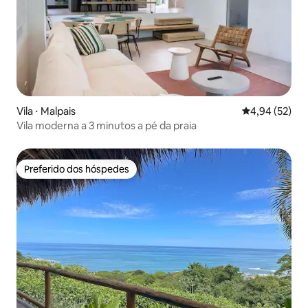
Vila ⋅ Malpais
4,94 de uma a
4,94 (52)
Vila moderna a 3 minutos a pé da praia
Preferido dos hóspedes
Preferido dos hóspedes