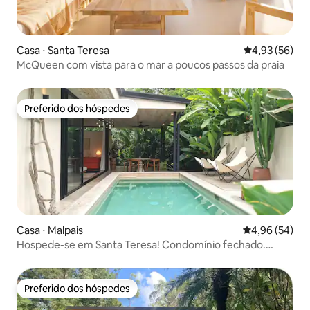
Casa ⋅ Santa Teresa
4,93 de uma a
4,93 (56)
McQueen com vista para o mar a poucos passos da praia
Preferido dos hóspedes
Preferido dos hóspedes
Casa ⋅ Malpais
4,96 de uma a
4,96 (54)
Hospede-se em Santa Teresa! Condomínio fechado.
AC/Wi-Fi/Piscina
Preferido dos hóspedes
Preferido dos hóspedes