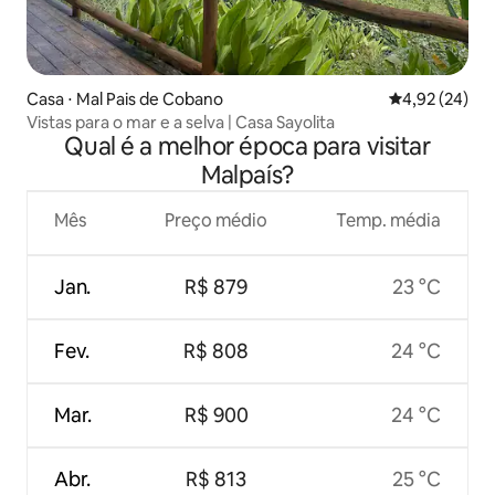
Casa ⋅ Mal Pais de Cobano
4,92 de uma a
4,92 (24)
Vistas para o mar e a selva | Casa Sayolita
Qual é a melhor época para visitar
Malpaís?
Mês
Preço médio
Temp. média
Jan.
R$ 879
23 °C
Fev.
R$ 808
24 °C
Mar.
R$ 900
24 °C
Abr.
R$ 813
25 °C