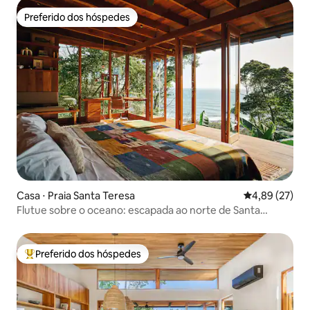
Preferido dos hóspedes
Preferido dos hóspedes
Casa ⋅ Praia Santa Teresa
4,89 de uma a
4,89 (27)
Flutue sobre o oceano: escapada ao norte de Santa
Teresa
Preferido dos hóspedes
Entre os melhores preferidos dos hóspedes