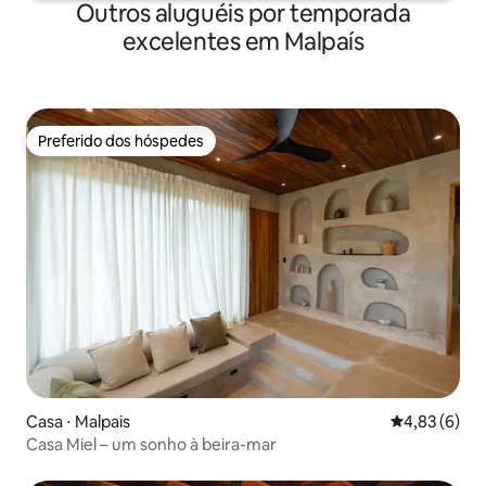
Outros aluguéis por temporada
excelentes em Malpaís
Preferido dos hóspedes
Preferido dos hóspedes
Casa ⋅ Malpais
4,83 de uma 
4,83 (6)
Casa Miel – um sonho à beira-mar