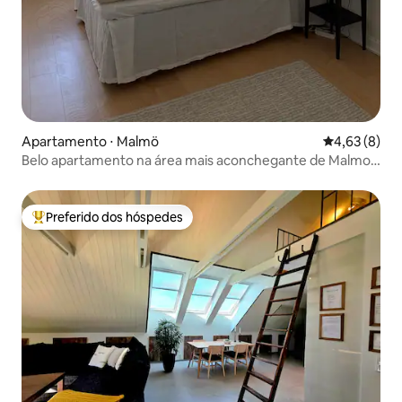
Apartamento ⋅ Malmö
4,63 de uma 
4,63 (8)
Belo apartamento na área mais aconchegante de Malmo,
perto da praia
Preferido dos hóspedes
Entre os melhores preferidos dos hóspedes