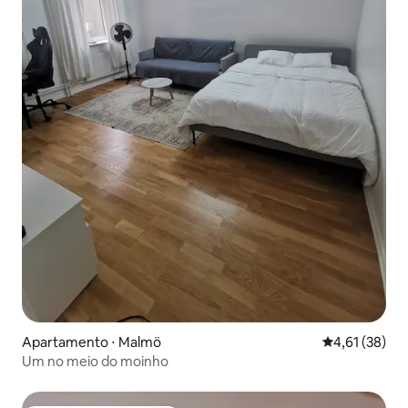
Apartamento ⋅ Malmö
4,61 de uma a
4,61 (38)
Um no meio do moinho