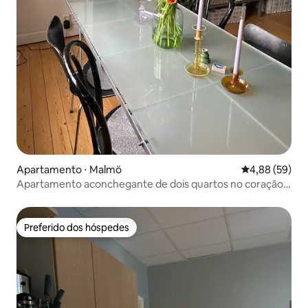
Apartamento ⋅ Malmö
4,88 de uma a
4,88 (59)
Apartamento aconchegante de dois quartos no coração
de Malmö
Preferido dos hóspedes
Preferido dos hóspedes