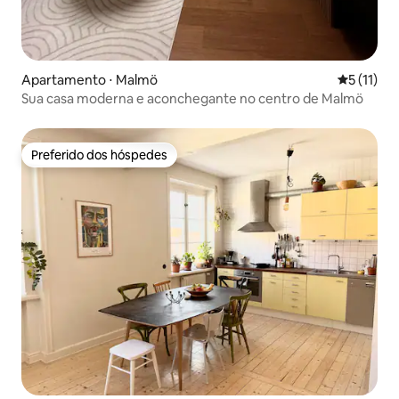
Apartamento ⋅ Malmö
5 de uma a
5 (11)
Sua casa moderna e aconchegante no centro de Malmö
Preferido dos hóspedes
Preferido dos hóspedes