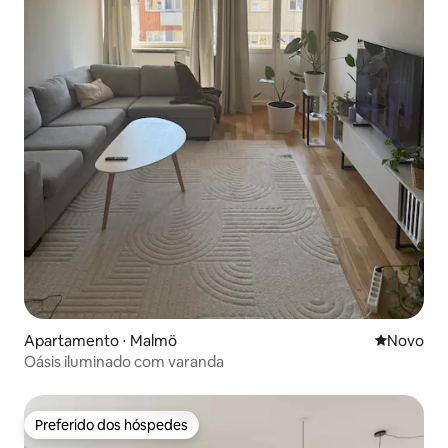
Apartamento ⋅ Malmö
Novo lugar
Novo
Oásis iluminado com varanda
Preferido dos hóspedes
Preferido dos hóspedes