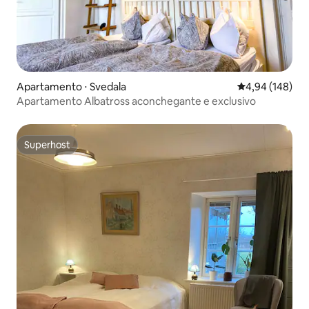
Apartamento ⋅ Svedala
4,94 de uma av
4,94 (148)
Apartamento Albatross aconchegante e exclusivo
Superhost
Superhost