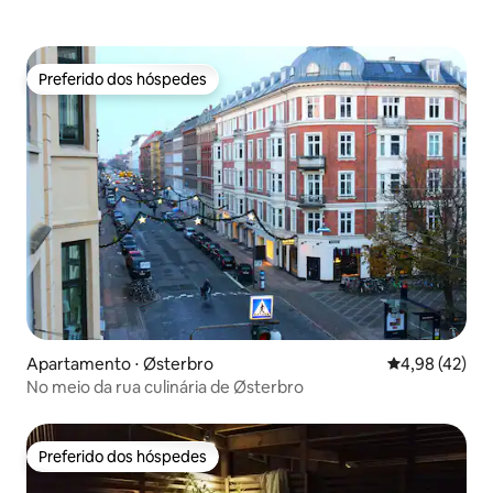
Preferido dos hóspedes
Preferido dos hóspedes
Apartamento ⋅ Østerbro
4,98 de uma a
4,98 (42)
No meio da rua culinária de Østerbro
Preferido dos hóspedes
Preferido dos hóspedes