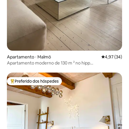
Apartamento ⋅ Malmö
4,97 de uma a
4,97 (34)
Apartamento moderno de 130 m ² no hipp
Möllan/Sofielund
Preferido dos hóspedes
Entre os melhores preferidos dos hóspedes