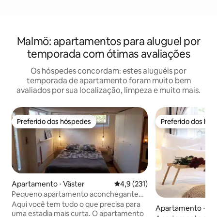
Malmö: apartamentos para aluguel por
temporada com ótimas avaliações
Os hóspedes concordam: estes aluguéis por
temporada de apartamento foram muito bem
avaliados por sua localização, limpeza e muito mais.
Preferido dos hóspedes
Preferido dos hó
Preferido dos hóspedes
Preferido dos hó
Apartamento ⋅ Väster
4,9 de uma avaliação média de 
4,9 (231)
Pequeno apartamento aconchegante
em frente ao restaurante e pub
Aqui você tem tudo o que precisa para
Apartamento ⋅ Vel
uma estadia mais curta. O apartamento