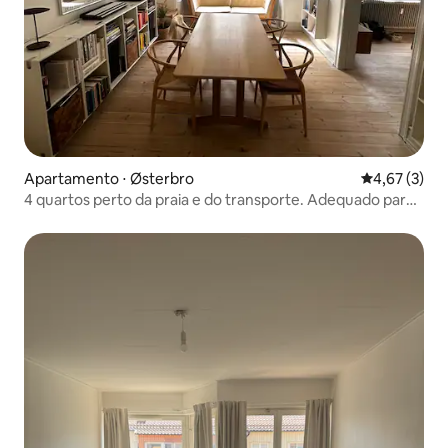
Apartamento ⋅ Østerbro
4,67 de uma 
4,67 (3)
4 quartos perto da praia e do transporte. Adequado para
crianças