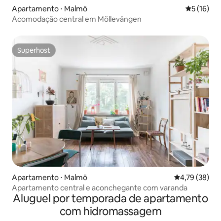
Apartamento ⋅ Malmö
5 de uma a
5 (16)
Acomodação central em Möllevången
Superhost
Superhost
Apartamento ⋅ Malmö
4,79 de uma a
4,79 (38)
Apartamento central e aconchegante com varanda
Aluguel por temporada de apartamento
com hidromassagem