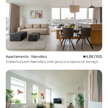
Apartamento ⋅ Nørrebro
4,88 de uma av
4,88 (100)
Cobertura em Nørrebro com jacuzzi e sauna no terraço