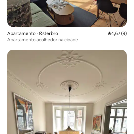
Apartamento ⋅ Østerbro
4,67 de uma 
4,67 (9)
Apartamento acolhedor na cidade