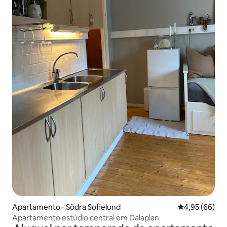
Apartamento ⋅ Södra Sofielund
4,95 de uma a
4,95 (66)
Apartamento estúdio central em Dalaplan