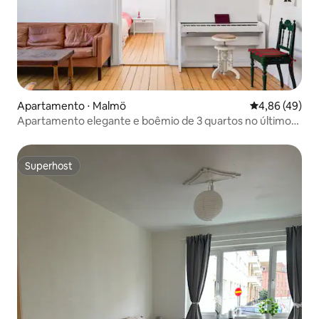
Apartamento ⋅ Malmö
4,86 de uma a
4,86 (49)
Apartamento elegante e boêmio de 3 quartos no último
andar
Superhost
Superhost