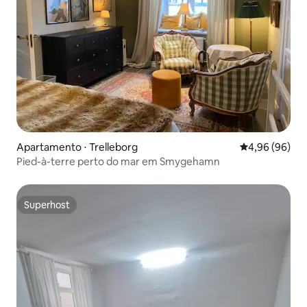
Apartamento ⋅ Trelleborg
4,96 de uma av
4,96 (96)
Pied-à-terre perto do mar em Smygehamn
Superhost
Superhost