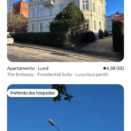
Apartamento ⋅ Lund
4,98 de uma a
4,98 (55)
The Embassy - Presidential Suite - Luxurious penth
Preferido dos hóspedes
Preferido dos hóspedes