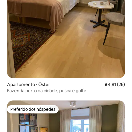
Apartamento ⋅ Öster
4,81 de uma a
4,81 (26)
Fazenda perto da cidade, pesca e golfe
Preferido dos hóspedes
Preferido dos hóspedes