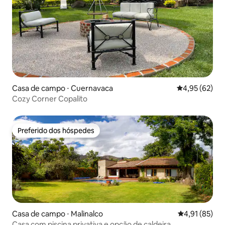
Casa de campo ⋅ Cuernavaca
4,95 de uma a
4,95 (62)
Cozy Corner Copalito
Preferido dos hóspedes
Preferido dos hóspedes
Casa de campo ⋅ Malinalco
4,91 de uma a
4,91 (85)
Casa com piscina privativa e opção de caldeira