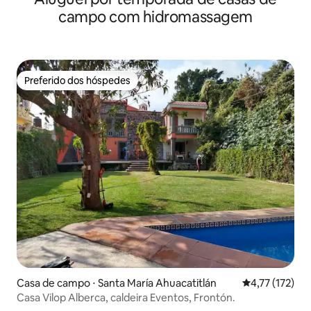
campo com hidromassagem
Preferido dos hóspedes
Preferido dos hóspedes
Casa de campo ⋅ Santa María Ahuacatitlán
4,77 de uma av
4,77 (172)
Casa Vilop Alberca, caldeira Eventos, Frontón.