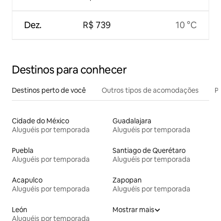
Dez.
R$ 739
10 °C
Destinos para conhecer
Destinos perto de você
Outros tipos de acomodações
Pr
Cidade do México
Guadalajara
Aluguéis por temporada
Aluguéis por temporada
Puebla
Santiago de Querétaro
Aluguéis por temporada
Aluguéis por temporada
Acapulco
Zapopan
Aluguéis por temporada
Aluguéis por temporada
León
Mostrar mais
Aluguéis por temporada