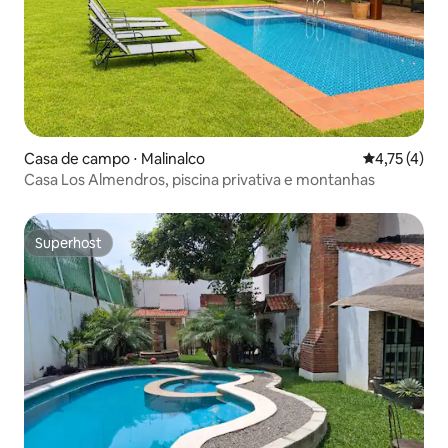
Casa de campo ⋅ Malinalco
4,75 de uma 
4,75 (4)
Casa Los Almendros, piscina privativa e montanhas
Superhost
Superhost