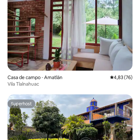
Casa de campo ⋅ Amatlán
4,83 de uma a
4,83 (76)
Vila Tlalnahuac
Superhost
Superhost