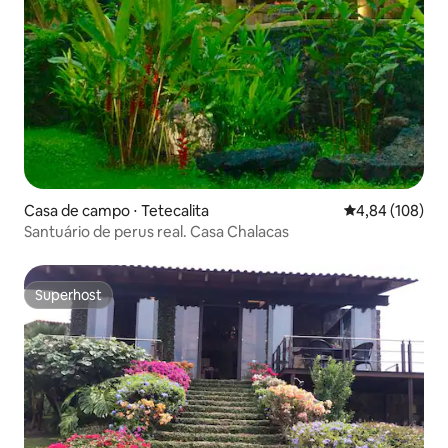
Casa de campo ⋅ Tetecalita
4,84 de uma av
4,84 (108)
Santuário de perus real. Casa Chalacas
Superhost
Superhost