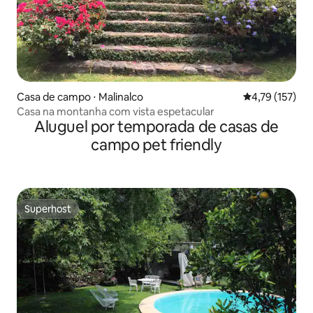
Casa de campo ⋅ Malinalco
4,79 de uma av
4,79 (157)
Casa na montanha com vista espetacular
Aluguel por temporada de casas de
campo pet friendly
Superhost
Superhost