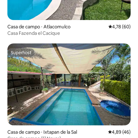
Casa de campo ⋅ Atlacomulco
4,78 de uma a
4,78 (60)
Casa Fazenda el Cacique
Superhost
Superhost
Casa de campo ⋅ Ixtapan de la Sal
4,89 de uma a
4,89 (46)