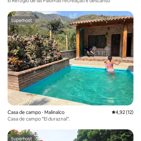
El Refugio de las Palomas recreação e descanso
Superhost
Superhost
Casa de campo ⋅ Malinalco
4,92 de uma a
4,92 (12)
Casa de campo “El duraznal”.
Superhost