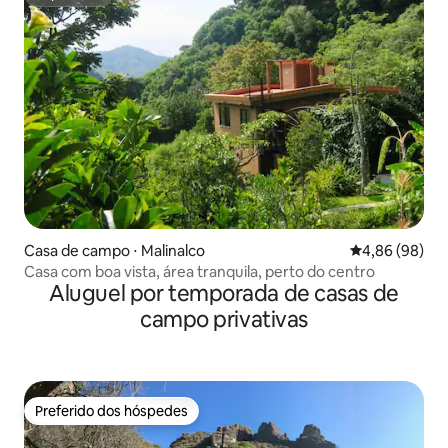
Superhost
Casa de campo ⋅ Malinalco
4,86 de uma av
4,86 (98)
Casa com boa vista, área tranquila, perto do centro
Aluguel por temporada de casas de
campo privativas
Preferido dos hóspedes
Preferido dos hóspedes