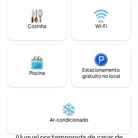
projetado para relaxar, passar tempo
e desfrutar de ref
juntos e se conectar com a natureza.
Se você quer dormi
caminhar ou ler, es
boa internet
Cozinha
Wi-Fi
Estacionamento
Piscina
gratuito no local
Ar-condicionado
Aluguel por temporada de casas de