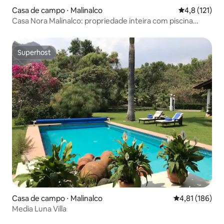
Casa de campo ⋅ Malinalco
4,8 de uma av
4,8 (121)
Casa Nora Malinalco: propriedade inteira com piscina
aquecida
Superhost
Superhost
Casa de campo ⋅ Malinalco
4,81 de uma av
4,81 (186)
Media Luna Villa