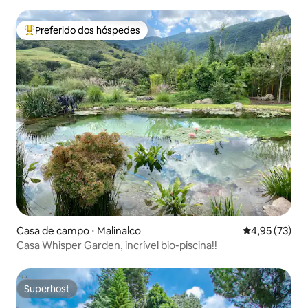
Preferido dos hóspedes
Entre os melhores preferidos dos hóspedes
Casa de campo ⋅ Malinalco
4,95 de uma a
4,95 (73)
Casa Whisper Garden, incrível bio-piscina!!
Superhost
Superhost