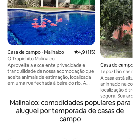
Casa de campo ⋅ Malinalco
4,9 de uma avaliação média de 
4,9 (115)
O Trapichito Malinalco
Casa de campo ⋅ 
Aproveite a excelente privacidade e
ingo Ocotitlán
tranquilidade da nossa acomodação que
Tepoztlán nas mo
aceita animais de estimação, localizada
pacífico!
A casa está situa
em uma rua fechada à beira do rio. A
aninhado na cordi
casa oferece belas vistas para as
localização é tranq
montanhas e jardins espaçosos. Temos
segura. Sua arqui
uma grande piscina com uma parte rasa
Malinalco: comodidades populares para
reminiscência de 
para crianças pequenas e uma área mais
norte da África, 
aluguel por temporada de casas de
profunda para adultos. Há também uma
confortáveis com á
campo
área de estar com espreguiçadeiras e
adequadas para do
uma palapa equipada com
família. As salas de estar e de jantar se
churrasqueira. É ideal para famílias e
abrem para o jardi
grupos grandes que buscam um espaço
comodidades neces