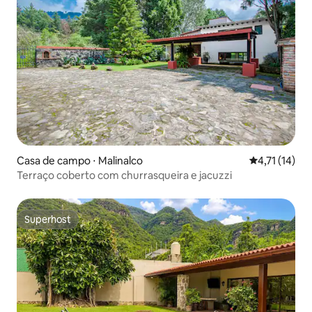
Casa de campo ⋅ Malinalco
4,71 de uma a
4,71 (14)
Terraço coberto com churrasqueira e jacuzzi
Superhost
Superhost