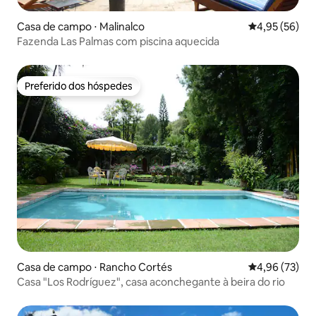
Casa de campo ⋅ Malinalco
4,95 de uma a
4,95 (56)
Fazenda Las Palmas com piscina aquecida
Preferido dos hóspedes
Preferido dos hóspedes
Casa de campo ⋅ Rancho Cortés
4,96 de uma a
4,96 (73)
Casa "Los Rodríguez", casa aconchegante à beira do rio