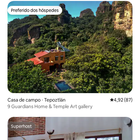
Preferido dos hóspedes
Preferido dos hóspedes
Casa de campo ⋅ Tepoztlán
4,92 de uma a
4,92 (87)
9 Guardians Home & Temple Art gallery
Superhost
Superhost