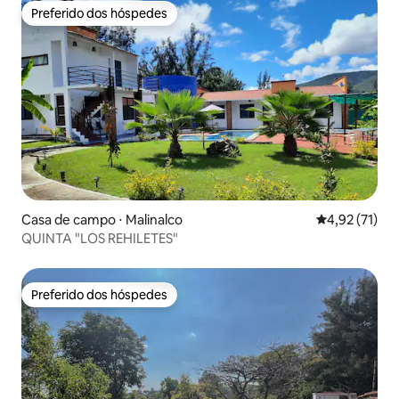
Preferido dos hóspedes
Preferido dos hóspedes
Casa de campo ⋅ Malinalco
4,92 de uma a
4,92 (71)
QUINTA "LOS REHILETES"
Preferido dos hóspedes
Preferido dos hóspedes