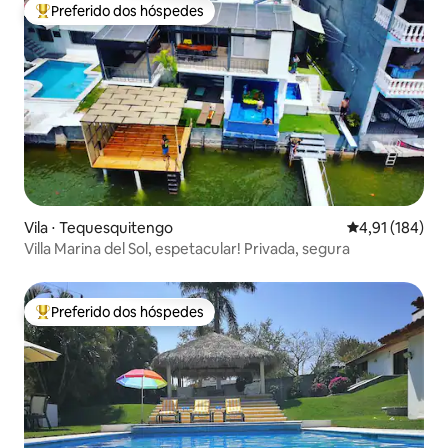
Preferido dos hóspedes
Entre os melhores preferidos dos hóspedes
Vila ⋅ Tequesquitengo
4,91 de uma av
4,91 (184)
Villa Marina del Sol, espetacular! Privada, segura
Preferido dos hóspedes
Entre os melhores preferidos dos hóspedes