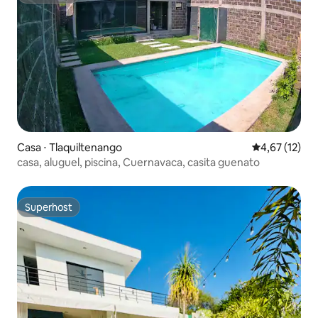
Casa ⋅ Tlaquiltenango
4,67 de uma a
4,67 (12)
casa, aluguel, piscina, Cuernavaca, casita guenato
Superhost
Superhost