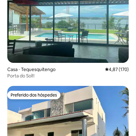
Casa ⋅ Tequesquitengo
4,87 de uma av
4,87 (170)
Porta do Sol!!️
Preferido dos hóspedes
Preferido dos hóspedes