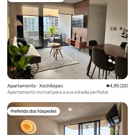
Entre os melhores preferidos dos hóspedes
Apartamento ⋅ Xochitepec
4,95 de uma a
4,95 (20)
Apartamento incrível para a sua estadia perfeita!
Preferido dos hóspedes
Preferido dos hóspedes