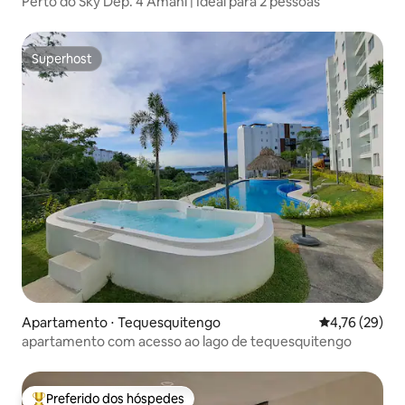
Perto do Sky Dep. 4 Amani | Ideal para 2 pessoas
Superhost
Superhost
Apartamento ⋅ Tequesquitengo
4,76 de uma a
4,76 (29)
apartamento com acesso ao lago de tequesquitengo
Preferido dos hóspedes