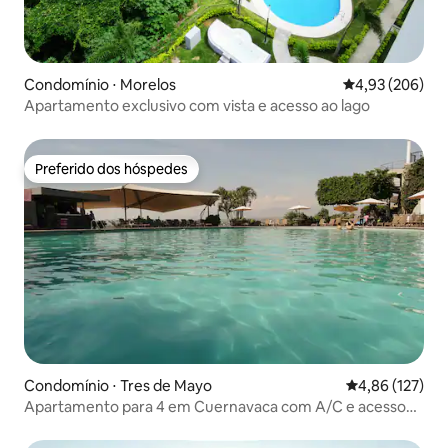
Condomínio ⋅ Morelos
4,93 de uma ava
4,93 (206)
Apartamento exclusivo com vista e acesso ao lago
Preferido dos hóspedes
Preferido dos hóspedes
Condomínio ⋅ Tres de Mayo
4,86 de uma av
4,86 (127)
Apartamento para 4 em Cuernavaca com A/C e acesso
ao clube