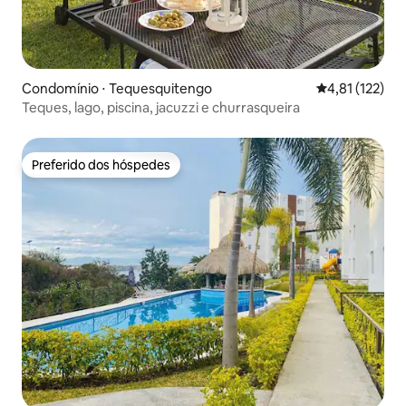
Condomínio ⋅ Tequesquitengo
4,81 de uma av
4,81 (122)
Teques, lago, piscina, jacuzzi e churrasqueira
Preferido dos hóspedes
Preferido dos hóspedes