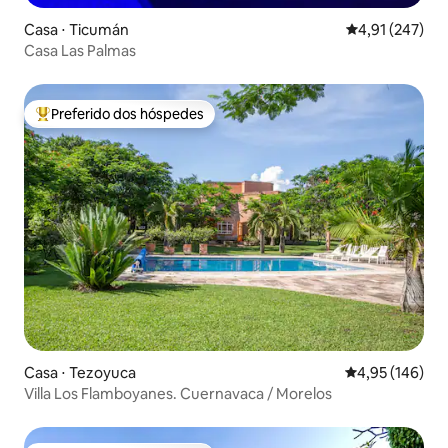
Casa ⋅ Ticumán
4,91 de uma av
4,91 (247)
Casa Las Palmas
Preferido dos hóspedes
Entre os melhores preferidos dos hóspedes
Casa ⋅ Tezoyuca
4,95 de uma av
4,95 (146)
Villa Los Flamboyanes. Cuernavaca / Morelos