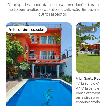
Os hóspedes concordam: estas acomodações foram
muito bem avaliadas quanto a localização, limpeza e
outros aspectos.
Preferido dos hóspedes
Superhost
Preferido dos hóspedes
Superhost
Vila ⋅ Santa Rosa T
"Villa 3er cielo"
A " Villa 3er cielo
completamente pri
uma piscina priva
estadia agradável.