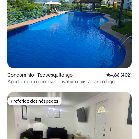
Condomínio ⋅ Tequesquitengo
4,88 de uma av
4,88 (402)
Apartamento com cais privativo e vista para o lago
Preferido dos hóspedes
Preferido dos hóspedes