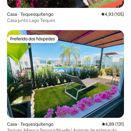
Casa ⋅ Tequesquitengo
4,93 de uma av
4,93 (105)
Casa junto Lago Teques
Preferido dos hóspedes
Preferido dos hóspedes
Casa ⋅ Tequesquitengo
4,89 de uma av
4,89 (131)
Teques.Alberca.Terraza/Muelle/ Animais de estimação