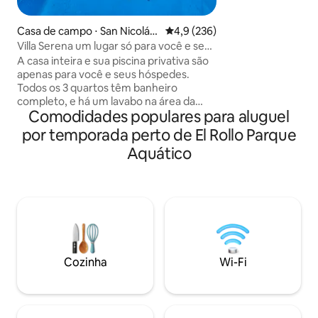
bairro muito tranqu
para relaxar. São 
estimação de raça
Casa de campo ⋅ San Nicolás
4,9 de uma avaliação média de 
4,9 (236)
aceitos no máximo
Galeana
Villa Serena um lugar só para você e seus
extra de $ 200 por
convidados
A casa inteira e sua piscina privativa são
Hora extra $ 150. 
apenas para você e seus hóspedes.
a louça suja. Est
Todos os 3 quartos têm banheiro
OXXO, a 15 minuto
completo, e há um lavabo na área da
El Rollo e a 20 min
Comodidades populares para aluguel
piscina. Animais de estimação são bem-
Venha descansar e
vindos. Aurrera fica a 5 minutos de
por temporada perto de El Rollo Parque
cidade...
carro, e há pequenas lojas, pizzarias e
Aquático
muitas outras comodidades de fácil
acesso, inclusive a pé. A casa tem tudo o
que você precisa e, nas proximidades,
você encontrará o El Rollo, o parque
tecnológico, o estádio de futebol
Coruco Díaz, o Tequesquitengo, o
Jardines de México e o parque de skate
Parachute, entre muitas outras
Cozinha
Wi-Fi
atrações. A Villa Serena fica a apenas 15
minutos de carro.