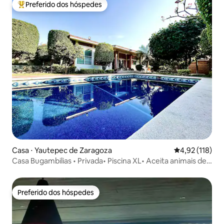
Preferido dos hóspedes
Entre os melhores preferidos dos hóspedes
Casa ⋅ Yautepec de Zaragoza
4,92 de uma av
4,92 (118)
Casa Bugambilias • Privada• Piscina XL• Aceita animais de
estimação•
Preferido dos hóspedes
Preferido dos hóspedes