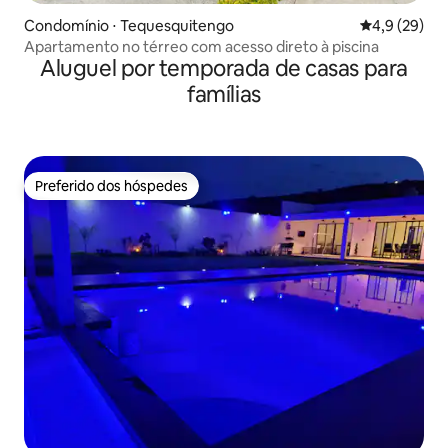
Condomínio ⋅ Tequesquitengo
4,9 de uma a
4,9 (29)
Apartamento no térreo com acesso direto à piscina
Aluguel por temporada de casas para
famílias
Preferido dos hóspedes
Preferido dos hóspedes