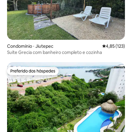
Condomínio ⋅ Jiutepec
4,85 de uma av
4,85 (123)
Suíte Grecia com banheiro completo e cozinha
Preferido dos hóspedes
Preferido dos hóspedes