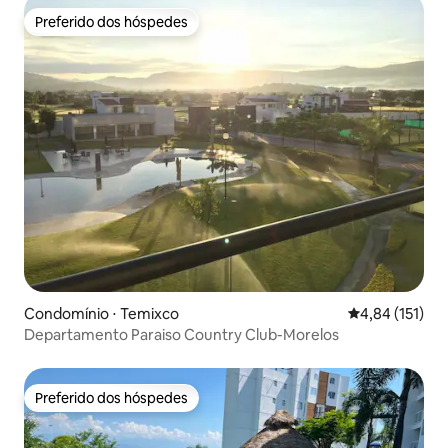
Preferido dos hóspedes
Preferido dos hóspedes
Condomínio ⋅ Temixco
4,84 de uma av
4,84 (151)
Departamento Paraiso Country Club-Morelos
Preferido dos hóspedes
Preferido dos hóspedes