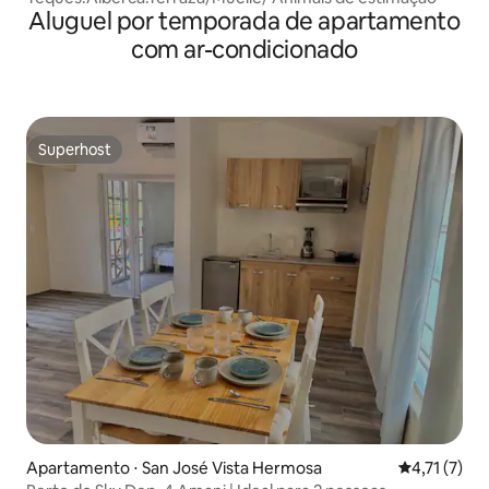
Aluguel por temporada de apartamento
com ar-condicionado
Superhost
Superhost
Apartamento ⋅ San José Vista Hermosa
4,71 de uma 
4,71 (7)