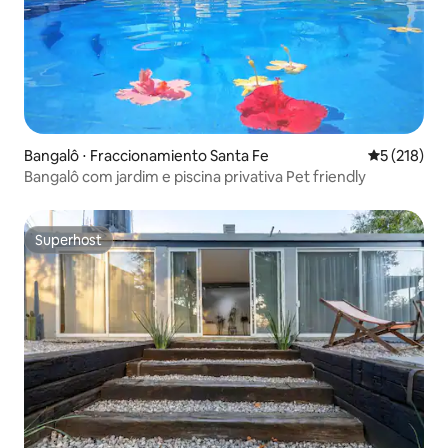
Bangalô ⋅ Fraccionamiento Santa Fe
5 de uma av
5 (218)
Bangalô com jardim e piscina privativa Pet friendly
Superhost
Superhost