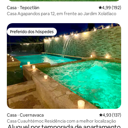
Casa ⋅ Tepoztlán
4,99 de uma av
4,99 (192)
Casa Agapandos para 12, em frente ao Jardim Xolatlaco
Preferido dos hóspedes
Preferido dos hóspedes
Casa ⋅ Cuernavaca
4,93 de uma av
4,93 (137)
Casa Cuauhtémoc Residência com a melhor localização
Aluguel por temporada de apartamento