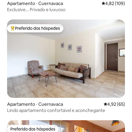
Apartamento ⋅ Cuernavaca
4,82 de uma av
4,82 (109)
Exclusive… Privado e luxuoso
Preferido dos hóspedes
Entre os melhores preferidos dos hóspedes
Apartamento ⋅ Cuernavaca
4,92 de uma a
4,92 (65)
Lindo apartamento confortável e aconchegante
Preferido dos hóspedes
Preferido dos hóspedes