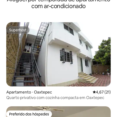
com ar-condicionado
Superhost
Superhost
Apartamento ⋅ Oaxtepec
4,67 de uma a
4,67 (21)
Quarto privativo com cozinha compacta em Oaxtepec
Preferido dos hóspedes
Preferido dos hóspedes