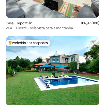
Casa ⋅ Tepoztlán
4,97 de uma av
4,97 (108)
Villa El Fuerte - bela vista para a montanha
Preferido dos hóspedes
Entre os melhores preferidos dos hóspedes