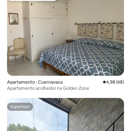
Apartamento ⋅ Cuernavaca
4,98 de uma a
4,98 (48)
Apartamento acolhedor na Golden Zone
Superhost
Superhost