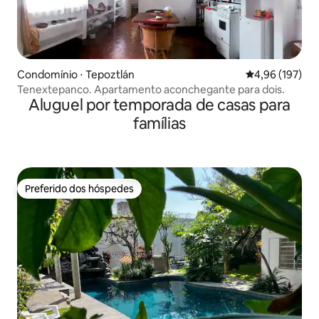
Condomínio ⋅ Tepoztlán
4,96 de uma av
4,96 (197)
Tenextepanco. Apartamento aconchegante para dois.
Aluguel por temporada de casas para
famílias
Preferido dos hóspedes
Preferido dos hóspedes