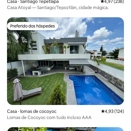
Casa ⋅ Santiago Tepetlapa
4,97 de uma av
4,97 (238)
Casa Atoyal — Santiago/Tepoztlán, cidade mágica.
Preferido dos hóspedes
Preferido dos hóspedes
Casa ⋅ lomas de cocoyoc
4,93 de uma av
4,93 (124)
Lomas de Cocoyoc com tudo incluso AAA