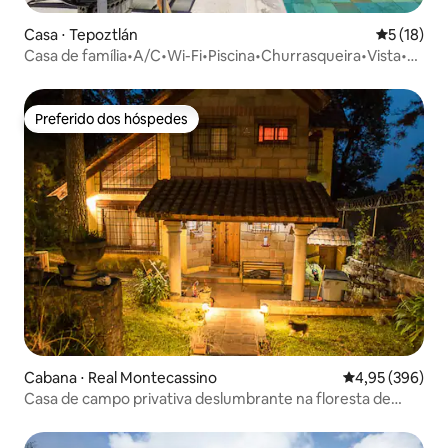
Casa ⋅ Tepoztlán
5 de uma a
5 (18)
Casa de família•A/C•Wi-Fi•Piscina•Churrasqueira•Vista•8
P
Preferido dos hóspedes
Preferido dos hóspedes
Cabana ⋅ Real Montecassino
4,95 de uma ava
4,95 (396)
Casa de campo privativa deslumbrante na floresta de
Cuernavaca, Cidade do México