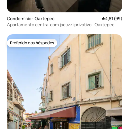
Condomínio ⋅ Oaxtepec
4,81 de uma a
4,81 (99)
Apartamento central com jacuzzi privativo | Oaxtepec
Preferido dos hóspedes
Preferido dos hóspedes