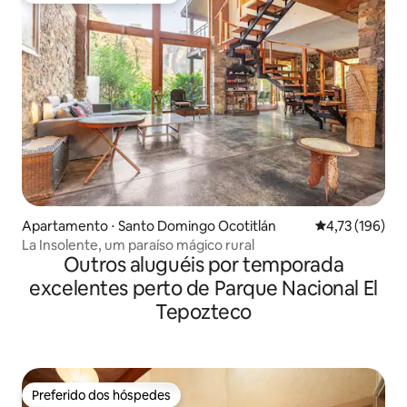
Apartamento ⋅ Santo Domingo Ocotitlán
4,73 de uma av
4,73 (196)
La Insolente, um paraíso mágico rural
Outros aluguéis por temporada
excelentes perto de Parque Nacional El
Tepozteco
Preferido dos hóspedes
Preferido dos hóspedes