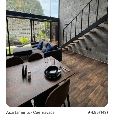
Apartamento ⋅ Cuernavaca
4,85 de uma av
4,85 (149)