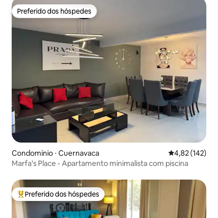
Preferido dos hóspedes
Preferido dos hóspedes
Condomínio ⋅ Cuernavaca
4,82 de uma av
4,82 (142)
Marfa's Place - Apartamento minimalista com piscina
Preferido dos hóspedes
Entre os melhores preferidos dos hóspedes