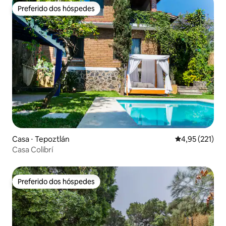
Preferido dos hóspedes
Preferido dos hóspedes
Casa ⋅ Tepoztlán
4,95 de uma av
4,95 (221)
Casa Colibrí
Preferido dos hóspedes
Preferido dos hóspedes