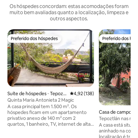
Os hóspedes concordam: estas acomodações foram
muito bem avaliadas quanto a localização, limpeza e
outros aspectos.
Preferido dos hóspedes
Preferido dos hó
Preferido dos hóspedes
Preferido dos hó
Suíte de hóspedes ⋅ Tepoztl
4,92 de uma avaliação média de 
4,92 (138)
án
Quinta Maria Antonieta 2 Magic
A casa principal tem 1.500 m². Os
Casa de campo ⋅ T
hóspedes ficam em um apartamento
privativo anexo de 140 m² com 2
Tepoztlán nas mo
quartos, 1 banheiro, TV, internet de alta
pacífico!
A casa está situa
velocidade, cozinha completa e água
aninhado na cordi
potável. Colchões excelentes. Não são
localização é tranq