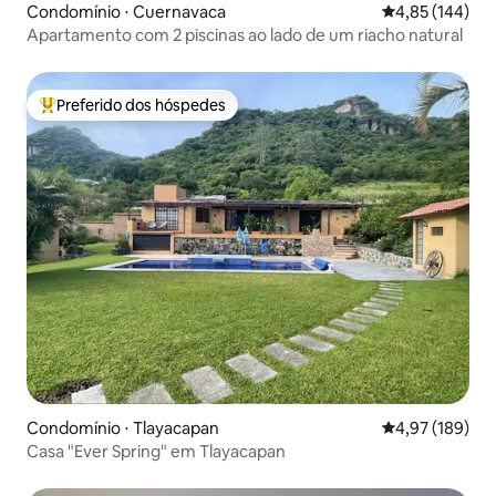
Condomínio ⋅ Cuernavaca
4,85 de uma av
4,85 (144)
Apartamento com 2 piscinas ao lado de um riacho natural
Preferido dos hóspedes
Entre os melhores preferidos dos hóspedes
Condomínio ⋅ Tlayacapan
4,97 de uma av
4,97 (189)
Casa "Ever Spring" em Tlayacapan