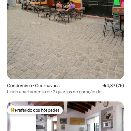
Condomínio ⋅ Cuernavaca
4,87 de uma a
4,87 (76)
Lindo apartamento de 2 quartos no coração de
Cuernavaca
Preferido dos hóspedes
Entre os melhores preferidos dos hóspedes