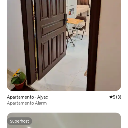
Apartamento ⋅ Ajyad
5 de uma 
5 (3)
Apartamento Alarm
Superhost
Superhost