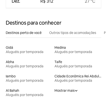
Dez.
R$ 312
27 °C
Destinos para conhecer
Destinos perto de você
Outros tipos de acomodações
Pr
Gidá
Medina
Aluguéis por temporada
Aluguéis por temporada
Abha
Taife
Aluguéis por temporada
Aluguéis por temporada
Iambo
Cidade Econômica Rei Abdullah
Aluguéis por temporada
Aluguéis por temporada
Al Bahah
Mostrar mais
Aluguéis por temporada