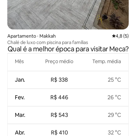
Apartamento ⋅ Makkah
4,8 de uma 
4,8 (5)
Chalé de luxo com piscina para famílias
Qual é a melhor época para visitar Meca?
Mês
Preço médio
Temp. média
Jan.
R$ 338
25 °C
Fev.
R$ 446
26 °C
Mar.
R$ 543
29 °C
Abr.
R$ 410
32 °C