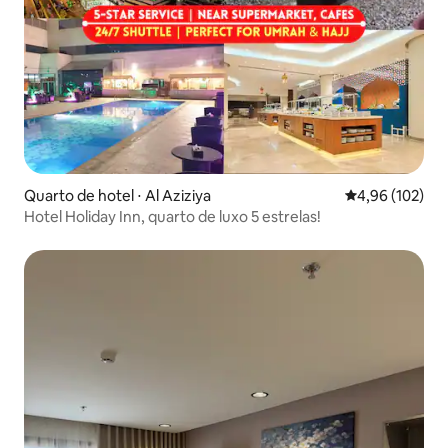
Quarto de hotel ⋅ Al Aziziya
4,96 de uma av
4,96 (102)
Hotel Holiday Inn, quarto de luxo 5 estrelas!