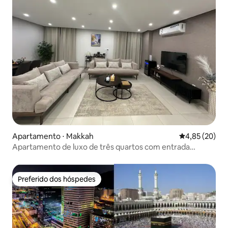
Apartamento ⋅ Makkah
4,85 de uma a
4,85 (20)
Apartamento de luxo de três quartos com entrada
inteligente
Preferido dos hóspedes
Preferido dos hóspedes