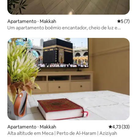
Apartamento ⋅ Makkah
5 de uma 
5 (7)
Um apartamento boêmio encantador, cheio de luz e
conforto
Apartamento ⋅ Makkah
4,73 de uma a
4,73 (33)
Alta altitude em Meca | Perto de Al-Haram | Aziziyah