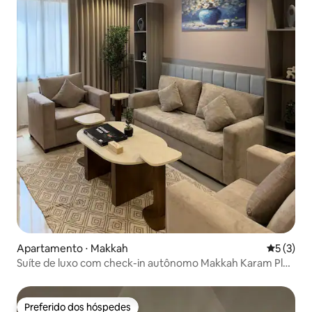
Apartamento ⋅ Makkah
5 de uma 
5 (3)
Suíte de luxo com check-in autônomo Makkah Karam Plus
(301-302)
Preferido dos hóspedes