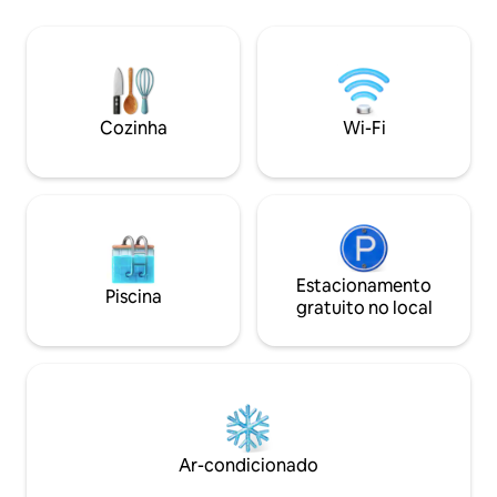
micro-ondas, cafeteira árabe, smart TV,
em uma torre de h
serviço de internet, tábua de passar,
fica a cerca de 10 
produtos de banho e máquina de lavar
Makkah Haram. 4- 
roupa. A iluminação é tranquila e
disponíveis (micr
confortável, e o quarto é privado e
lavar automática,
silencioso. A localização é privilegiada,
elétrico) 5- Todas
Cozinha
Wi-Fi
com uma passarela, um campo de
higiene pessoal di
futebol e um jardim com jogos para
utensílios de cozin
crianças, além de estar perto de uma
Supermercado adj
mesquita, de ônibus e de todos os
torre 24 horas 8- 
serviços, como restaurantes. Fica a 3 km
wi-fi-9
do Haram
Estacionamento
Piscina
gratuito no local
Ar-condicionado