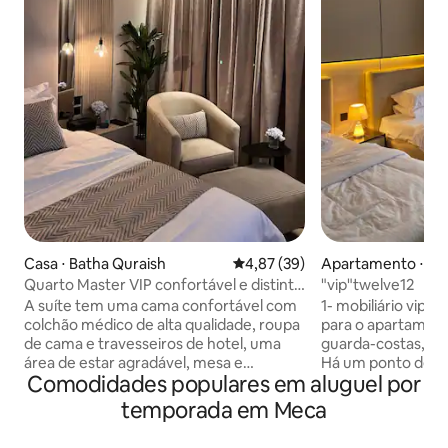
Casa ⋅ Batha Quraish
4,87 de uma avaliação média de
4,87 (39)
Apartamento ⋅ M
Quarto Master VIP confortável e distinto
"vip"twelve12
perto do campus
A suíte tem uma cama confortável com
1- mobiliário vip 
colchão médico de alta qualidade, roupa
para o apartament
de cama e travesseiros de hotel, uma
guarda-costas, e c
área de estar agradável, mesa e
Há um ponto de ôni
Comodidades populares em aluguel por
banheiro. Além de um cantinho de café
por semana, de ida
com máquina de café, bebidas quentes
Makkah) Você pode baixar o aplicativo
temporada em Meca
e água de cortesia para nossos ilustres
"Meca Buses" para
hóspedes Além disso, há uma geladeira,
viajar 3-A localiz