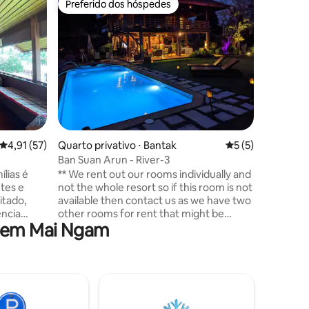
Preferido dos hóspedes
Preferido dos hóspedes
Apartame
A partir
localizaç
os lugar
tempo. C
Bhumibol
naturais 
ótimo par
menos de
fornecid
4,91 de uma avaliação média de 5, 57 avaliações
4,91 (57)
Quarto privativo ⋅ Bantak
5 de uma avaliaçã
5 (5)
grande v
fechadura no
Ban Suan Arun - River-3
você pod
ílias é
** We rent out our rooms individually and
original 
ntes e
not the whole resort so if this room is not
itado,
available then contact us as we have two
ência
other rooms for rent that might be
a em Mai Ngam
, templos
free.** This is one of our three room at
ticos.
our beautiful small Thai style resort in
quarto,
Bantak village. Relax with the family at
quiserem
this peaceful place to stay. This room is
a
right on the mighty Ping river and one of
**
our most popular rooms. The room is on
o e o
the ground floor so it is suitable for