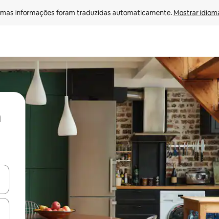
mas informações foram traduzidas automaticamente. 
Mostrar idioma
ore-os usando as seta para cima e para baixo do teclado ou tocando e