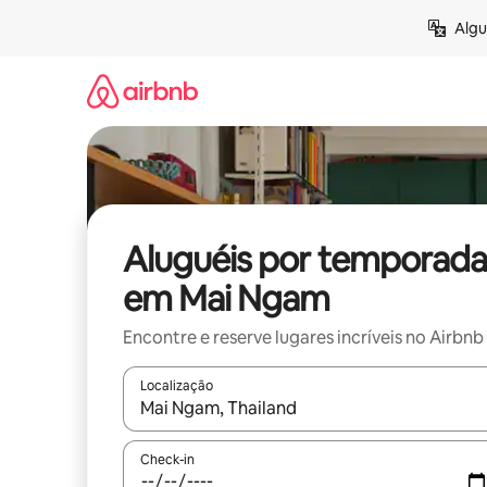
Pular
Algu
para
o
conteúdo
Aluguéis por temporada
em Mai Ngam
Encontre e reserve lugares incríveis no Airbnb
Localização
Quando os resultados estiverem disponíveis, expl
Check-in