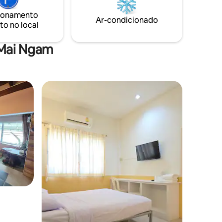
e
families with small kids. Extra bed
ionamento
ais
available.
Ar-condicionado
to no local
 ser
 momento
 Mai Ngam