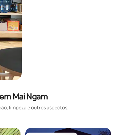
s em Mai Ngam
o, limpeza e outros aspectos.
Apartam