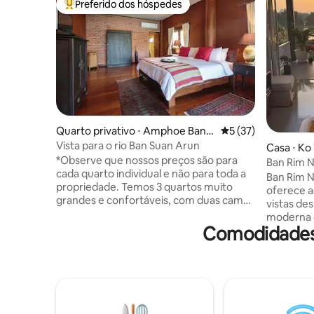
Preferido dos hóspedes
Entre os melhores preferidos dos hóspedes
Quarto privativo ⋅ Amphoe Bant
5 de uma avaliação 
5 (37)
ak
Vista para o rio Ban Suan Arun
Casa ⋅ Ko
*Observe que nossos preços são para
Ban Rim N
cada quarto individual e não para toda a
Ban Rim N
propriedade. Temos 3 quartos muito
oferece 
grandes e confortáveis, com duas camas
vistas des
de solteiro ou uma cama de casal, e com
moderna c
camas extras disponíveis* ** Alugamos
Comodidades 
quartos e
nossos quartos individualmente e não
privativa)
todo o resort, portanto, se este quarto
em plano 
não estiver disponível, entre em contato
uma TV de
conosco, pois temos outros dois quartos
refeições
para alugar que podem estar livres.** O
equipada 
Ban Suan Arun é um paraíso local e a
Desfrute 