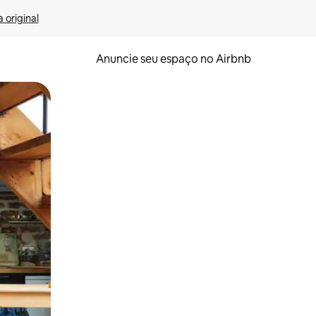
 original
Anuncie seu espaço no Airbnb
 deslizando o dedo na tela.