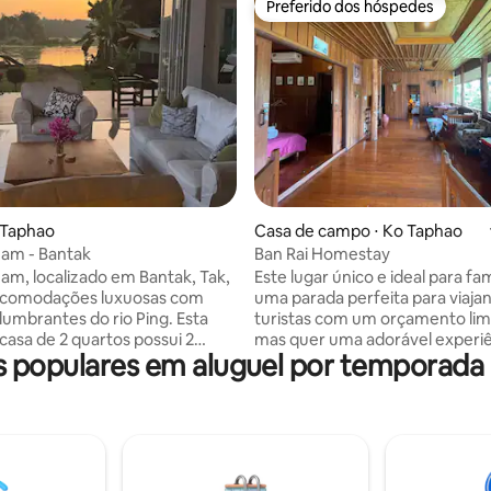
Preferido dos hóspedes
Preferido dos hóspedes
média de 5, 37 avaliações
 Taphao
Casa de campo ⋅ Ko Taphao
am - Bantak
Ban Rai Homestay
am, localizado em Bantak, Tak,
Este lugar único e ideal para fam
acomodações luxuosas com
uma parada perfeita para viaja
lumbrantes do rio Ping. Esta
turistas com um orçamento lim
asa de 2 quartos possui 2
mas quer uma adorável experi
populares em aluguel por temporad
spaçosos (um com suíte
tailandesa. Mercados próximos
 2 banheiros e uma sala de estar
e moradores locais muito simpá
aberto com lounge, incluindo
**As tarifas de reserva são por 
 75 polegadas, um espaço para
então, se vocês forem dois e 
 formal e cozinha totalmente
quartos individuais, haverá um
com eletrodomésticos Hafale.
sobretaxa por quarto para isso.
de ar condicionado e
**Amamos animais de estimaçã