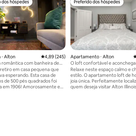
o dos hóspedes
Preferido dos hóspedes
o dos hóspedes
Preferido dos hóspedes
 ⋅ Alton
4,89 de uma avaliação média de 5, 245 avalia
4,89 (245)
Apartamento ⋅ Alton
4
 romântica com banheira de
O loft confortável e aconcheg
ssagem
hoje.
retiro em casa pequena que
Relaxe neste espaço calmo e c
perando. Esta casa de
estilo. O apartamento loft de h
s de 500 pés quadrados foi
joia única. Perfeitamente local
da em 1906! Amorosamente e
quem deseja visitar Alton Illino
samente organizada para uma
a uma curta distância de carro 
rfeitamente romântica. Você
Grafton ou St.louis. Temos org
uma curta distância de carro do
tornar este espaço confortável
vertido Fast Eddie 's Bonair ou
sua escapadinha. Tome um ba
 vistas ribeirinhas. Passe o dia
espuma na linda banheira de i
o pela Great River Road ou
simplesmente relaxe no sofá re
tando lojas e restaurantes
Aproveite a bela cozinha com uma ilha
de grandes dimensões e refrig