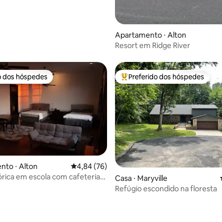
Apartamento ⋅ Alton
Resort em Ridge River
o dos hóspedes
Preferido dos hóspedes
o dos hóspedes
Entre os melhores preferidos d
média de 5, 44 avaliações
nto ⋅ Alton
4,84 de uma avaliação média de 5, 76 avalia
4,84 (76)
tórica em escola com cafeteria
Casa ⋅ Maryville
Refúgio escondido na floresta