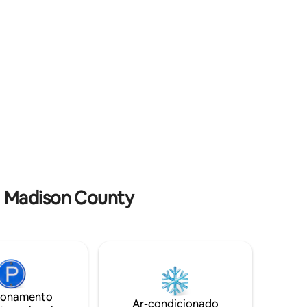
o favorita
lado da sala de jantar, uma churrasqueira
a carvão e uma banheira de
hidromassagem de tamanho completo -
tudo perfeito para entreter todo o seu
grupo.
 Madison County
ionamento
Ar-condicionado