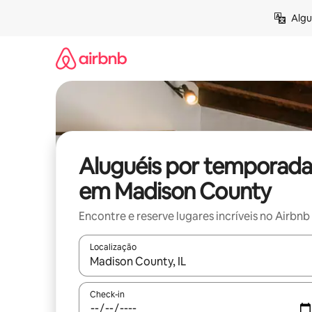
Pular
Algu
para
o
conteúdo
Aluguéis por temporada
em Madison County
Encontre e reserve lugares incríveis no Airbnb
Localização
Quando os resultados estiverem disponíveis, expl
Check-in