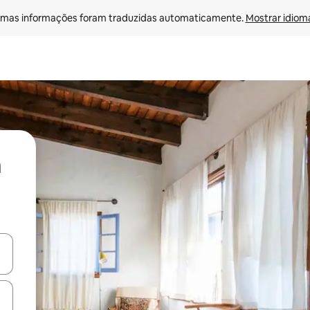
mas informações foram traduzidas automaticamente. 
Mostrar idioma
ore-os usando as seta para cima e para baixo do teclado ou tocando e