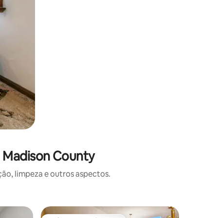
m Madison County
o, limpeza e outros aspectos.
Bangalô ⋅