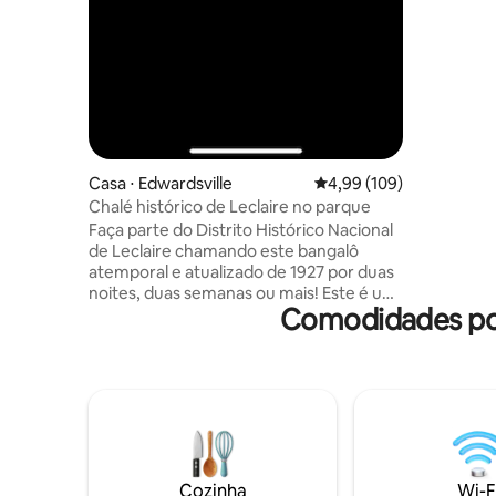
tem tudo o que você precisa para uma
refeição
disco e r
hidromas
Casa ⋅ Edwardsville
4,99 de uma avaliação m
4,99 (109)
Chalé histórico de Leclaire no parque
Faça parte do Distrito Histórico Nacional
de Leclaire chamando este bangalô
atemporal e atualizado de 1927 por duas
noites, duas semanas ou mais! Este é um
Comodidades po
bairro tranquilo, cheio de amigos que
param para conversar ao anoitecer.
Coloque seu telefone no chão, relaxe na
varanda e deixe Leclaire levá-lo a um
tempo mais simples. No interior,
encontre duas salas de estar separadas
com smart TVs. 2 Qn BDRMS no andar de
baixo, 2 camas de solteiro no andar de
cima. Cozinha completa e banho
Cozinha
Wi-F