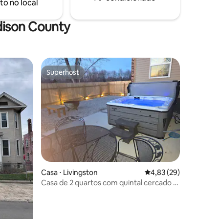
to no local
dison County
Superhost
Superhost
ções
Casa ⋅ Livingston
4,83 de uma avaliação
4,83 (29)
Casa de 2 quartos com quintal cercado e
banheira de hidromassagem