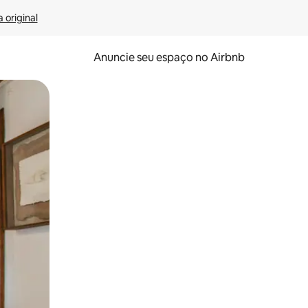
 original
Anuncie seu espaço no Airbnb
 deslizando o dedo na tela.