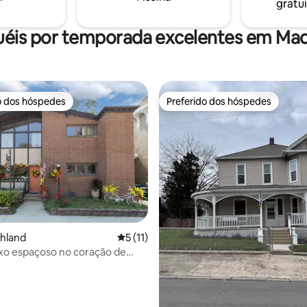
gratui
uéis por temporada excelentes em Ma
o dos hóspedes
Preferido dos hóspedes
o dos hóspedes
Preferido dos hóspedes
 média de 5, 7 avaliações
ghland
5 de uma avaliação média de 5, 11 avalia
5 (11)
uxo espaçoso no coração de