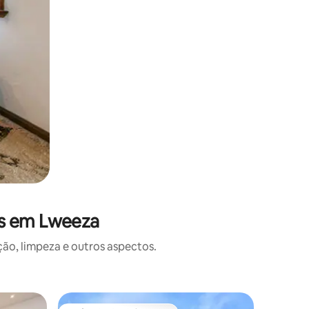
es em Lweeza
o, limpeza e outros aspectos.
Casa ⋅ Ki