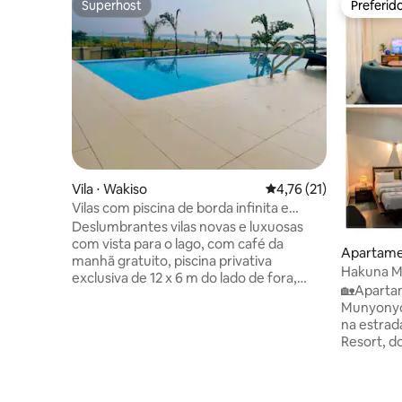
Superhost
Preferid
Superhost
Preferid
Vila ⋅ Wakiso
4,76 de uma avaliação 
4,76 (21)
Vilas com piscina de borda infinita e
piscina privativa com traslado do
Deslumbrantes vilas novas e luxuosas
aeroporto
com vista para o lago, com café da
Apartame
manhã gratuito, piscina privativa
Hakuna Ma
exclusiva de 12 x 6 m do lado de fora,
Resort |
🏡Aparta
equipada com bistrô bar, sauna, banho
Munyonyo🏡 Perfeitamente 
turco, ar-condicionado, Wi-Fi rápido, TV
na estrad
digital de tela plana de 70”, Netflix, belas
Resort, do
varandas de vidro com vista panorâmica
para casai
para o lago, segurança 24 horas,
pequenos 
concierge, traslado gratuito de ida para o
seja para
aeroporto, para escalas, viagens em