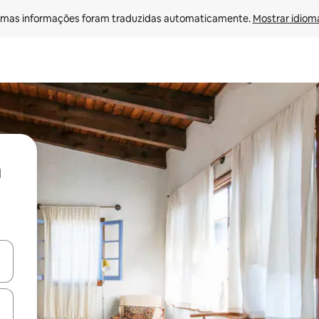
mas informações foram traduzidas automaticamente. 
Mostrar idioma
ore-os usando as seta para cima e para baixo do teclado ou tocando e