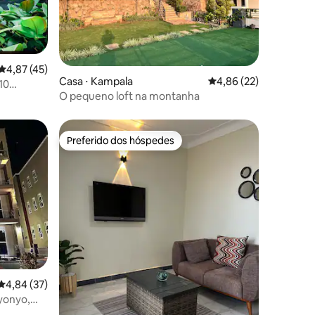
ções
4,87 de uma avaliação média de 5, 45 avaliações
4,87 (45)
Casa ⋅ Kampala
4,86 de uma avaliação
4,86 (22)
10
O pequeno loft na montanha
eroporto
Preferido dos hóspedes
Preferido dos hóspedes
ções
4,84 de uma avaliação média de 5, 37 avaliações
4,84 (37)
yonyo,