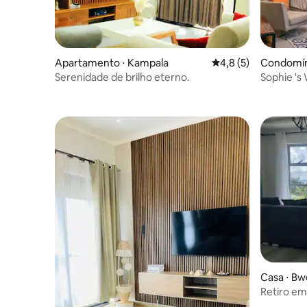
Apartamento ⋅ Kampala
4,8 de uma avaliação
4,8 (5)
Condomín
Serenidade de brilho eterno.
Sophie 's
de 2 quar
Casa ⋅ B
Retiro em