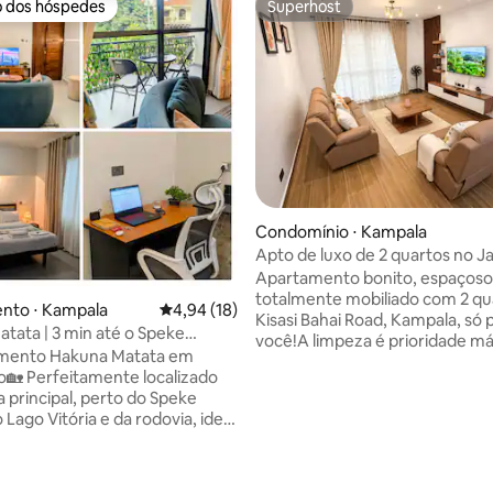
o dos hóspedes
Superhost
o dos hóspedes
Superhost
média de 5, 21 avaliações
Condomínio ⋅ Kampala
Apto de luxo de 2 quartos no J
Courts, espaçoso e impecável
Apartamento bonito, espaçoso
totalmente mobiliado com 2 qu
nto ⋅ Kampala
4,94 de uma avaliação média de 5, 18 avalia
4,94 (18)
Kisasi Bahai Road, Kampala, só 
tata | 3 min até o Speke
você!A limpeza é prioridade m
 Munyonyo
mento Hakuna Matata em
todas as roupas de cama e toal
localizado
brancas e o apartamento é limp
a principal, perto do Speke
por semana!Localizado a pouco
 Lago Vitória e da rodovia, ideal
do Templo Bahai e a 5 km de ca
s, viajantes individuais ou
Acacia Mall. 2 varandas para des
grupos de até 3 hóspedes,
Cozinha totalmente equipada
 negócios ou turismo.
eletrodomésticos modernos. T