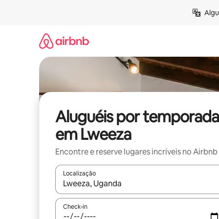
Pular
Algu
para
o
conteúdo
Aluguéis por temporada
em Lweeza
Encontre e reserve lugares incríveis no Airbnb
Localização
Quando os resultados estiverem disponíveis, expl
Check-in