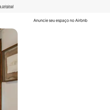
 original
Anuncie seu espaço no Airbnb
 deslizando o dedo na tela.