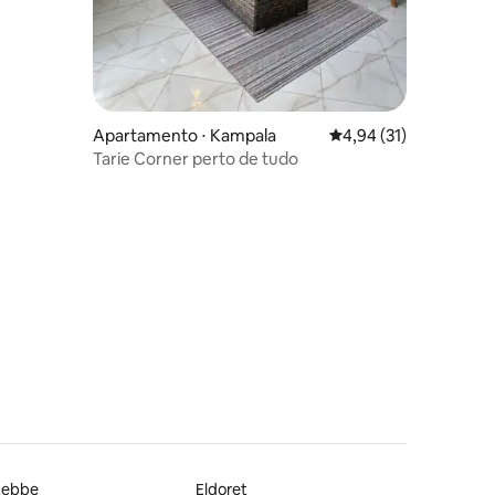
Apartamento ⋅ Kampala
4,94 de uma avaliação
4,94 (31)
Tarie Corner perto de tudo
tebbe
Eldoret