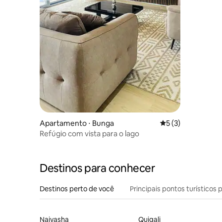
Apartamento ⋅ Bunga
5 de uma avaliação
5 (3)
Refúgio com vista para o lago
Destinos para conhecer
Destinos perto de você
Principais pontos turísticos 
Naivasha
Quigali