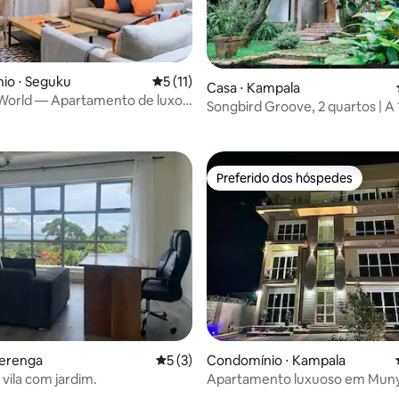
 média de 5, 5 avaliações
io ⋅ Seguku
5 de uma avaliação média de 5, 11 avalia
5 (11)
Casa ⋅ Kampala
 World — Apartamento de luxo
Songbird Groove, 2 quartos | A 
tos
minutos de Kla | Traslado do a
Preferido dos hóspedes
Preferido dos hóspedes
werenga
5 de uma avaliação média de 5, 3 avalia
5 (3)
Condomínio ⋅ Kampala
 vila com jardim.
Apartamento luxuoso em Mun
Kampala-Wi-Fi24/7