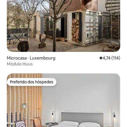
Microcasa ⋅ Luxembourg
4,74 de uma av
4,74 (114)
Módulo Huus
Preferido dos hóspedes
Preferido dos hóspedes