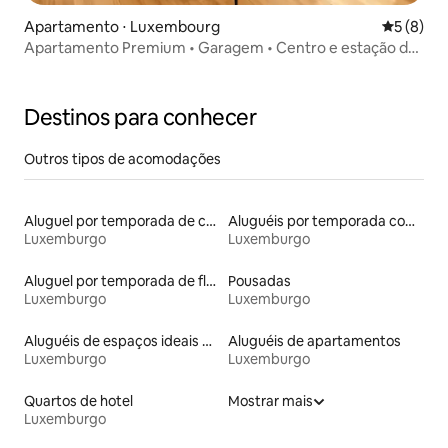
Apartamento ⋅ Luxembourg
5 de uma 
5 (8)
Apartamento Premium • Garagem • Centro e estação de
trem
Destinos para conhecer
Outros tipos de acomodações
Aluguel por temporada de casas de hóspedes
Aluguéis por temporada com sauna
Luxemburgo
Luxemburgo
Aluguel por temporada de flats
Pousadas
Luxemburgo
Luxemburgo
Aluguéis de espaços ideais para famílias
Aluguéis de apartamentos
Luxemburgo
Luxemburgo
Quartos de hotel
Mostrar mais
Luxemburgo