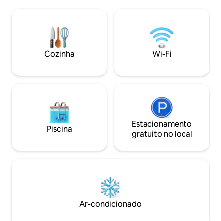
espaçoso combina luxo moderno com
de semana ou esta
os recursos práticos que facilitam as
Convenientemente
estadias mais longas: espaço de
15 minutos de car
trabalho, sala de ginástica privativa,
transporte públic
estacionamento seguro, Wi-Fi de alta
situado no coraçã
velocidade e um terraço ensolarado
Luxemburgo, esta
Cozinha
Wi-Fi
para relaxar após um dia produtivo
sua estadia fácil,
Estacionamento
Piscina
gratuito no local
Ar-condicionado