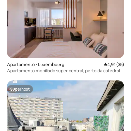
Apartamento ⋅ Luxembourg
4,91 de uma a
4,91 (35)
Apartamento mobiliado super central, perto da catedral
Superhost
Superhost