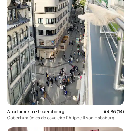
Apartamento ⋅ Luxembourg
4,86 de uma a
4,86 (14)
Cobertura única do cavaleiro Philippe II von Habsburg