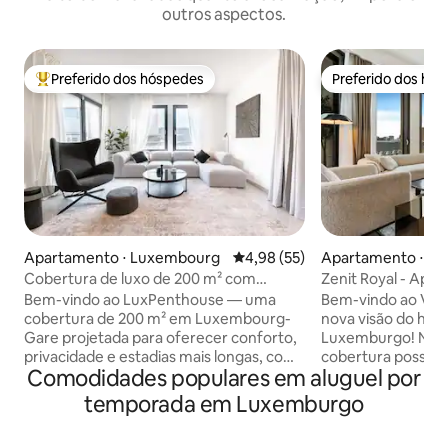
outros aspectos.
Preferido dos hóspedes
Preferido dos hó
Entre os melhores preferidos dos hóspedes
Preferido dos hó
Apartamento ⋅ Luxembourg
4,98 de uma avaliação média de
4,98 (55)
Apartamento ⋅ L
Cobertura de luxo de 200 m² com
Zenit Royal - Apa
terraço, academia e estacionamento
inteligente, vista 
Bem-vindo ao LuxPenthouse — uma
Bem-vindo ao Voy
concierge
cobertura de 200 m² em Luxembourg-
nova visão do hot
Gare projetada para oferecer conforto,
Luxemburgo! Nossa luxuosa suíte de
privacidade e estadias mais longas, com
cobertura possui
Comodidades populares em aluguel por
vistas deslumbrantes do horizonte. Ideal
size, janelas do c
para viajantes de negócios, colegas,
deslumbrantes da
temporada em Luxemburgo
profissionais em realocação ou dois
totalmente equipa
casais visitando Luxemburgo, este retiro
viagens de negóci