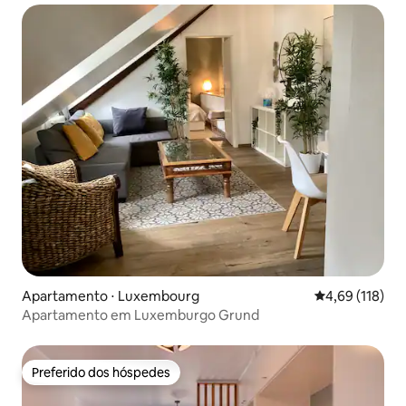
Apartamento ⋅ Luxembourg
4,69 de uma av
4,69 (118)
Apartamento em Luxemburgo Grund
Preferido dos hóspedes
Preferido dos hóspedes