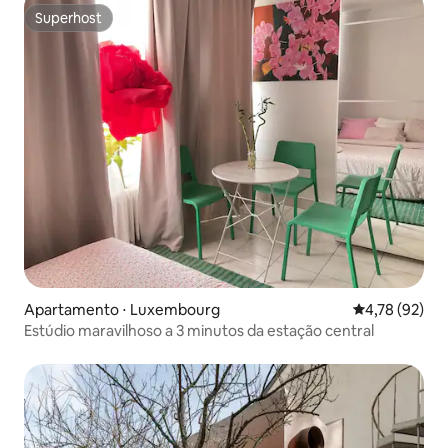
Superhost
Superhost
Apartamento ⋅ Luxembourg
4,78 de uma a
4,78 (92)
Estúdio maravilhoso a 3 minutos da estação central