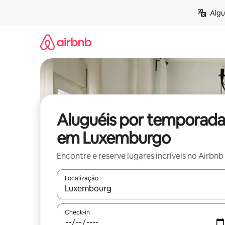
Pular
Algu
para
o
conteúdo
Aluguéis por temporada
em Luxemburgo
Encontre e reserve lugares incríveis no Airbnb
Localização
Quando os resultados estiverem disponíveis, expl
Check-in