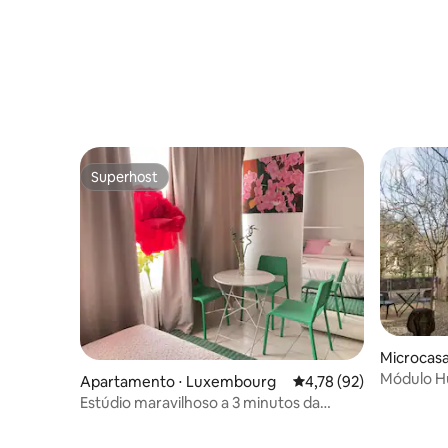
Superhost
Superhost
Microcas
Módulo H
Apartamento ⋅ Luxembourg
4,78 de uma avaliação 
4,78 (92)
Estúdio maravilhoso a 3 minutos da
estação central