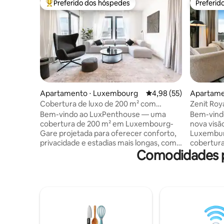
Preferido dos hóspedes
Preferid
Entre os melhores preferidos dos hóspedes
Preferid
Apartamento ⋅ Luxembourg
4,98 de uma avaliação 
4,98 (55)
Apartame
Cobertura de luxo de 200 m² com
Zenit Roy
terraço, academia e estacionamento
inteligent
Bem-vindo ao LuxPenthouse — uma
Bem-vind
concierg
cobertura de 200 m² em Luxembourg-
nova visã
Gare projetada para oferecer conforto,
Luxemburgo! Nossa luxuo
privacidade e estadias mais longas, com
cobertura
Comodidades p
vistas deslumbrantes do horizonte. Ideal
janelas d
para viajantes de negócios, colegas,
deslumbra
profissionais em realocação ou dois
totalment
casais visitando Luxemburgo, este retiro
viagens d
espaçoso combina luxo moderno com os
de semana
recursos práticos que facilitam as
Convenie
estadias mais longas: espaço de trabalho,
15 minuto
sala de ginástica privativa,
transport