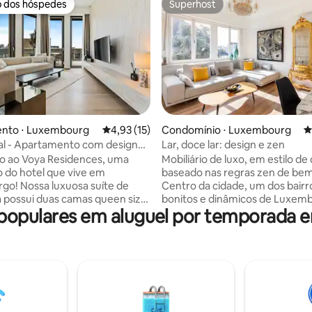
o dos hóspedes
Superhost
o dos hóspedes
Superhost
média de 5, 55 avaliações
nto ⋅ Luxembourg
4,93 de uma avaliação média de 5, 15 avalia
4,93 (15)
Condomínio ⋅ Luxembourg
4
al - Apartamento com design
Lar, doce lar: design e zen
e, vista para a cidade e
o ao Voya Residences, uma
Mobiliário de luxo, em estilo de
e
o do hotel que vive em
baseado nas regras zen de bem
sa suíte de
Centro da cidade, um dos bairr
 possui duas camas queen size,
bonitos e dinâmicos de Luxemb
opulares em aluguel por temporada
o chão ao teto com vistas
praça de Paris. O apartamento está
ntes da cidade e uma cozinha
equipado com todos os confort
e equipada - perfeita para
extras necessários para passar
e negócios, escapadelas de fim
momentos agradáveis. Desfrute dos
 ou estadias prolongadas.
serviços de transporte gratuito
ntemente localizado a apenas
visitar a cidade. A 1 minuto da 
s de carro (ou 25 minutos de
central e a 5 minutos a pé do c
e público) do aeroporto e
histórico. Se você está procurando