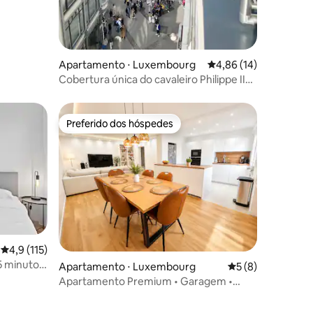
Apartamento ⋅ Luxembourg
4,86 de uma avaliação
4,86 (14)
Cobertura única do cavaleiro Philippe II
von Habsburg
Preferido dos hóspedes
Preferido dos hóspedes
ções
4,9 de uma avaliação média de 5, 115 avaliações
4,9 (115)
15 minutos
Apartamento ⋅ Luxembourg
5 de uma avaliaçã
5 (8)
Apartamento Premium • Garagem •
Centro e estação de trem