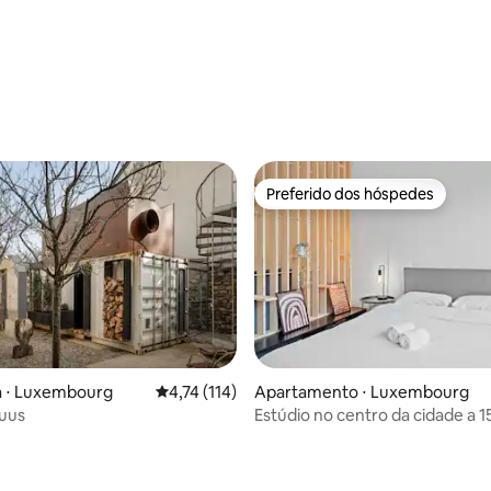
Preferido dos hóspedes
Preferido dos hóspedes
a ⋅ Luxembourg
4,74 de uma avaliação média de 5, 114 avalia
4,74 (114)
Apartamento ⋅ Luxembourg
uus
Estúdio no centro da cidade a 
média de 5, 92 avaliações
do aeroporto