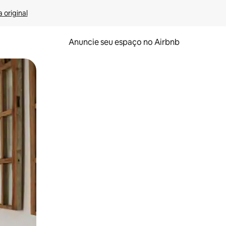
 original
Anuncie seu espaço no Airbnb
 deslizando o dedo na tela.