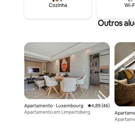
estacionamento seguro, Wi-Fi de alta
situado n
Cozinha
Wi-F
velocidade e um terraço ensolarado para
Luxemburg
relaxar após um dia produtivo
sua estadi
Outros al
Apartamento ⋅ Luxembourg
4,89 de uma avaliação 
4,89 (46)
Apartamento em Limpertsberg
Apartame
Apartame