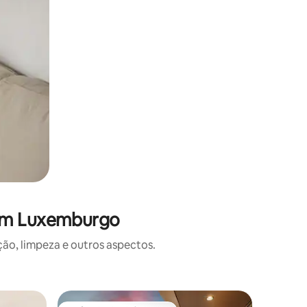
 em Luxemburgo
o, limpeza e outros aspectos.
Apartam