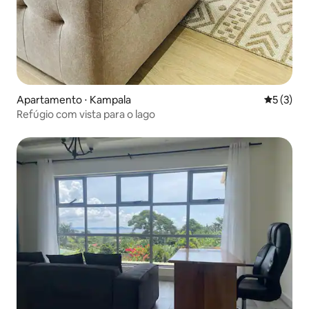
Apartamento ⋅ Kampala
5 de uma 
5 (3)
Refúgio com vista para o lago