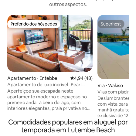
outros aspectos.
Preferido dos hóspedes
Superhost
Preferido dos hóspedes
Superhost
Apartamento ⋅ Entebbe
4,94 de uma avaliação média de
4,94 (48)
Apartamento de luxo incrível -Pearl
Vila ⋅ Wakiso
Marina - Entebbe
Aperfeiçoe sua escapada neste
Vilas com piscina d
apartamento moderno e espaçoso no
piscina privativa 
Deslumbrantes vil
primeiro andar à beira do lago, com
aeroporto
com vista para o l
interiores elegantes, praia privativa no
manhã gratuito, pi
Lago Victoria e acesso a uma piscina no
exclusiva de 12 x 6
prestigiado e seguro condomínio
Comodidades populares em aluguel por
equipada com bist
fechado Pearl Marina Estate. Totalmente
turco, ar-condicio
temporada em Lutembe Beach
mobiliado, equipado para conforto e
digital de tela plan