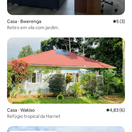
Casa ⋅ Bwerenga
5 de uma 
5 (3)
Retiro em vila com jardim.
Casa ⋅ Wakiso
4,83 de uma 
4,83 (6)
Refúgio tropical da Harriet