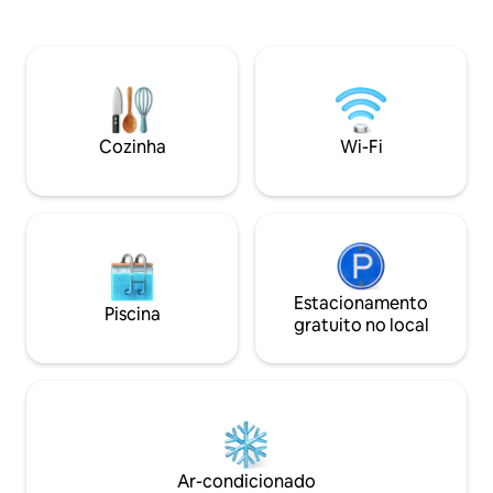
estadias longas. Aproveite o check-in
varandas de vidro
autônomo, Wi‑Fi 5G gratuito, energia de
para o lago, segur
reserva, segurança fechada 24 horas
concierge, traslad
por dia, 7 dias por semana, e
o aeroporto, para 
estacionamento gratuito. Ideal para
família, luas de me
famílias, casais, viajantes de luxo e
ou antes e depois 
pessoas que trabalham remotamente
negócios, Entebbe
Cozinha
Wi-Fi
em busca de um refúgio sereno.
Munyunyo. Hósped
Localizado a 20 minutos do Aeroporto
classe executiva.
de Entebbe, a 40 minutos de Kampala.
Estacionamento
Piscina
gratuito no local
Ar-condicionado