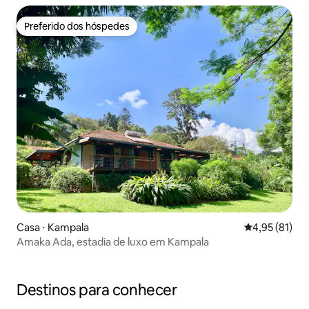
Preferido dos hóspedes
Preferido dos hóspedes
Casa ⋅ Kampala
4,95 de uma a
4,95 (81)
Amaka Ada, estadia de luxo em Kampala
Destinos para conhecer