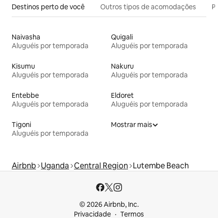
Destinos perto de você
Outros tipos de acomodações
Pr
Naivasha
Quigali
Aluguéis por temporada
Aluguéis por temporada
Kisumu
Nakuru
Aluguéis por temporada
Aluguéis por temporada
Entebbe
Eldoret
Aluguéis por temporada
Aluguéis por temporada
Tigoni
Mostrar mais
Aluguéis por temporada
Airbnb
Uganda
Central Region
Lutembe Beach
© 2026 Airbnb, Inc.
Privacidade
Termos