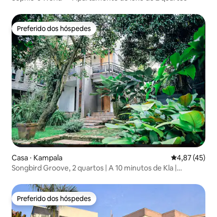
Preferido dos hóspedes
Preferido dos hóspedes
Casa ⋅ Kampala
4,87 de uma a
4,87 (45)
Songbird Groove, 2 quartos | A 10 minutos de Kla |
Traslado do aeroporto
Preferido dos hóspedes
Preferido dos hóspedes