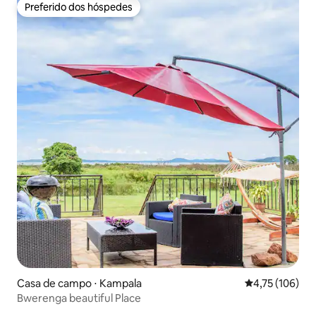
Preferido dos hóspedes
Preferido dos hóspedes
Casa de campo ⋅ Kampala
4,75 de uma av
4,75 (106)
Bwerenga beautiful Place