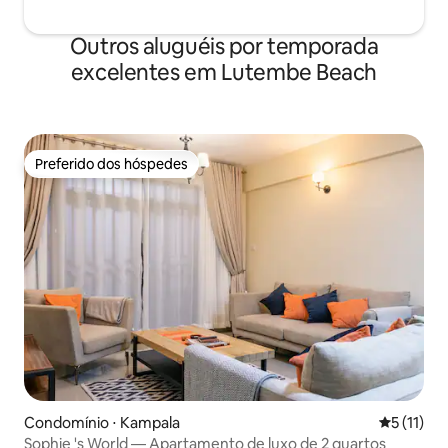
Outros aluguéis por temporada
excelentes em Lutembe Beach
Preferido dos hóspedes
Preferido dos hóspedes
Condomínio ⋅ Kampala
5 de uma a
5 (11)
Sophie 's World — Apartamento de luxo de 2 quartos