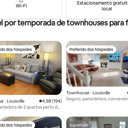
Estacionamento gratuit
jantar com mesa e seis cadeira
Wi-Fi
local
uma grande porta deslizante n
que se abre para o deck.
l por temporada de townhouses para f
rido dos hóspedes
Preferido dos hóspedes
 melhores preferidos dos hóspedes
Preferido dos hóspedes
Townhouse ⋅ Louisville
média de 5, 25 avaliações
Seguro, panorâmico, convenie
 ⋅ Louisville
4,98 de uma avaliação média de 5, 194 avalia
4,98 (194)
Fazendo fronteira com um Par
ntadora de 2 quartos perto de
Estadual!
Park & Gardens — UL,
rido dos hóspedes
Superhost
 melhores preferidos dos hóspedes
Superhost