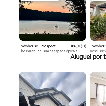
Townhouse ⋅ Prospect
4,91 de uma avaliação
4,91 (11)
Townhouse
The Barge Inn: sua escapada épica à
Rose Bric
Aluguel por
beira-mar!
pedestres 