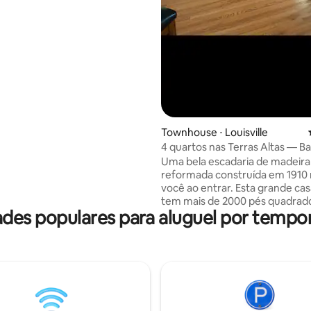
 cheio de muitos restaurantes e
 deliciosos. ~10 minutos de
 Louisville, KY, ~15 minutos para
Beisebol e Yum Stadium.
Townhouse ⋅ Louisville
4 quartos nas Terras Altas — 
Road
Uma bela escadaria de madeira 
reformada construída em 1910
você ao entrar. Esta grande ca
tem mais de 2000 pés quadrados. V
dades populares para aluguel por temp
tem acesso ao 2º e 3º andar. Ex
quartos com camas queen size.
banheiros com 2 chuveiros gra
banheira e 2 toucadores duplos
andar completamente refeito p
casal romântico. Cozinha grande com
bancadas de granito e bar. Tod
eletrodomésticos atualizados e