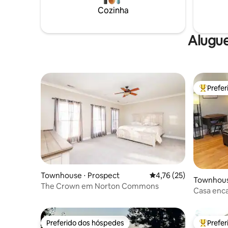
Cozinha
Alugue
Prefe
Entre os
Townhouse ⋅ Prospect
4,76 de uma avaliação 
4,76 (25)
Townhouse
The Crown em Norton Commons
Casa enca
Emerson 
Preferido dos hóspedes
Prefe
Preferido dos hóspedes
Entre os