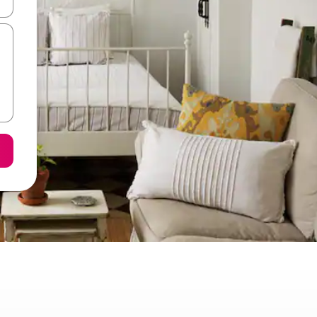
ore-os usando as seta para cima e para baixo do teclado ou tocando e