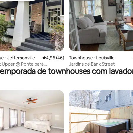
 média de 5, 11 avaliações
 ⋅ Jeffersonville
4,96 de uma avaliação média de 5, 46 avalia
4,96 (46)
Townhouse ⋅ Louisville
k Upper @ Ponte para
Jardins de Bank Street
 temporada de townhouses com lavador
até Louisville