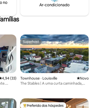
o no
s. Tem
Ar-condicionado
a cozinha
amílias
Superhost
Superhost
4,94 de uma avaliação média de 5, 33 avaliações
4,94 (33)
Townhouse ⋅ Louisville
Novo lugar para fi
Novo
nte.
The Stables | A uma curta caminhada,
ções
que
minigolfe, fogueiras, jogos
Preferido dos hóspedes
Entre os melhores preferidos dos hóspedes