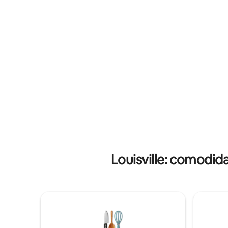
piscina de tamanho olímpico com um
principal
solo para respingos (pequena taxa de
boutiques
entrada para piscina e solo para
carro para
respingos.)
Futebol, 
Louisville: comodi