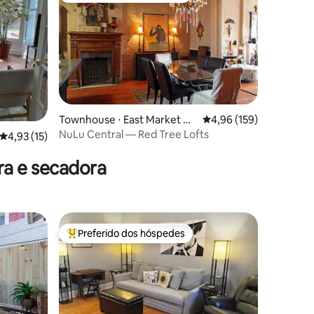
Townhouse ⋅ East Market Di
4,96 de uma avaliação 
4,96 (159)
strict
NuLu Central — Red Tree Lofts
ções
4,93 de uma avaliação média de 5, 15 avaliações
4,93 (15)
a e secadora
Preferido dos hóspedes
Entre os melhores preferidos dos hóspedes