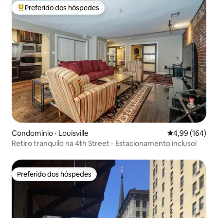
Preferido dos hóspedes
Entre os melhores preferidos dos hóspedes
Condomínio ⋅ Louisville
4,99 de uma av
4,99 (164)
Retiro tranquilo na 4th Street - Estacionamento incluso!
Preferido dos hóspedes
Preferido dos hóspedes