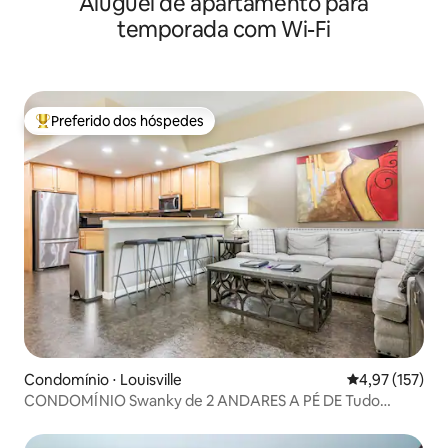
Aluguel de apartamento para
temporada com Wi-Fi
Preferido dos hóspedes
Entre os melhores preferidos dos hóspedes
Condomínio ⋅ Louisville
4,97 de uma av
4,97 (157)
CONDOMÍNIO Swanky de 2 ANDARES A PÉ DE Tudo
Highlands!