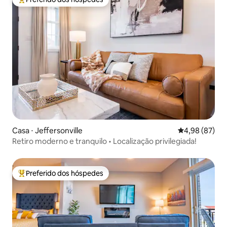
Entre os melhores preferidos dos hóspedes
Casa ⋅ Jeffersonville
4,98 de uma a
4,98 (87)
Retiro moderno e tranquilo • Localização privilegiada!
Preferido dos hóspedes
Entre os melhores preferidos dos hóspedes