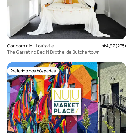
Condomínio ⋅ Louisville
4,97 de uma av
4,97 (275)
The Garret no Bed N Brothel de Butchertown
Preferido dos hóspedes
Preferido dos hóspedes