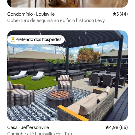
Condomínio ⋅ Louisville
5 de uma a
5 (44)
Cobertura de esquina no edifício histórico Levy
Preferido dos hóspedes
Entre os melhores preferidos dos hóspedes
Casa ⋅ Jeffersonville
4,98 de uma av
4,98 (66)
Caminhe até Louisville/Hot Tub