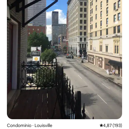
Condomínio ⋅ Louisville
4,87 de uma av
4,87 (193)