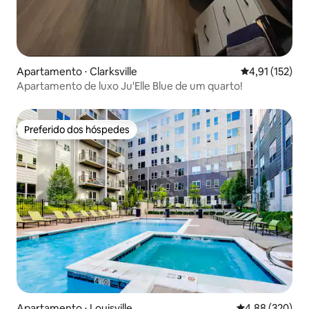
Apartamento ⋅ Clarksville
4,91 de uma av
4,91 (152)
Apartamento de luxo Ju'Elle Blue de um quarto!
Preferido dos hóspedes
Preferido dos hóspedes
Apartamento ⋅ Louisville
4,88 de uma ava
4,88 (320)