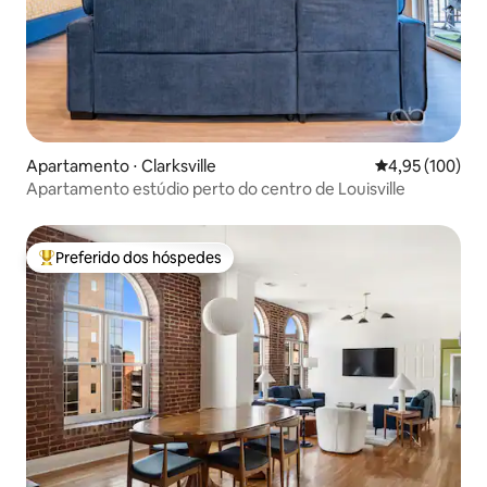
Apartamento ⋅ Clarksville
4,95 de uma av
4,95 (100)
Apartamento estúdio perto do centro de Louisville
Preferido dos hóspedes
Entre os melhores preferidos dos hóspedes