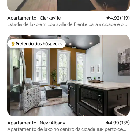
Apartamento ⋅ Clarksville
4,92 de uma av
4,92 (119)
Estadia de luxo em Louisville de frente para a cidade e o
rio
Preferido dos hóspedes
Entre os melhores preferidos dos hóspedes
Apartamento ⋅ New Albany
4,99 de uma av
4,99 (135)
Apartamento de luxo no centro da cidade 1BR perto de
Louisville KY