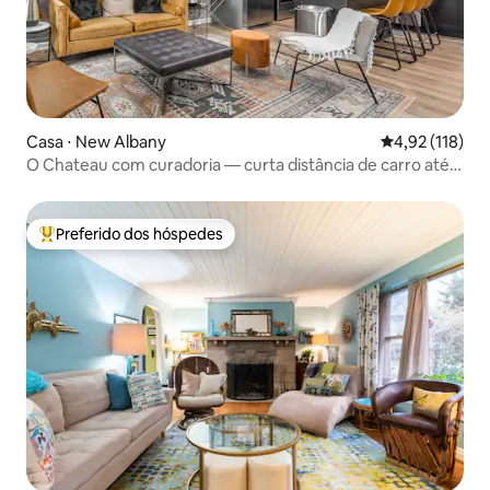
Casa ⋅ New Albany
4,92 de uma av
4,92 (118)
O Chateau com curadoria — curta distância de carro até
Louisville
Preferido dos hóspedes
Entre os melhores preferidos dos hóspedes