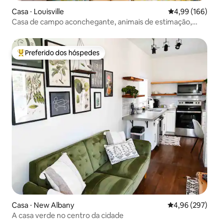
Casa ⋅ Louisville
4,99 de uma av
4,99 (166)
Casa de campo aconchegante, animais de estimação,
privativa, conveniente, estacionamento
Preferido dos hóspedes
Entre os melhores preferidos dos hóspedes
Casa ⋅ New Albany
4,96 de uma ava
4,96 (297)
A casa verde no centro da cidade