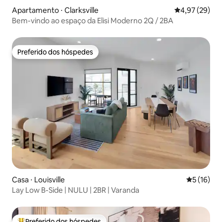
Apartamento ⋅ Clarksville
4,97 de uma a
4,97 (29)
Bem-vindo ao espaço da Elisi Moderno 2Q / 2BA
Preferido dos hóspedes
Preferido dos hóspedes
Casa ⋅ Louisville
5 de uma a
5 (16)
Lay Low B-Side | NULU | 2BR | Varanda
Preferido dos hóspedes