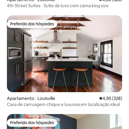
4th Street Suites - Suíte de luxo com cama king size
Preferido dos hóspedes
Preferido dos hóspedes
Apartamento ⋅ Louisville
4,95 de uma av
4,95 (328)
Casa de carruagem chique e luxuosa em localização ideal
Preferido dos hóspedes
Preferido dos hóspedes