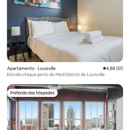
Apartamento ⋅ Louisville
4,88 de uma a
4,88 (51)
Estúdio chique perto do Med District de Louisville
Preferido dos hóspedes
Preferido dos hóspedes