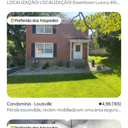
LOCALIZAÇÃO! LOCALIZAÇÃO! Downtown Luxury 4th
St AO VIVO!
Preferido dos hóspedes
Entre os melhores preferidos dos hóspedes
Condomínio ⋅ Louisville
4,96 de uma av
4,96 (165)
Pérola escondida, recém-mobiliada em uma área segura e
ótima
Preferido dos hóspedes