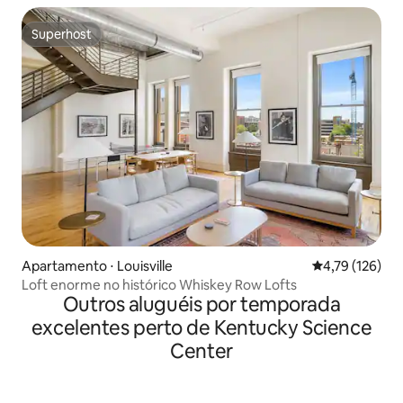
Superhost
Superhost
Apartamento ⋅ Louisville
4,79 de uma av
4,79 (126)
Loft enorme no histórico Whiskey Row Lofts
Outros aluguéis por temporada
excelentes perto de Kentucky Science
Center