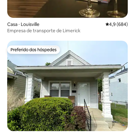
Casa ⋅ Louisville
4,9 de uma ava
4,9 (684)
Empresa de transporte de Limerick
Preferido dos hóspedes
Preferido dos hóspedes