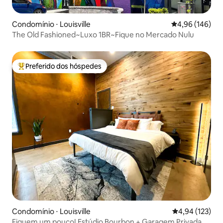
Condomínio ⋅ Louisville
4,96 de uma av
4,96 (146)
The Old Fashioned~Luxo 1BR~Fique no Mercado Nulu
Preferido dos hóspedes
Entre os melhores preferidos dos hóspedes
Condomínio ⋅ Louisville
4,94 de uma av
4,94 (123)
Fiquem um pouco! Estúdio Bourbon + Garagem Privada