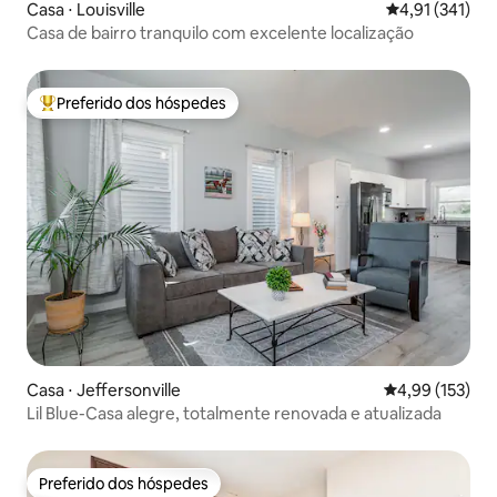
Casa ⋅ Louisville
4,91 de uma av
4,91 (341)
Casa de bairro tranquilo com excelente localização
Preferido dos hóspedes
Entre os melhores preferidos dos hóspedes
Casa ⋅ Jeffersonville
4,99 de uma av
4,99 (153)
Lil Blue-Casa alegre, totalmente renovada e atualizada
Preferido dos hóspedes
Preferido dos hóspedes