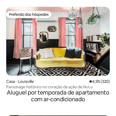
Preferido dos hóspedes
Preferido dos hóspedes
Casa ⋅ Louisville
4,95 de uma av
4,95 (320)
Parsonage histórico no coração da ação de NuLu
Aluguel por temporada de apartamento
com ar-condicionado