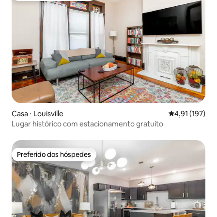
Casa ⋅ Louisville
4,91 de uma av
4,91 (197)
Lugar histórico com estacionamento gratuito
Preferido dos hóspedes
Preferido dos hóspedes