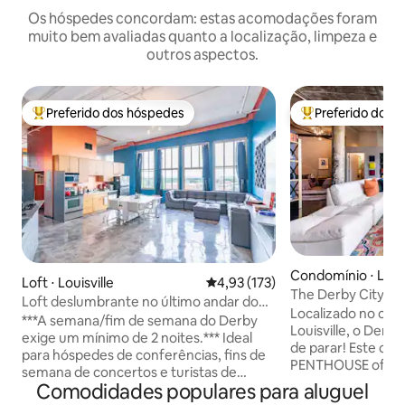
Os hóspedes concordam: estas acomodações foram
muito bem avaliadas quanto a localização, limpeza e
outros aspectos.
Preferido dos hóspedes
Preferido dos 
Entre os melhores preferidos dos hóspedes
Entre os melhore
Condomínio ⋅ Louis
Loft ⋅ Louisville
4,93 de uma avaliação média de 
4,93 (173)
The Derby City Lof
Loft deslumbrante no último andar do
a área dos museu
Localizado no cent
centro da cidade com vista
***A semana/fim de semana do Derby
Louisville, o Derb
exige um mínimo de 2 noites.*** Ideal
de parar! Este co
para hóspedes de conferências, fins de
PENTHOUSE oferec
semana de concertos e turistas de
deslumbrantes e vi
Comodidades populares para aluguel
bourbon. Desfrute de vistas incríveis
A planta aberta p