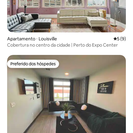
Apartamento ⋅ Louisville
5 de uma 
5 (9)
Cobertura no centro da cidade | Perto do Expo Center
Preferido dos hóspedes
Preferido dos hóspedes