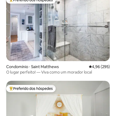
Entre os melhores preferidos dos hóspedes
Condomínio ⋅ Saint Matthews
4,96 de uma ava
4,96 (295)
O lugar perfeito! — Viva como um morador local
Preferido dos hóspedes
Entre os melhores preferidos dos hóspedes