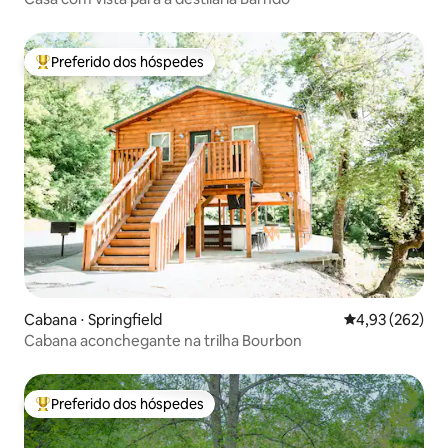
Preferido dos hóspedes
Entre os melhores preferidos dos hóspedes
Cabana ⋅ Springfield
4,93 de uma av
4,93 (262)
Cabana aconchegante na trilha Bourbon
Preferido dos hóspedes
Entre os melhores preferidos dos hóspedes