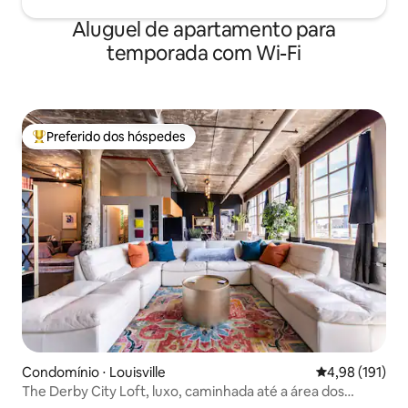
Aluguel de apartamento para
temporada com Wi-Fi
Preferido dos hóspedes
Entre os melhores preferidos dos hóspedes
Condomínio ⋅ Louisville
4,98 de uma av
4,98 (191)
The Derby City Loft, luxo, caminhada até a área dos