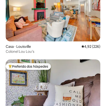
Casa ⋅ Louisville
4,92 de uma av
4,92 (226)
Colonel Lou Lou's
Preferido dos hóspedes
Entre os melhores preferidos dos hóspedes