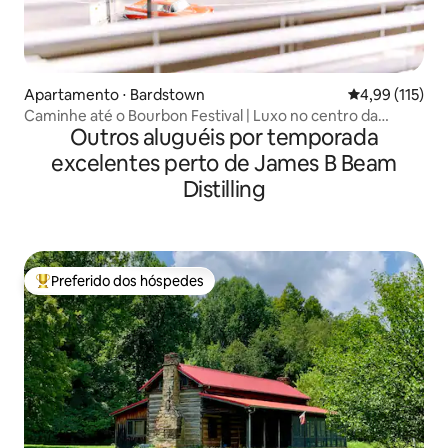
Apartamento ⋅ Bardstown
4,99 de uma av
4,99 (115)
Caminhe até o Bourbon Festival | Luxo no centro da
Outros aluguéis por temporada
cidade
excelentes perto de James B Beam
Distilling
Preferido dos hóspedes
Entre os melhores preferidos dos hóspedes