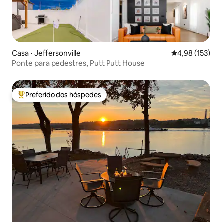
Casa ⋅ Jeffersonville
4,98 de uma av
4,98 (153)
Ponte para pedestres, Putt Putt House
Preferido dos hóspedes
Entre os melhores preferidos dos hóspedes