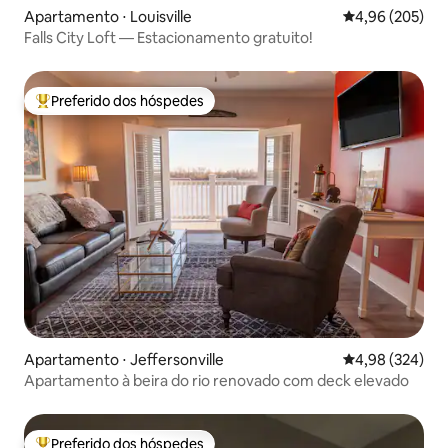
Apartamento ⋅ Louisville
4,96 de uma ava
4,96 (205)
Falls City Loft — Estacionamento gratuito!
Preferido dos hóspedes
Entre os melhores preferidos dos hóspedes
Apartamento ⋅ Jeffersonville
4,98 de uma ava
4,98 (324)
Apartamento à beira do rio renovado com deck elevado
Preferido dos hóspedes