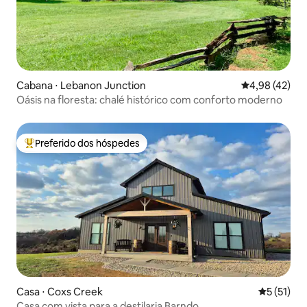
Cabana ⋅ Lebanon Junction
4,98 de uma a
4,98 (42)
Oásis na floresta: chalé histórico com conforto moderno
Preferido dos hóspedes
Entre os melhores preferidos dos hóspedes
Casa ⋅ Coxs Creek
5 de uma a
5 (51)
Casa com vista para a destilaria Barndo