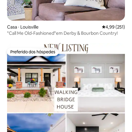
Casa ⋅ Louisville
4,99 de uma av
4,99 (251)
"Call Me Old-Fashioned"em Derby & Bourbon Country!
Preferido dos hóspedes
Preferido dos hóspedes