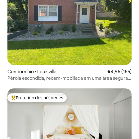
Condomínio ⋅ Louisville
4,96 de uma av
4,96 (165)
Pérola escondida, recém-mobiliada em uma área segura e
ótima
Preferido dos hóspedes
Entre os melhores preferidos dos hóspedes