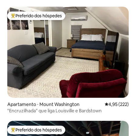
Preferido dos hóspedes
Entre os melhores preferidos dos hóspedes
Apartamento ⋅ Mount Washington
4,95 de uma av
4,95 (222)
"Encruzilhada" que liga Louisville e Bardstown
Preferido dos hóspedes
Entre os melhores preferidos dos hóspedes