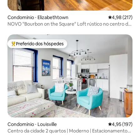
Condomínio ⋅ Elizabethtown
4,98 de uma av
4,98 (217)
NOVO "Bourbon on the Square" Loft rústico no centro da
cidade
Preferido dos hóspedes
Entre os melhores preferidos dos hóspedes
Condomínio ⋅ Louisville
4,95 de uma av
4,95 (197)
Centro da cidade 2 quartos | Moderno | Estacionamento
gratuito | Safe7