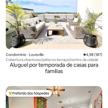
Condomínio ⋅ Louisville
4,98 de uma av
4,98 (187)
Cobertura charmoso/pátio no terraço/centro da cidade
Aluguel por temporada de casas para
famílias
Preferido dos hóspedes
Entre os melhores preferidos dos hóspedes