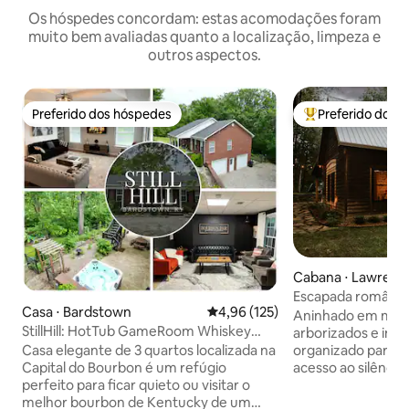
Os hóspedes concordam: estas acomodações foram
muito bem avaliadas quanto a localização, limpeza e
outros aspectos.
Preferido dos hóspedes
Preferido dos 
Preferido dos hóspedes
Entre os melhore
Cabana ⋅ Lawrenc
Escapada românti
Casa ⋅ Bardstown
4,96 de uma avaliação média de 
4,96 (125)
aconchegante com 
Aninhado em mais 
StillHill: HotTub GameRoom Whiskey
banheira de hidr
arborizados e int
Lounge Acreage
Casa elegante de 3 quartos localizada na
organizado para s
Capital do Bourbon é um refúgio
acesso ao silêncio
perfeito para ficar quieto ou visitar o
natureza, apoie s
melhor bourbon de Kentucky de um
aproveite seu fluxo