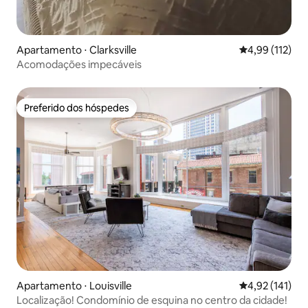
Apartamento ⋅ Clarksville
4,99 de uma av
4,99 (112)
Acomodações impecáveis
Preferido dos hóspedes
Preferido dos hóspedes
Apartamento ⋅ Louisville
4,92 de uma av
4,92 (141)
Localização! Condomínio de esquina no centro da cidade!