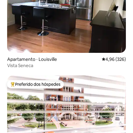
Apartamento ⋅ Louisville
4,96 de uma ava
4,96 (326)
Vista Seneca
Preferido dos hóspedes
Entre os melhores preferidos dos hóspedes