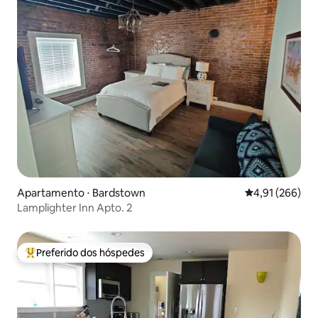
Apartamento ⋅ Bardstown
4,91 de uma av
4,91 (266)
Lamplighter Inn Apto. 2
Preferido dos hóspedes
Entre os melhores preferidos dos hóspedes