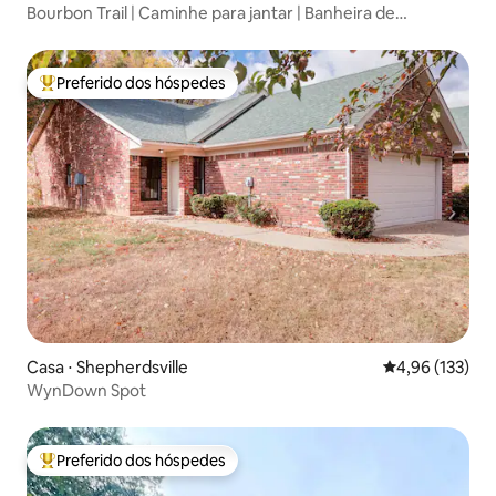
Bourbon Trail | Caminhe para jantar | Banheira de
hidromassagem * Fogueira
Preferido dos hóspedes
Entre os melhores preferidos dos hóspedes
Casa ⋅ Shepherdsville
4,96 de uma av
4,96 (133)
WynDown Spot
Preferido dos hóspedes
Entre os melhores preferidos dos hóspedes