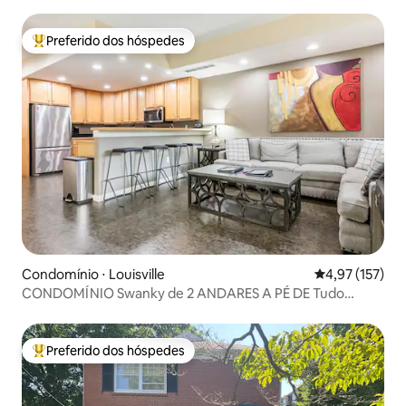
museus
Preferido dos hóspedes
Entre os melhores preferidos dos hóspedes
Condomínio ⋅ Louisville
4,97 de uma av
4,97 (157)
CONDOMÍNIO Swanky de 2 ANDARES A PÉ DE Tudo
Highlands!
Preferido dos hóspedes
Entre os melhores preferidos dos hóspedes