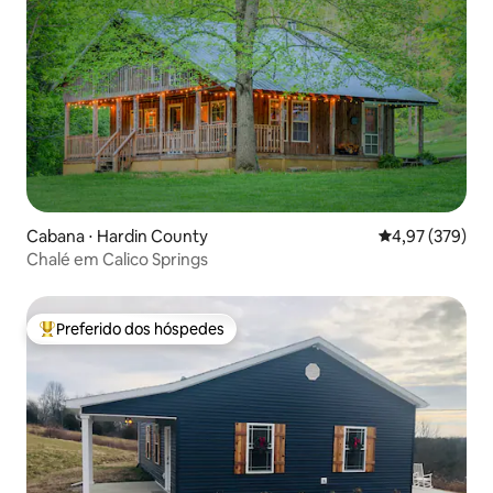
Cabana ⋅ Hardin County
4,97 de uma av
4,97 (379)
Chalé em Calico Springs
Preferido dos hóspedes
Entre os melhores preferidos dos hóspedes