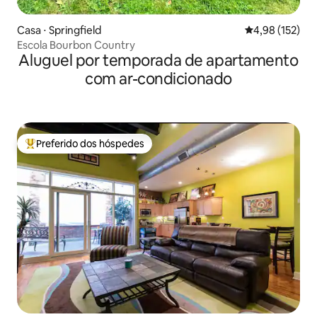
Casa ⋅ Springfield
4,98 de uma av
4,98 (152)
Escola Bourbon Country
Aluguel por temporada de apartamento
com ar-condicionado
Preferido dos hóspedes
Entre os melhores preferidos dos hóspedes