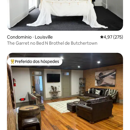
Condomínio ⋅ Louisville
4,97 de uma av
4,97 (275)
The Garret no Bed N Brothel de Butchertown
Preferido dos hóspedes
Entre os melhores preferidos dos hóspedes