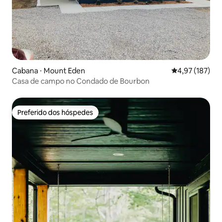
Cabana ⋅ Mount Eden
4,97 de uma av
4,97 (187)
Casa de campo no Condado de Bourbon
Preferido dos hóspedes
Preferido dos hóspedes