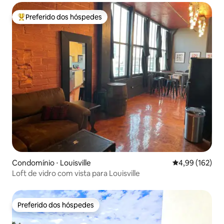
Preferido dos hóspedes
Entre os melhores preferidos dos hóspedes
Condomínio ⋅ Louisville
4,99 de uma av
4,99 (162)
Loft de vidro com vista para Louisville
Preferido dos hóspedes
Preferido dos hóspedes