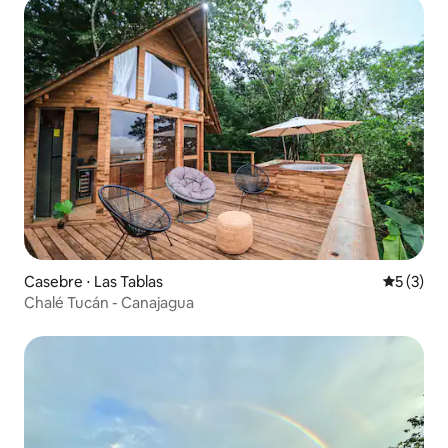
Casebre ⋅ Las Tablas
5 de uma 
5 (3)
Chalé Tucán - Canajagua