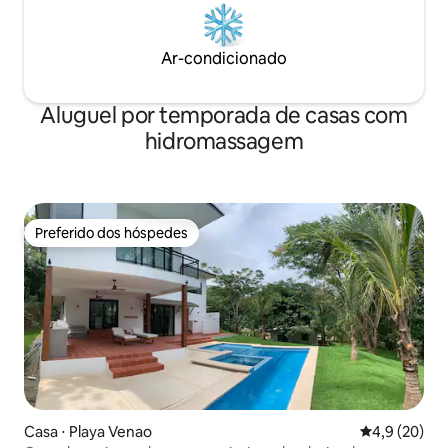
Ar-condicionado
Aluguel por temporada de casas com
hidromassagem
Preferido dos hóspedes
Preferido dos hóspedes
Casa ⋅ Playa Venao
4,9 de uma a
4,9 (20)