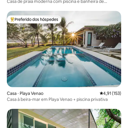
Casa de praia moderna com piscina e banheira de
hidromassagem
Preferido dos hóspedes
Entre os melhores preferidos dos hóspedes
Casa ⋅ Playa Venao
4,91 de uma av
4,91 (153)
Casa à beira-mar em Playa Venao + piscina privativa