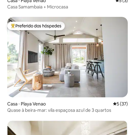
Casa ⋅ Playa Venao
5 de uma 
5 (3)
Casa Samambaia + Microcasa
Preferido dos hóspedes
Entre os melhores preferidos dos hóspedes
Casa ⋅ Playa Venao
5 de uma a
5 (37)
Quase à beira-mar: vila espaçosa azul de 3 quartos