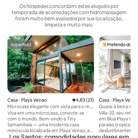
Os hóspedes concordam: estes aluguéis por
temporada de acomodações com hidromassagem
foram muito bem avaliados por sua localização,
limpeza e muito mais.
Superhost
Preferido dos 
Superhost
Entre os melhore
Casa ⋅ Playa Venao
4,83 de uma avaliação média de
4,83 (23)
Casa ⋅ Playa Vena
Microcasa elegante com vista para o mar
Quase à beira-mar:
e banheira
3 quartos
Viva em uma microcasa, conecte-se
Villa-33, seu reti
com o mundo. Bem-vindo à Tiny
em Blue Playa Ve
Samambaia — uma moderna casa
paraíso tropical de
minúscula localizada em Playa Venao, a
deslumbrantes. 
Los Santos: comodidades populares em
apenas 5 minutos da praia. Desfrute de
aventuras sem fim