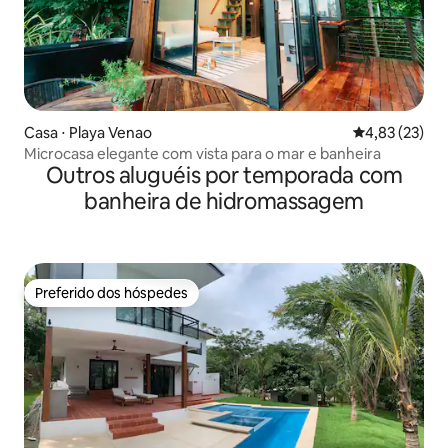
Casa ⋅ Playa Venao
4,83 de uma a
4,83 (23)
Microcasa elegante com vista para o mar e banheira
Outros aluguéis por temporada com
banheira de hidromassagem
Preferido dos hóspedes
Preferido dos hóspedes