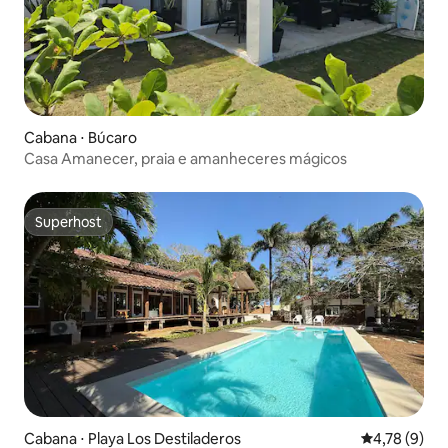
Cabana ⋅ Búcaro
Casa Amanecer, praia e amanheceres mágicos
Superhost
Superhost
Cabana ⋅ Playa Los Destiladeros
4,78 de uma 
4,78 (9)