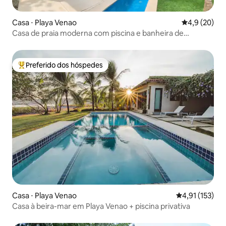
Casa ⋅ Playa Venao
4,9 de uma a
4,9 (20)
Casa de praia moderna com piscina e banheira de
hidromassagem
Preferido dos hóspedes
Entre os melhores preferidos dos hóspedes
Casa ⋅ Playa Venao
4,91 de uma av
4,91 (153)
Casa à beira-mar em Playa Venao + piscina privativa