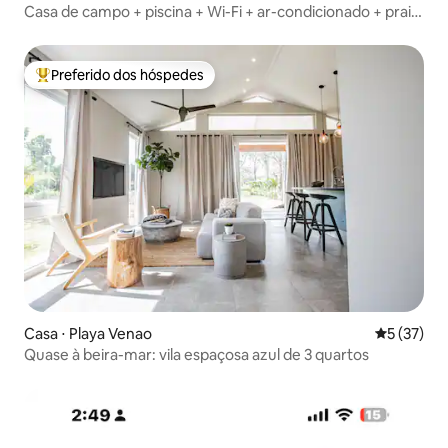
Casa de campo + piscina + Wi-Fi + ar-condicionado + praia
@Playalosdestiladeros
Preferido dos hóspedes
Entre os melhores preferidos dos hóspedes
Casa ⋅ Playa Venao
5 de uma a
5 (37)
Quase à beira-mar: vila espaçosa azul de 3 quartos