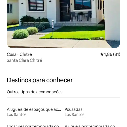
Casa ⋅ Chitre
4,86 de uma a
4,86 (81)
Santa Clara Chitré
Destinos para conhecer
Outros tipos de acomodações
Aluguéis de espaços que aceitam animais de estimação
Pousadas
Los Santos
Los Santos
Locações por temporada com piscina
Aluguéis por temporada com acesso à praia