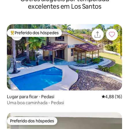
excelentes em Los Santos
Preferido dos hóspedes
Entre os melhores preferidos dos hóspedes
Lugar para ficar ⋅ Pedasi
4,88 de uma a
4,88 (16)
Uma boa caminhada - Pedasi
Preferido dos hóspedes
Preferido dos hóspedes