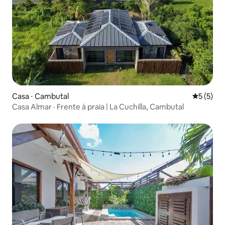
Casa ⋅ Cambutal
5 de uma 
5 (5)
Casa Almar · Frente à praia | La Cuchilla, Cambutal