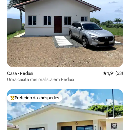
Casa ⋅ Pedasi
4,91 de uma a
4,91 (33)
Uma casita minimalista em Pedasi
Preferido dos hóspedes
Entre os melhores preferidos dos hóspedes