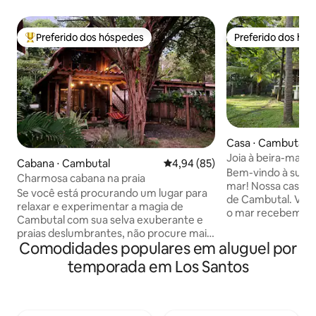
Preferido dos hóspedes
Preferido dos hó
Entre os melhores preferidos dos hóspedes
Preferido dos hó
Casa ⋅ Cambutal
Joia à beira-mar c
Cabana ⋅ Cambutal
4,94 de uma avaliação média de
4,94 (85)
acesso ao surfe pr
Bem-vindo à sua fa
Charmosa cabana na praia
mar! Nossa casa fi
Se você está procurando um lugar para
de Cambutal. Vist
relaxar e experimentar a magia de
o mar recebem voc
Cambutal com sua selva exuberante e
enquanto o ritmo 
praias deslumbrantes, não procure mais.
trilha sonora perfe
Comodidades populares em aluguel por
Situada entre as árvores e com vista
Equipamos a casa c
para uma das melhores baías de
temporada em Los Santos
uma grande mesa 
natação, esta cabana rústica de madeira
funciona como um
tem tudo o que você precisa para tornar
ideal, tornando es
sua estadia inesquecível. Acorde com os
para turistas e tr
sons do oceano à sua porta, passe seus