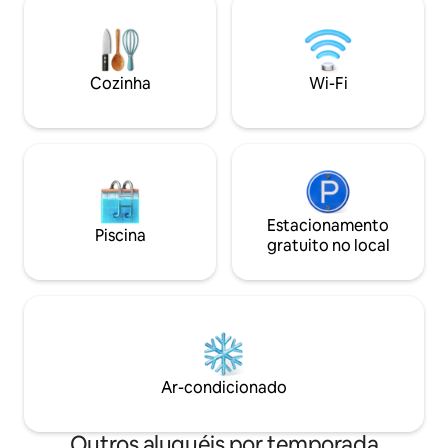
casa parece uma v
dias nadando no oceano quente ou
confortável, limpa
experimente outras atividades
memórias de praia
emocionantes, como passeios a cavalo,
caminhadas, ioga, surfe, mergulho e
Cozinha
Wi-Fi
snorkel.
Estacionamento
Piscina
gratuito no local
Ar-condicionado
Outros aluguéis por temporada