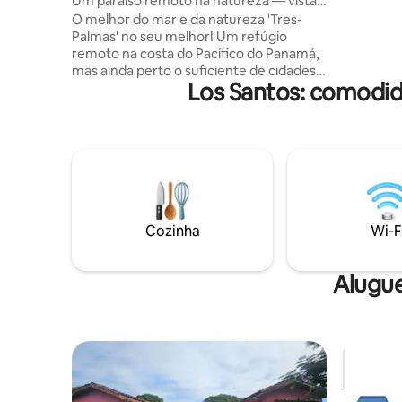
Um paraíso remoto na natureza — vista
cozinha, 
para o mar
O melhor do mar e da natureza 'Tres-
acesso a 
Palmas' no seu melhor! Um refúgio
totalment
remoto na costa do Pacífico do Panamá,
compartil
mas ainda perto o suficiente de cidades
Los Santos: comodid
próximas e entretenimento, Tres Palmas
é o lugar perfeito para umas férias
revigorantes. É mais do que apenas um
lugar para ficar, oferecemos aos nossos
hóspedes atenção personalizada através
de instalações e serviços totalmente
equipados para o seu conforto e bem-
estar. Gostamos de conhecer nossos
hóspedes, compartilhar histórias de vida
Cozinha
Wi-F
e cumprimentá-lo com um sorriso
autêntico para uma estadia inesquecível.
Alugue