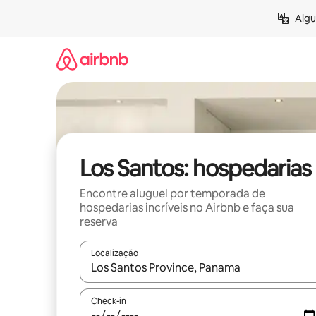
Pular
Algu
para
o
conteúdo
Los Santos: hospedarias
Encontre aluguel por temporada de
hospedarias incríveis no Airbnb e faça sua
reserva
Localização
Quando os resultados estiverem disponíveis, expl
Check-in