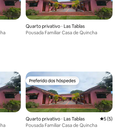
Quarto privativo ⋅ Las Tablas
cha
Pousada Familiar Casa de Quincha
Preferido dos hóspedes
Preferido dos hóspedes
Quarto privativo ⋅ Las Tablas
5 de uma avaliaçã
5 (5)
cha
Pousada Familiar Casa de Quincha