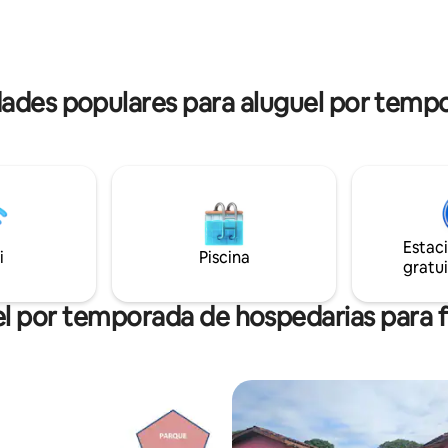
não se preocupe! Você terá
noite. Perfeito para estadias mais longas,
uma cozinha comunitária
trabalho remoto ou para quem
e equipada nas proximidades,
estilo de vida mais tranquilo e
hada entre 2-3 pessoas.
à natureza.
ades populares para aluguel por temp
Estac
i
Piscina
gratui
l por temporada de hospedarias para f