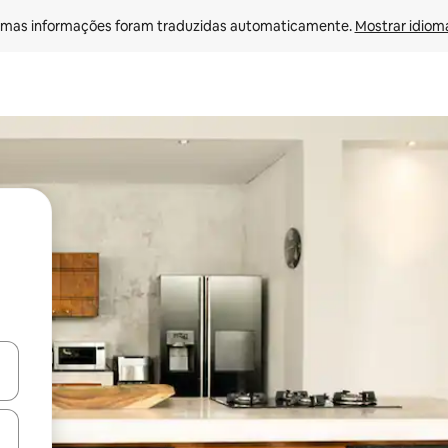
mas informações foram traduzidas automaticamente. 
Mostrar idioma
ore-os usando as seta para cima e para baixo do teclado ou tocando e