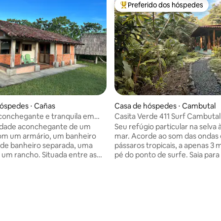
Preferido dos hóspedes
Entre os melhores preferidos d
óspedes ⋅ Cañas
Casa de hóspedes ⋅ Cambutal
conchegante e tranquila em
Casita Verde 411 Surf Cambutal
idade aconchegante de um
Seu refúgio particular na selva 
om um armário, um banheiro
mar. Acorde ao som das ondas e dos
de banheiro separada, uma
pássaros tropicais, a apenas 3 
cho. Situada entre as
pé do ponto de surfe. Saia para a
olinas de Canas, a propriedade
vegetação exuberante, desace
m refúgio tranquilo com uma
sinta-se mais presente. Um lugar
oresca para o mar. Acorde com
tranquilo para surfar, relaxar e 
ias encantadoras de macacos
reconectar – longe das multidõ
pássaros locais, mergulhando na
cercado pela natureza e pelo o
 natureza todas as manhãs.
Passe as manhãs na água, relax
média de 5, 39 avaliações
cabana não tenha sua própria
e desfrute da observação de es