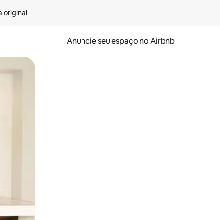
 original
Anuncie seu espaço no Airbnb
 deslizando o dedo na tela.