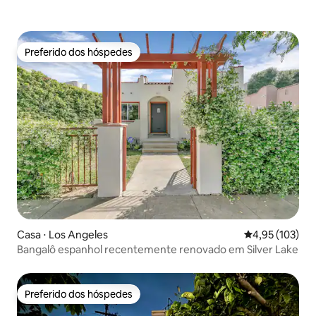
Preferido dos hóspedes
Preferido dos hóspedes
Casa ⋅ Los Angeles
4,95 de uma av
4,95 (103)
Bangalô espanhol recentemente renovado em Silver Lake
Preferido dos hóspedes
Preferido dos hóspedes