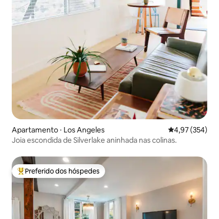
Apartamento ⋅ Los Angeles
4,97 de uma av
4,97 (354)
Joia escondida de Silverlake aninhada nas colinas.
Preferido dos hóspedes
Entre os melhores preferidos dos hóspedes