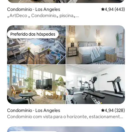
Condomínio ⋅ Los Angeles
4,94 de uma av
4,94 (443)
⁎ArtDeco ⁎ Condomínio⁎ piscina⁎
Academia⁎Estacionamento gratuito⁎Jacuzzi
Preferido dos hóspedes
Preferido dos hóspedes
Condomínio ⋅ Los Angeles
4,94 de uma ava
4,94 (328)
Condomínio com vista para o horizonte, estacionamento
gratuito, jacuzzi