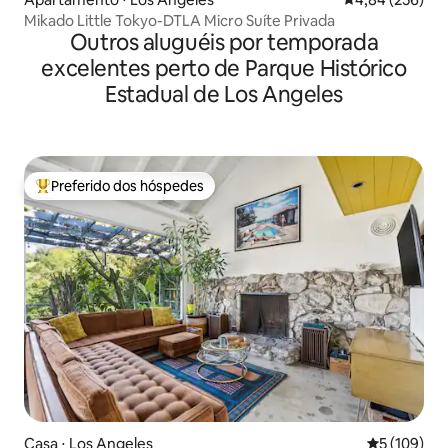
Mikado Little Tokyo-DTLA Micro Suíte Privada
Outros aluguéis por temporada
excelentes perto de Parque Histórico
Estadual de Los Angeles
Preferido dos hóspedes
Entre os melhores preferidos dos hóspedes
Casa ⋅ Los Angeles
5 de uma av
5 (109)