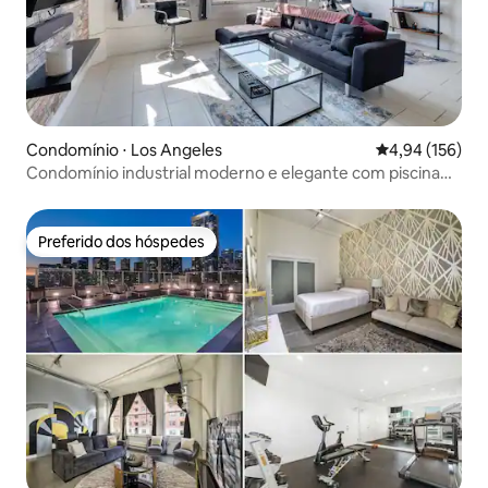
Condomínio ⋅ Los Angeles
4,94 de uma av
4,94 (156)
Condomínio industrial moderno e elegante com piscina
no terraço
Preferido dos hóspedes
Preferido dos hóspedes