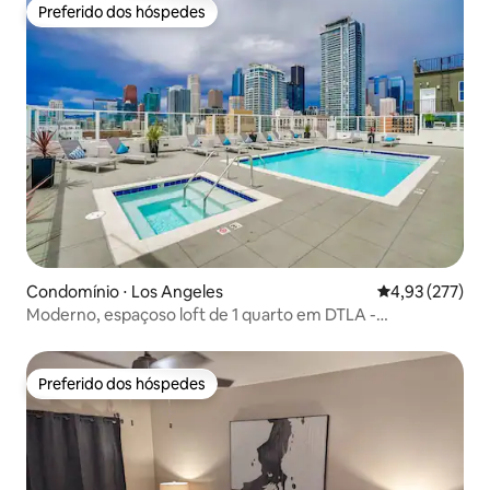
Preferido dos hóspedes
Preferido dos hóspedes
Condomínio ⋅ Los Angeles
4,93 de uma av
4,93 (277)
Moderno, espaçoso loft de 1 quarto em DTLA -
Estacionamento GRATUITO
Preferido dos hóspedes
Preferido dos hóspedes