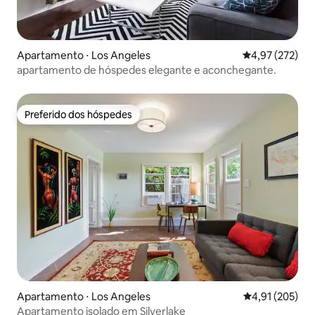
Apartamento ⋅ Los Angeles
4,97 de uma av
4,97 (272)
apartamento de hóspedes elegante e aconchegante.
Preferido dos hóspedes
Preferido dos hóspedes
Apartamento ⋅ Los Angeles
4,91 de uma av
4,91 (205)
Apartamento isolado em Silverlake