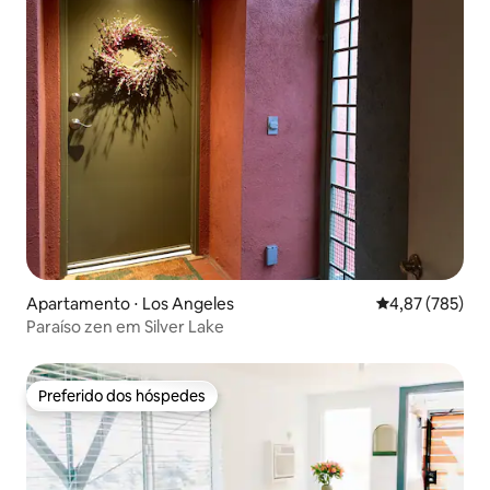
Apartamento ⋅ Los Angeles
4,87 de uma av
4,87 (785)
Paraíso zen em Silver Lake
Preferido dos hóspedes
Preferido dos hóspedes