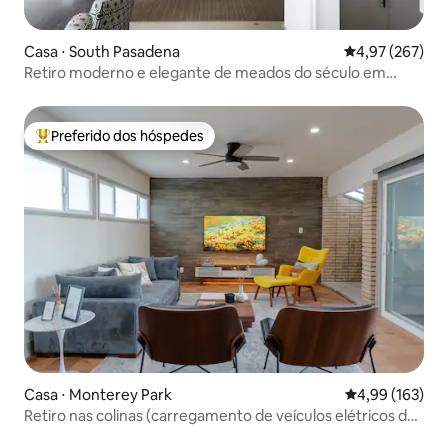
Casa ⋅ South Pasadena
4,97 de uma av
4,97 (267)
Retiro moderno e elegante de meados do século em
South Pasadena
Preferido dos hóspedes
Entre os melhores preferidos dos hóspedes
Casa ⋅ Monterey Park
4,99 de uma av
4,99 (163)
Retiro nas colinas (carregamento de veículos elétricos de
nível 2)