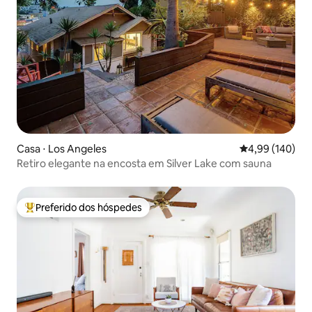
Casa ⋅ Los Angeles
4,99 de uma av
4,99 (140)
Retiro elegante na encosta em Silver Lake com sauna
Preferido dos hóspedes
Entre os melhores preferidos dos hóspedes