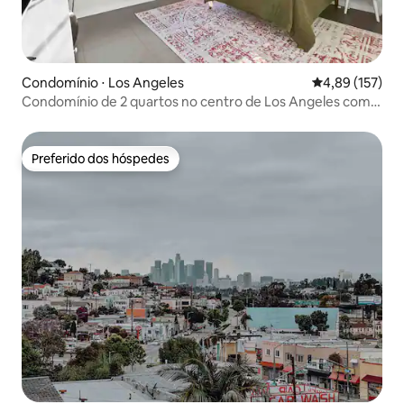
Condomínio ⋅ Los Angeles
4,89 de uma av
4,89 (157)
Condomínio de 2 quartos no centro de Los Angeles com
piscina no terraço e estacionamento gratuito
Preferido dos hóspedes
Preferido dos hóspedes