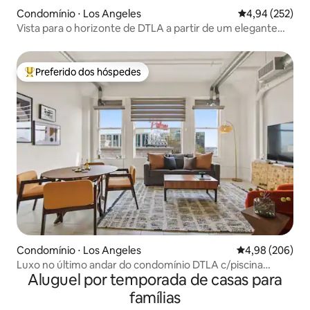
Condomínio ⋅ Los Angeles
4,94 de uma av
4,94 (252)
Vista para o horizonte de DTLA a partir de um elegante
apartamento de 1 quarto
Preferido dos hóspedes
Entre os melhores preferidos dos hóspedes
Condomínio ⋅ Los Angeles
4,98 de uma ava
4,98 (206)
Luxo no último andar do condomínio DTLA c/piscina
Aluguel por temporada de casas para
*Estacionamento gratuito*
famílias