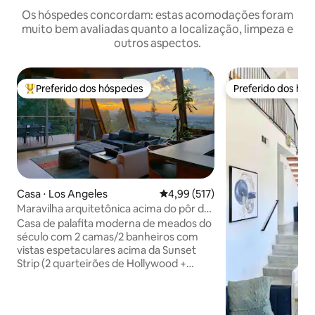
Os hóspedes concordam: estas acomodações foram
muito bem avaliadas quanto a localização, limpeza e
outros aspectos.
Preferido dos hóspedes
Preferido dos hó
Entre os melhores preferidos dos hóspedes
Preferido dos hó
Casa ⋅ Los Angeles
4,99 de uma avaliação média de 
4,99 (517)
Maravilha arquitetônica acima do pôr do
sol em WeHo com vista incrível
Casa de palafita moderna de meados do
século com 2 camas/2 banheiros com
vistas espetaculares acima da Sunset
Strip (2 quarteirões de Hollywood +
Fairfax). Apenas quarteirões da ação,
mas muito privado e tranquilo.
Renovações recentes do telhado à