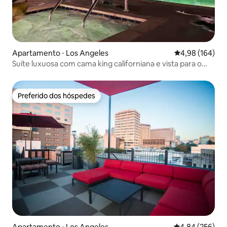
Apartamento ⋅ Los Angeles
4,98 de uma av
4,98 (164)
Suíte luxuosa com cama king californiana e vista para o
horizonte de DTLA
Preferido dos hóspedes
Preferido dos hóspedes
Apartamento ⋅ Los Angeles
4,84 de uma ava
4,84 (256)