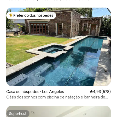
LA/privacidade
Preferido dos hóspedes
Entre os melhores preferidos dos hóspedes
Casa de hóspedes ⋅ Los Angeles
4,93 de uma av
4,93 (578)
Oásis dos sonhos com piscina de natação e banheira de
hidromassagem
Superhost
Superhost