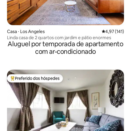
Casa ⋅ Los Angeles
4,97 de uma av
4,97 (141)
Linda casa de 2 quartos com jardim e pátio enormes
Aluguel por temporada de apartamento
com ar-condicionado
Preferido dos hóspedes
Entre os melhores preferidos dos hóspedes