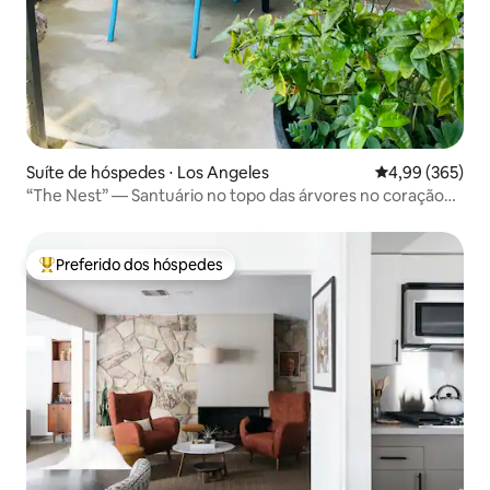
Suíte de hóspedes ⋅ Los Angeles
4,99 de uma ava
4,99 (365)
“The Nest” — Santuário no topo das árvores no coração
de Silver Lake
Preferido dos hóspedes
Entre os melhores preferidos dos hóspedes