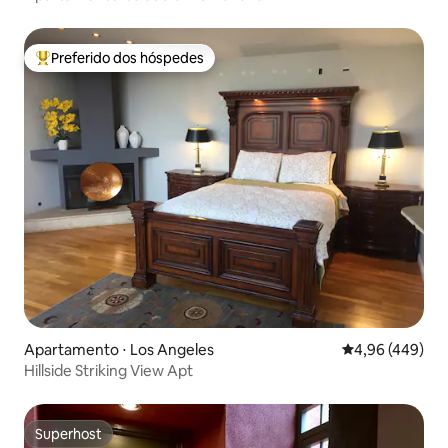
Preferido dos hóspedes
Entre os melhores preferidos dos hóspedes
Apartamento ⋅ Los Angeles
4,96 de uma ava
4,96 (449)
Hillside Striking View Apt
Superhost
Superhost