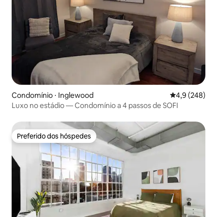
Condomínio ⋅ Inglewood
4,9 de uma av
4,9 (248)
Luxo no estádio — Condomínio a 4 passos de SOFI
Preferido dos hóspedes
Preferido dos hóspedes