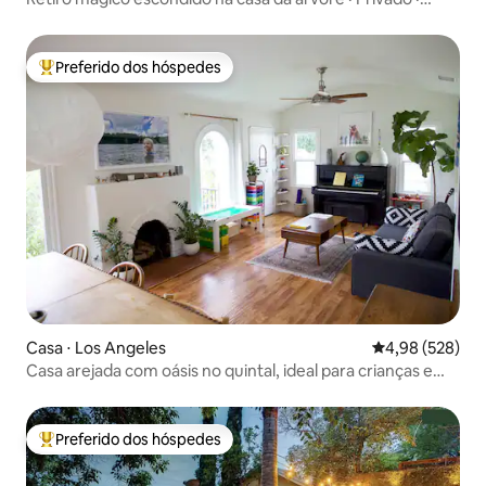
Escapada
Preferido dos hóspedes
Entre os melhores preferidos dos hóspedes
Casa ⋅ Los Angeles
4,98 de uma ava
4,98 (528)
Casa arejada com oásis no quintal, ideal para crianças e
animais de estimação
Preferido dos hóspedes
Entre os melhores preferidos dos hóspedes