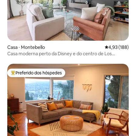
Casa ⋅ Montebello
4,93 de uma av
4,93 (188)
Casa moderna perto da Disney e do centro de Los
Angeles
Preferido dos hóspedes
Entre os melhores preferidos dos hóspedes