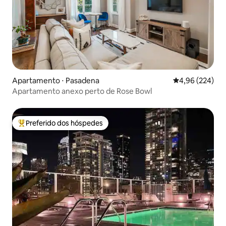
Apartamento ⋅ Pasadena
4,96 de uma ava
4,96 (224)
Apartamento anexo perto de Rose Bowl
Preferido dos hóspedes
Entre os melhores preferidos dos hóspedes