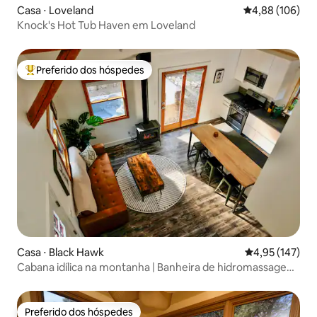
Casa ⋅ Loveland
4,88 de uma av
4,88 (106)
Knock's Hot Tub Haven em Loveland
Preferido dos hóspedes
Entre os melhores preferidos dos hóspedes
Casa ⋅ Black Hawk
4,95 de uma av
4,95 (147)
Cabana idílica na montanha | Banheira de hidromassagem,
fogueira, vistas
Preferido dos hóspedes