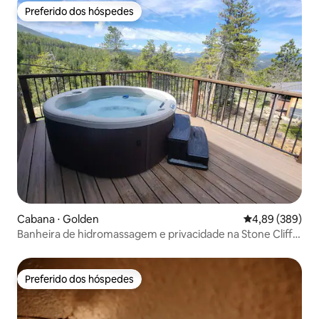
Preferido dos hóspedes
Preferido dos hóspedes
Cabana ⋅ Golden
4,89 de uma ava
4,89 (389)
Banheira de hidromassagem e privacidade na Stone Cliff
Cabin!
Preferido dos hóspedes
Preferido dos hóspedes