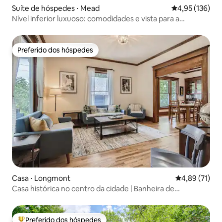
Suíte de hóspedes ⋅ Mead
4,95 de uma av
4,95 (136)
Nível inferior luxuoso: comodidades e vista para a
montanha
Preferido dos hóspedes
Preferido dos hóspedes
Casa ⋅ Longmont
4,89 de uma a
4,89 (71)
Casa histórica no centro da cidade | Banheira de
hidromassagem | Aceita animais de estimação
Preferido dos hóspedes