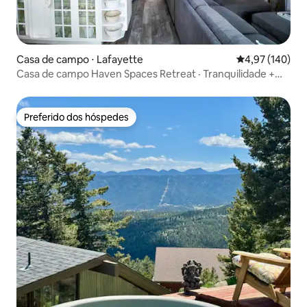
Casa de campo ⋅ Lafayette
4,97 de uma av
4,97 (140)
Casa de campo Haven Spaces Retreat · Tranquilidade +
banheira de hidromassagem
Preferido dos hóspedes
Preferido dos hóspedes