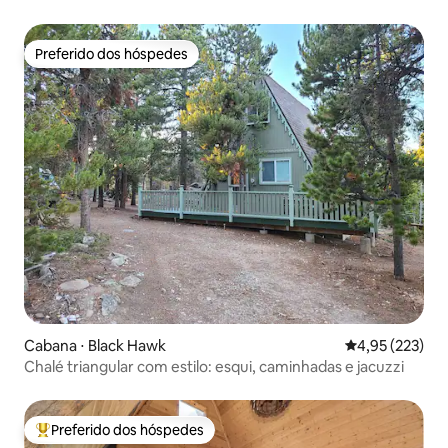
Preferido dos hóspedes
Preferido dos hóspedes
Cabana ⋅ Black Hawk
4,95 de uma av
4,95 (223)
Chalé triangular com estilo: esqui, caminhadas e jacuzzi
Preferido dos hóspedes
Entre os melhores preferidos dos hóspedes