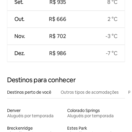
Set.
R$ 935
8 °C
Out.
R$ 666
2 °C
Nov.
R$ 702
-3 °C
Dez.
R$ 986
-7 °C
Destinos para conhecer
Destinos perto de você
Outros tipos de acomodações
Pr
Denver
Colorado Springs
Aluguéis por temporada
Aluguéis por temporada
Breckenridge
Estes Park