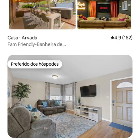
Casa ⋅ Arvada
4,9 de uma av
4,9 (162)
Fam Friendly•Banheira de
hidromassagem•Teatro•Jogos•Central
Preferido dos hóspedes
Preferido dos hóspedes