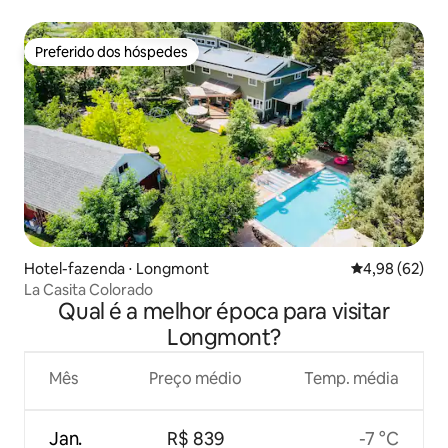
todos os dias
Preferido dos hóspedes
Preferido dos hóspedes
Hotel-fazenda ⋅ Longmont
4,98 de uma a
4,98 (62)
La Casita Colorado
Qual é a melhor época para visitar
Longmont?
Mês
Preço médio
Temp. média
Jan.
R$ 839
-7 °C