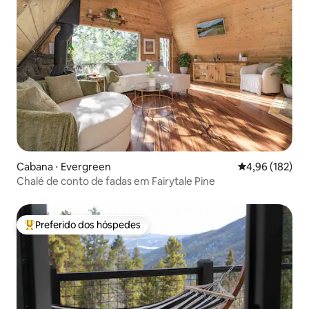
Cabana ⋅ Evergreen
4,96 de uma av
4,96 (182)
Chalé de conto de fadas em Fairytale Pine
Preferido dos hóspedes
Entre os melhores preferidos dos hóspedes