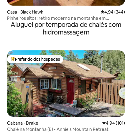
Casa ⋅ Black Hawk
4,94 de uma ava
4,94 (344)
Pinheiros altos: retiro moderno na montanha em
Aluguel por temporada de chalés com
Nederland
hidromassagem
Preferido dos hóspedes
Entre os melhores preferidos dos hóspedes
Cabana ⋅ Drake
4,94 de uma av
4,94 (101)
Chalé na Montanha (B) - Annie's Mountain Retreat