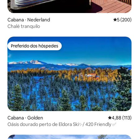
Cabana ⋅ Nederland
5 de uma av
5 (200)
Chalé tranquilo
Preferido dos hóspedes
Preferido dos hóspedes
Cabana ⋅ Golden
4,88 de uma av
4,88 (113)
Oásis dourado perto de Eldora Ski✨/ 420 Friendly ✅