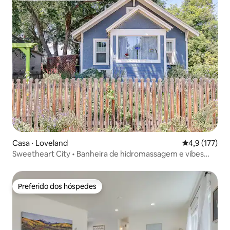
Casa ⋅ Loveland
4,9 de uma av
4,9 (177)
Sweetheart City • Banheira de hidromassagem e vibes
vintage
Preferido dos hóspedes
Preferido dos hóspedes