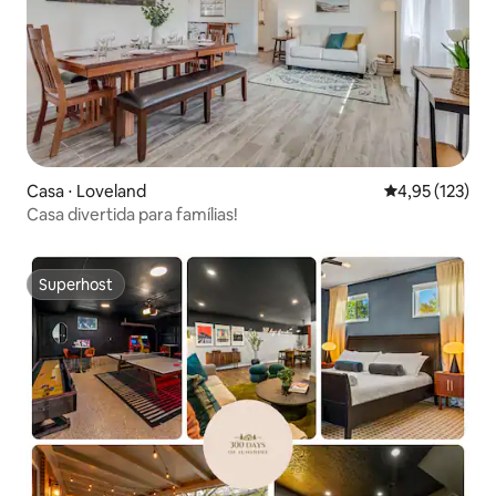
Casa ⋅ Loveland
4,95 de uma av
4,95 (123)
Casa divertida para famílias!
Superhost
Superhost