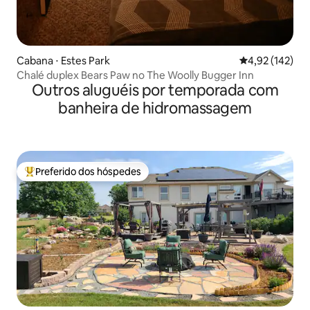
Cabana ⋅ Estes Park
4,92 de uma av
4,92 (142)
Chalé duplex Bears Paw no The Woolly Bugger Inn
Outros aluguéis por temporada com
banheira de hidromassagem
Preferido dos hóspedes
Entre os melhores preferidos dos hóspedes