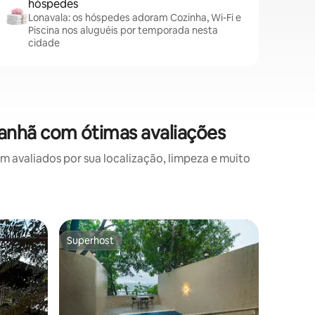
hóspedes
Lonavala: os hóspedes adoram Cozinha, Wi-Fi e
Piscina nos aluguéis por temporada nesta
cidade
anhã com ótimas avaliações
avaliados por sua localização, limpeza e muito
Vila ⋅ Kar
Superhost
Superho
os hóspedes
Superhost
Superho
Casa Bran
A Casa Bi
Branca" e
que incor
sofistica