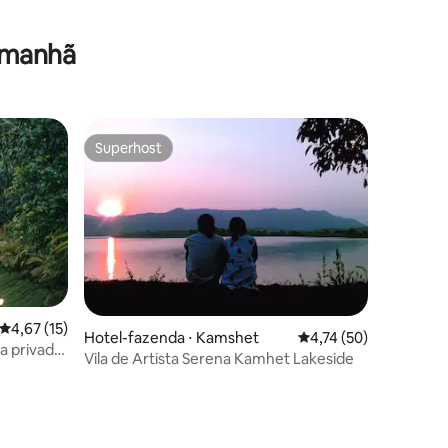
 manhã
Superhost
Superhost
4,67 de uma avaliação média de 5, 15 avaliações
4,67 (15)
Hotel-fazenda ⋅ Kamshet
4,74 de uma avaliação
4,74 (50)
na privada
Vila de Artista Serena Kamhet Lakeside