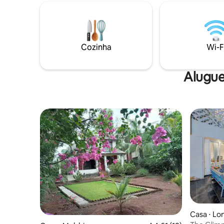
quadrados. Toda esta casa de campo e
lote são acessíveis ao hóspede. A casa de
campo tem as seguintes áreas - 1 cama, 1
banheiro, 1 pia e 1 vaso sanitário. Água
quente está disponível através do gás
Cozinha
Wi-F
gêiser. Cozinha - Bem equipada com
fogão e gás, chá/café em pó e açúcar/
óleo + utensílios e talheres, tem
Alugue
geladeira e garrafa de água potável com
dispensador. Sala de jantar - Acomoda 4
pessoas por vez, oferece vista para o
lago enquanto come. Tem suportes de
velas, por isso, se você planejar um jantar
à luz de velas, você pode trazer suas
velas aromáticas favoritas. Sala de estar -
Juntamente com a sala de jantar, esta é
uma área multiuso de 275 pés
quadrados. Se você precisar de mais
espaço, a mesa de jantar e as cadeiras
podem ser movidas e outros móveis
reorganizados para criar mais espaço.
Hóspedes extras (depois de 2) podem
dormir aqui, pois temos 4 colchões
Casa ⋅ Lo
extras e conjuntos de roupas de cama.