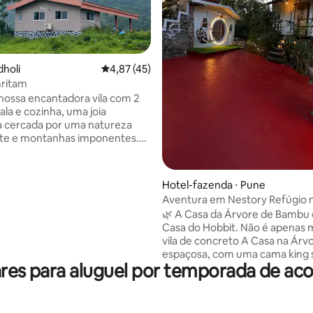
édia de 5, 194 avaliações
dholi
4,87 de uma avaliação média de 5, 45 avalia
4,87 (45)
mritam
 nossa encantadora vila com 2
ala e cozinha, uma joia
a cercada por uma natureza
te e montanhas imponentes.
ê encontrará um refúgio
 para se reconectar com seus
ridos, cercado por vistas
Hotel-fazenda ⋅ Pune
ntes. Delicie-se com refeições
Aventura em Nestor
 deliciosas, vegetarianas ou não
🌿 A Casa da Árvore de Bambu 
nas (disponíveis por um custo
Casa do Hobbit. Não é apenas mais uma
. Situada na pacata vila de
vila de concreto A Casa na Árvore é
 a apenas 10 minutos do Forte
espaçosa, com uma cama king s
 e a 5 minutos do mágico
ares para aluguel por temporada de a
opção de adicionar duas camas
ark, esta vila é a sua porta de
solteiro extras, se necessário. 
ara o luxo sereno e a aventura
destaque é o deck superior de
O DE SEGURANÇA
um local dos sonhos onde pod
RIO DE 5.000/-