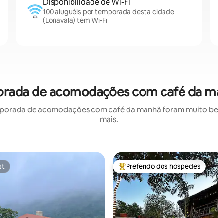
Disponibilidade de Wi-Fi
100 aluguéis por temporada desta cidade
(Lonavala) têm Wi-Fi
porada de acomodações com café da m
porada de acomodações com café da manhã foram muito bem 
mais.
st
Preferido dos hóspedes
st
Entre os melhores preferidos d