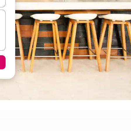
ore-os usando as seta para cima e para baixo do teclado ou tocando e