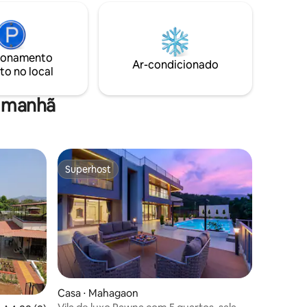
te para
m espaço
o Hobbit,
 e
ionamento
size
Ar-condicionado
to no local
s
e uma
cozinha
a manhã
Superhost
Superhost
Casa ⋅ Mahagaon