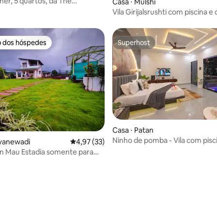
er, 5 quartos, da The
média de 5, 18 avaliações
Casa ⋅ Mulshi
am
Vila Girijalsrushti com piscina e
o dos hóspedes
Superhost
o dos hóspedes
Superhost
Casa ⋅ Patan
Ninho de pomba - Vila com pisc
avanewadi
4,97 de uma avaliação média de 5, 33 avalia
4,97 (33)
interna para casal - Lonavala
a somente para
- PureVeg