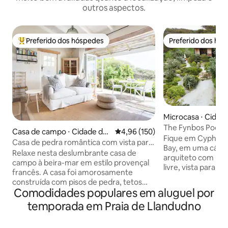
outros aspectos.
Preferido dos hóspedes
Preferido dos hó
Entre os melhores preferidos dos hóspedes
Preferido dos hó
Microcasa ⋅ Cidad
The Fynbos Pod, 
Casa de campo ⋅ Cidade do
4,96 de uma avaliação média de 
4,96 (150)
Close, Hout Bay
Fique em Cyphia 
Cabo
Casa de pedra romântica com vista para
Bay, em uma cápsu
o mar
Relaxe nesta deslumbrante casa de
arquiteto com mag
campo à beira-mar em estilo provençal
livre, vista para 
francês. A casa foi amorosamente
cercado por praias
construída com pisos de pedra, tetos
montanhas e fynb
Comodidades populares em aluguel por
altos e detalhes antigos para uma
está perto da cidade e
sensação luxuosa e encantadora.
temporada em Praia de Llandudno
cama(s) de solteir
Aproveite as vistas para o mar e para as
área de estar, coz
montanhas a partir da piscina, do jardim
ao ar livre a lenha Internet:500 MB para