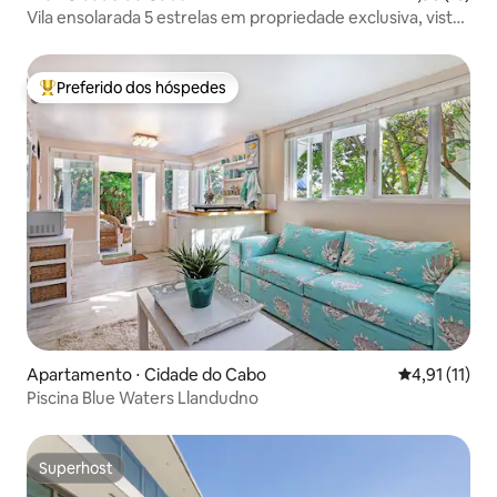
Vila ensolarada 5 estrelas em propriedade exclusiva, vistas
incríveis!
Preferido dos hóspedes
Entre os melhores preferidos dos hóspedes
Apartamento ⋅ Cidade do Cabo
4,91 de uma a
4,91 (11)
Piscina Blue Waters Llandudno
Superhost
Superhost