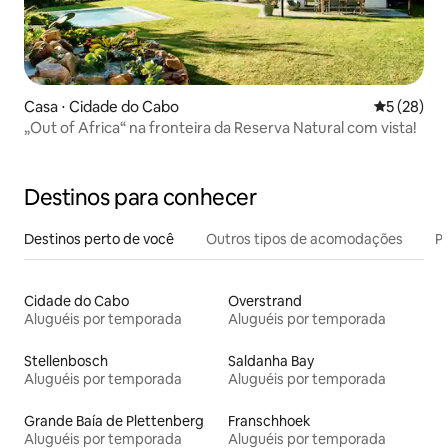
Casa ⋅ Cidade do Cabo
5 de uma a
5 (28)
„Out of Africa“ na fronteira da Reserva Natural com vista!
Destinos para conhecer
Destinos perto de você
Outros tipos de acomodações
Pr
Cidade do Cabo
Overstrand
Aluguéis por temporada
Aluguéis por temporada
Stellenbosch
Saldanha Bay
Aluguéis por temporada
Aluguéis por temporada
Grande Baía de Plettenberg
Franschhoek
Aluguéis por temporada
Aluguéis por temporada