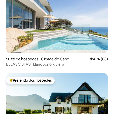
Suíte de hóspedes ⋅ Cidade do Cabo
4,74 de uma a
4,74 (88)
BELAS VISTAS | Llandudno Riviera
Preferido dos hóspedes
Entre os melhores preferidos dos hóspedes