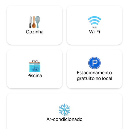
exuberante e do pátio privado que sai da
baixo/250 MB para
área de estar Linda casa de pedra
derramamento de carga Nã
provençal francesa situada em jardim
temos outras caba
indígena privado com vista para a praia
no local Não há acomodações gratuitas
de Llandudno. A casa de campo foi
para publicações nas
amorosamente construída com atenção
favor leia O anún
Cozinha
Wi-Fi
excepcional aos detalhes, incluindo pisos
de pedra, tetos altos com vigas,
luminárias antigas, trabalhos em ferro
forjado francês e persianas de madeira.
É composto por um quarto duplo com
portas francesas que levam ao pátio de
cascalho privado com vista para o mar e
para as montanhas e sombra da mesa de
Estacionamento
Piscina
café da manhã por proteas altas,
gratuito no local
banheiro com banheira e chuveiro
revestido em travertino (também vista
para as montanhas!), sala com cozinha
acoplada e pátio coberto "sundowner"
com vista magnífica para o mar. A sala de
estar e a cozinha estão totalmente
equipadas com TV, geladeira, micro-
Ar-condicionado
ondas de convecção, fogões, máquina
de lavar roupa, máquina de lavar louça,