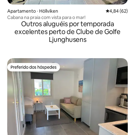
Apartamento ⋅ Höllviken
4,84 de uma a
4,84 (62)
Cabana na praia com vista para o mar!
Outros aluguéis por temporada
excelentes perto de Clube de Golfe
Ljunghusens
Preferido dos hóspedes
Preferido dos hóspedes