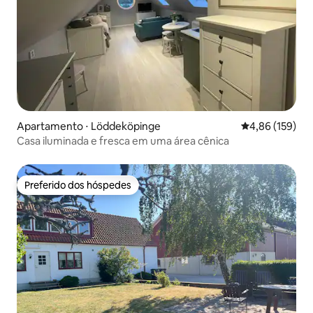
Apartamento ⋅ Löddeköpinge
4,86 de uma av
4,86 (159)
Casa iluminada e fresca em uma área cênica
Preferido dos hóspedes
Preferido dos hóspedes