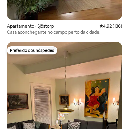
Apartamento ⋅ Sjöstorp
4,92 de uma av
4,92 (136)
Casa aconchegante no campo perto da cidade.
Preferido dos hóspedes
Preferido dos hóspedes