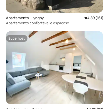
Apartamento ⋅ Lyngby
4,89 de uma av
4,89 (161)
Apartamento confortável e espaçoso
Superhost
Superhost