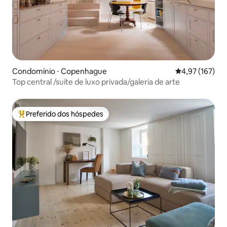
Condomínio ⋅ Copenhague
4,97 de uma av
4,97 (167)
Top central /suíte de luxo privada/galeria de arte
Preferido dos hóspedes
Entre os melhores preferidos dos hóspedes