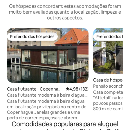
Os hóspedes concordam: estas acomodações foram
muito bem avaliadas quanto a localização, limpeza e
outros aspectos.
Preferido dos hóspedes
Preferido dos hó
Preferido dos hóspedes
Preferido dos hó
Casa de hóspedes 
Pensão aconchega
Casa flutuante ⋅ Copenhagu
4,98 de uma avaliação média de 
4,98 (132)
Casa completame
e
Casa flutuante moderna à beira d'água ·
"Attefall" na local
Região central nobre
Casa flutuante moderna à beira d'água
poucos passos de 
em localização privilegiada no centro de
800 m de caminhad
Copenhague Janelas grandes e uma
praia com boas co
porta de correr espaçosa se abrem
Cozinha completa,
Comodidades populares para aluguel
diretamente para a água, criando um
lareira e loft aco
espaço de estar luminoso e tranquilo. A