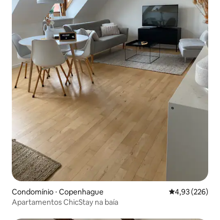
Condomínio ⋅ Copenhague
4,93 de uma av
4,93 (226)
Apartamentos ChicStay na baía