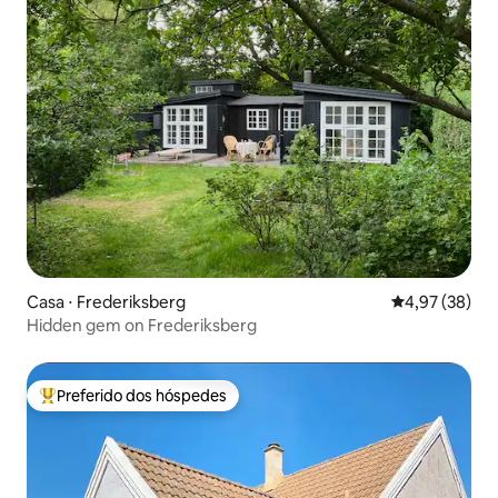
Casa ⋅ Frederiksberg
4,97 de uma a
4,97 (38)
Hidden gem on Frederiksberg
Preferido dos hóspedes
Entre os melhores preferidos dos hóspedes