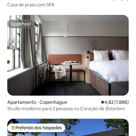
Casa de praia com SPA
Superhost
Superhost
Apartamento ⋅ Copenhague
4,82 de uma aval
4,82 (1.886)
Studio moderno para 2 pessoas no Coração de Østerbro
Preferido dos hóspedes
Entre os melhores preferidos dos hóspedes