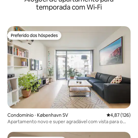
temporada com Wi-Fi
Preferido dos hóspedes
Preferido dos hóspedes
Condomínio ⋅ København SV
4,87 de uma av
4,87 (126)
Apartamento novo e super agradável com vista para o
mar