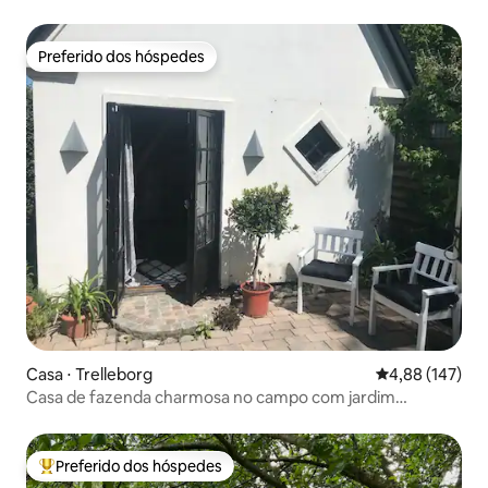
Preferido dos hóspedes
Preferido dos hóspedes
Casa ⋅ Trelleborg
4,88 de uma av
4,88 (147)
Casa de fazenda charmosa no campo com jardim
aconchegante
Preferido dos hóspedes
Entre os melhores preferidos dos hóspedes