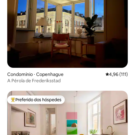
Condomínio ⋅ Copenhague
4,96 de uma av
4,96 (111)
A Pérola de Frederiksstad
Preferido dos hóspedes
Entre os melhores preferidos dos hóspedes