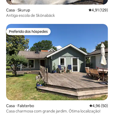
Casa ⋅ Skurup
4,91 de uma av
4,91 (129)
Antiga escola de Skönabäck
Preferido dos hóspedes
Preferido dos hóspedes
Casa ⋅ Falsterbo
4,96 de uma a
4,96 (50)
Casa charmosa com grande jardim. Ótima localização!