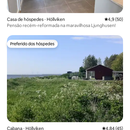
Casa de hóspedes ⋅ Höllviken
4,9 de uma a
4,9 (50)
Pensão recém-reformada na maravilhosa Ljunghusen!
Preferido dos hóspedes
Preferido dos hóspedes
Cabana ⋅ Höllviken
4,84 de uma a
4,84 (45)