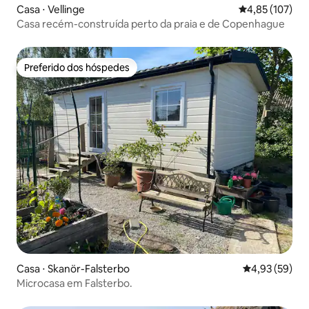
Casa ⋅ Vellinge
4,85 de uma av
4,85 (107)
Casa recém-construída perto da praia e de Copenhague
Preferido dos hóspedes
Preferido dos hóspedes
Casa ⋅ Skanör-Falsterbo
4,93 de uma a
4,93 (59)
Microcasa em Falsterbo.