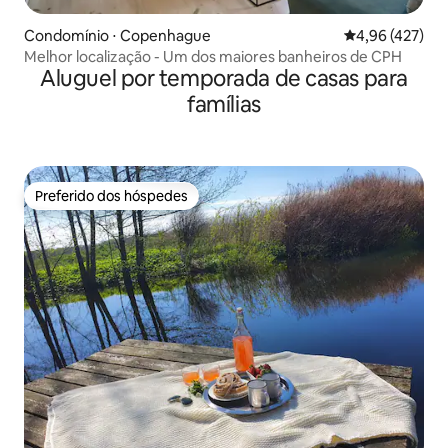
Condomínio ⋅ Copenhague
4,96 de uma av
4,96 (427)
Melhor localização - Um dos maiores banheiros de CPH
Aluguel por temporada de casas para
famílias
Preferido dos hóspedes
Preferido dos hóspedes