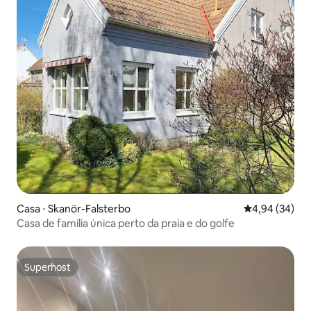
Casa ⋅ Skanör-Falsterbo
4,94 de uma a
4,94 (34)
Casa de família única perto da praia e do golfe
Superhost
Superhost