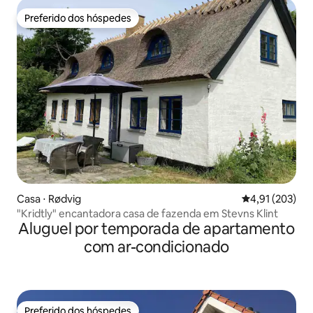
Preferido dos hóspedes
Preferido dos hóspedes
Casa ⋅ Rødvig
4,91 de uma av
4,91 (203)
"Kridtly" encantadora casa de fazenda em Stevns Klint
Aluguel por temporada de apartamento
com ar-condicionado
Preferido dos hóspedes