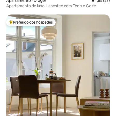
Apartamento ⋅ Dragør
4,85 de uma a
4,85 (27)
Apartamento de luxo, Landsted com Tênis e Golfe
Preferido dos hóspedes
Entre os melhores preferidos dos hóspedes