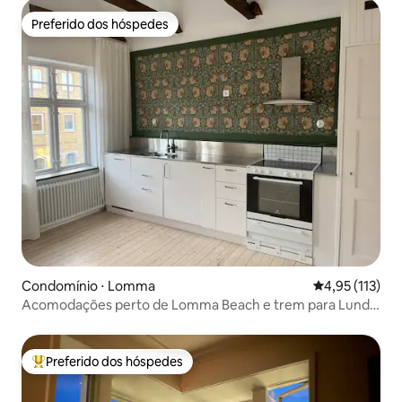
Preferido dos hóspedes
Preferido dos hóspedes
Condomínio ⋅ Lomma
4,95 de uma av
4,95 (113)
Acomodações perto de Lomma Beach e trem para Lund e
Malmö
Preferido dos hóspedes
Entre os melhores preferidos dos hóspedes