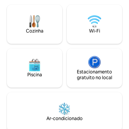
Desfrute de jantar ao pôr do sol em
(com deslizament
restaurantes fluviais próximos; coma
uso de nossas pra
ostras! Perto do Tides Inn. TV a cabo
caiaques. O 1º an
premium, Wi-Fi de alta velocidade para
apresenta uma área
sua conveniência. Observação: NÃO
aberta, banheiro
SÃO PERMITIDOS ANIMAIS DE
chuveiro grande e
Cozinha
Wi-Fi
ESTIMAÇÃO, não é permitido fumar, não
2º andar apresent
é permitido fazer festas.
loft com uma cama
Estacionamento
Piscina
gratuito no local
Ar-condicionado