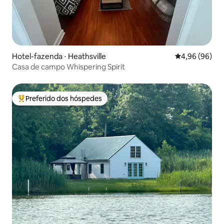
Hotel-fazenda ⋅ Heathsville
4,96 de uma av
4,96 (96)
Casa de campo Whispering Spirit
Preferido dos hóspedes
Entre os melhores preferidos dos hóspedes