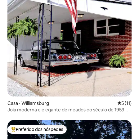
Casa ⋅ Williamsburg
5 de uma a
5 (11)
Joia moderna e elegante de meados do século de 1959
em Williamsburg
Preferido dos hóspedes
Entre os melhores preferidos dos hóspedes