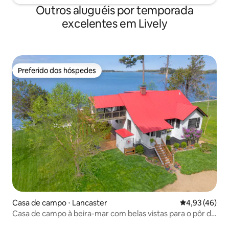
Outros aluguéis por temporada
excelentes em Lively
Preferido dos hóspedes
Preferido dos hóspedes
Casa de campo ⋅ Lancaster
4,93 de uma a
4,93 (46)
Casa de campo à beira-mar com belas vistas para o pôr do
sol