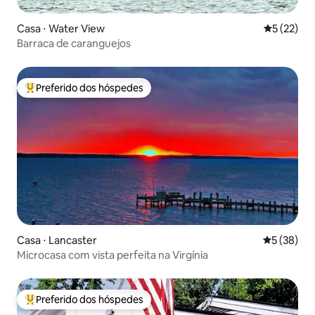
Casa ⋅ Water View
5 de uma a
5 (22)
Barraca de caranguejos
Preferido dos hóspedes
Entre os melhores preferidos dos hóspedes
Casa ⋅ Lancaster
5 de uma a
5 (38)
Microcasa com vista perfeita na Virgínia
Preferido dos hóspedes
Entre os melhores preferidos dos hóspedes