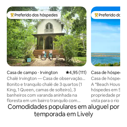
Preferido dos hóspedes
Preferido dos 
Entre os melhores preferidos dos hóspedes
Entre os melhore
Casa de campo ⋅ Irvington
4,95 de uma avaliação média de 
4,95 (111)
Casa de hóspedes 
e
Chalé Irvington — Casa de observação
Casa de hóspedes 
de pássaros em vinhedo
Rappahannock
Bonito e tranquilo chalé de 3 quartos (1
A “Beach House” 
King, 1 Queen, camas de solteiro), 3
hóspedes em Snug
banheiros com varanda aninhada na
propriedade priva
floresta em um bairro tranquilo com
vista para o rio R
Comodidades populares em aluguel por
trilhas naturais e doca. Escapada perfeita
Chesapeake. Perf
para adultos/família. Caminhe ou pedale
de casal, esta ca
temporada em Lively
até a encantadora cidade de Irvington.
equipada tem belas
Explore as lojas e restaurantes da região.
inclui acesso à nos