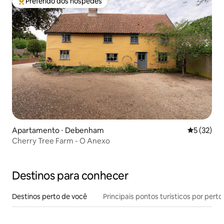
Preferido dos hóspedes
Entre os melhores preferidos dos hóspedes
Apartamento ⋅ Debenham
5 de uma a
5 (32)
Cherry Tree Farm - O Anexo
Destinos para conhecer
Destinos perto de você
Principais pontos turísticos por perto