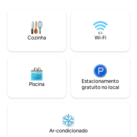
visitá-lo durante suas fér
lado de fora. É também um ótimo "Lar
alugadas biciclet
longe de casa" para os trabalhadores,
são muito bem-vi
proporcionando um espaço limpo,
suplemento. Coaching inn pub e
luminoso e ambiente, cama super
caminhadas: dentr
confortável, mesa/espaço de trabalho
vegano e vegetari
grande, ótimo chuveiro e uma cozinha
Chocolatier, resta
Cozinha
Wi-Fi
adequada, para facilitar o final de um dia
agitado.
Estacionamento
Piscina
gratuito no local
Ar-condicionado