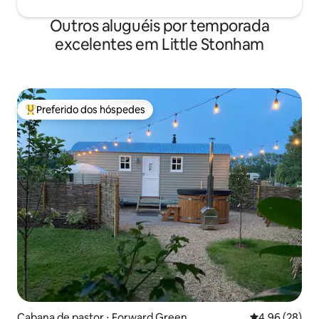
Outros aluguéis por temporada
excelentes em Little Stonham
Preferido dos hóspedes
Entre os melhores preferidos dos hóspedes
Cabana de pastor ⋅ Forward Green
4,96 de uma a
4,96 (28)