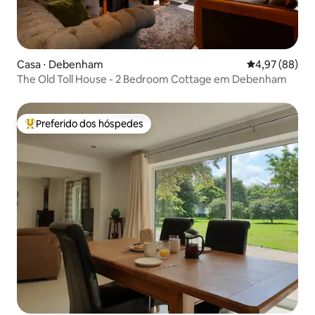
Casa ⋅ Debenham
4,97 de uma a
4,97 (88)
The Old Toll House - 2 Bedroom Cottage em Debenham
Preferido dos hóspedes
Entre os melhores preferidos dos hóspedes