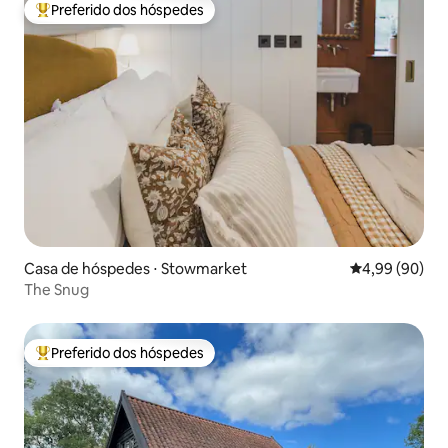
Preferido dos hóspedes
Entre os melhores preferidos dos hóspedes
Casa de hóspedes ⋅ Stowmarket
4,99 de uma av
4,99 (90)
The Snug
Preferido dos hóspedes
Entre os melhores preferidos dos hóspedes