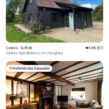
Celeiro ⋅ Suffolk
4,96 de uma a
4,96 (67)
Celeiro Spindleberry em Haughley
Preferido dos hóspedes
Entre os melhores preferidos dos hóspedes