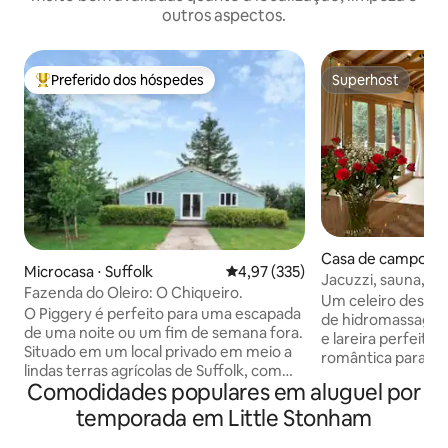
outros aspectos.
Preferido dos hóspedes
Superhost
Entre os melhores preferidos dos hóspedes
Superhost
Casa de campo ⋅ S
Microcasa ⋅ Suffolk
4,97 de uma avaliação média de 
4,97 (335)
Jacuzzi, sauna, mas
Fazenda do Oleiro: O Chiqueiro.
cães
Um celeiro deslu
O Piggery é perfeito para uma escapada
de hidromassagem 
de uma noite ou um fim de semana fora.
e lareira perfeito
Situado em um local privado em meio a
romântica para Suffolk. Situ
lindas terras agrícolas de Suffolk, com
grande jardim priv
Comodidades populares em aluguel por
fácil acesso a quilômetros de trilhas,
parte da coleção 
pontes, vias navegáveis e pistas rurais
temporada em Little Stonham
Suffolk. Podemos até arranjar uma
tranquilas para caminhar ou pedalar ao
massagista e um c
longo, há estacionamento gratuito do