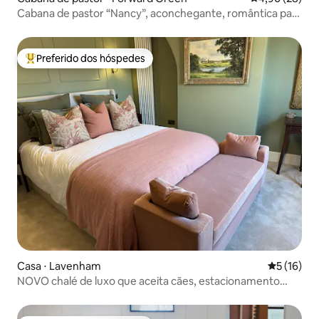
Cabana de pastor “Nancy”, aconchegante, romântica para
casais
Preferido dos hóspedes
Entre os melhores preferidos dos hóspedes
Casa ⋅ Lavenham
5 de uma a
5 (16)
NOVO chalé de luxo que aceita cães, estacionamento
para veículos elétricos, jardim