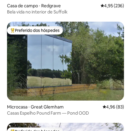
Casa de campo ⋅ Redgrave
4,95 de uma av
4,95 (236)
Bela vida no interior de Suffolk
Preferido dos hóspedes
Entre os melhores preferidos dos hóspedes
Microcasa ⋅ Great Glemham
4,96 de uma a
4,96 (83)
Casas Espelho Pound Farm — Pond OOD