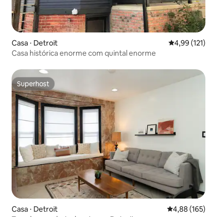
Casa ⋅ Detroit
4,99 de uma av
4,99 (121)
Casa histórica enorme com quintal enorme
Superhost
Superhost
Casa ⋅ Detroit
4,88 de uma av
4,88 (165)