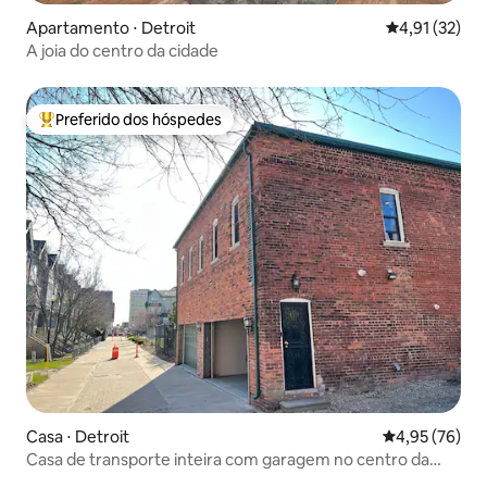
Apartamento ⋅ Detroit
4,91 de uma a
4,91 (32)
A joia do centro da cidade
Preferido dos hóspedes
Entre os melhores preferidos dos hóspedes
Casa ⋅ Detroit
4,95 de uma a
4,95 (76)
Casa de transporte inteira com garagem no centro da
cidade