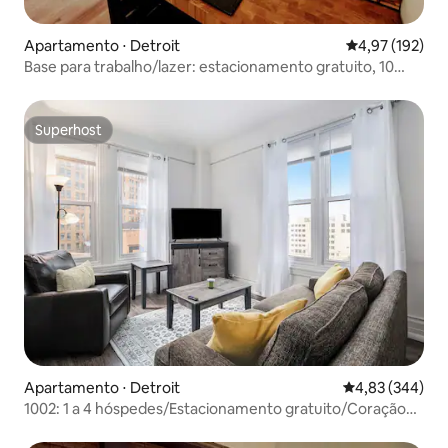
Apartamento ⋅ Detroit
4,97 de uma av
4,97 (192)
Base para trabalho/lazer: estacionamento gratuito, 10
minutos do centro, Wi-Fi rápido
Superhost
Superhost
Apartamento ⋅ Detroit
4,83 de uma ava
4,83 (344)
1002: 1 a 4 hóspedes/Estacionamento gratuito/Coração
do centro da cidade