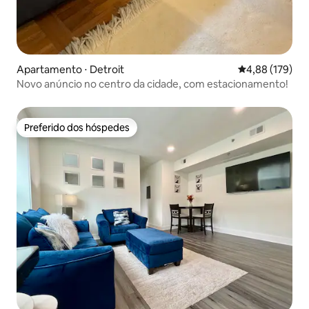
Apartamento ⋅ Detroit
4,88 de uma av
4,88 (179)
Novo anúncio no centro da cidade, com estacionamento!
Preferido dos hóspedes
Preferido dos hóspedes