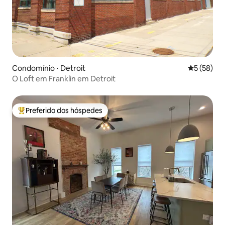
Condomínio ⋅ Detroit
5 de uma a
5 (58)
O Loft em Franklin em Detroit
Preferido dos hóspedes
Entre os melhores preferidos dos hóspedes