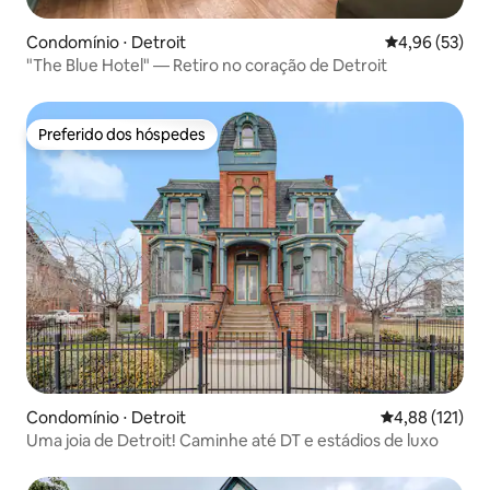
Condomínio ⋅ Detroit
4,96 de uma a
4,96 (53)
"The Blue Hotel" — Retiro no coração de Detroit
Preferido dos hóspedes
Preferido dos hóspedes
Condomínio ⋅ Detroit
4,88 de uma av
4,88 (121)
Uma joia de Detroit! Caminhe até DT e estádios de luxo