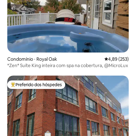
Condomínio ⋅ Royal Oak
4,89 de uma av
4,89 (253)
*Zen* Suíte King inteira com spa na cobertura, @MicroLux
Preferido dos hóspedes
Entre os melhores preferidos dos hóspedes