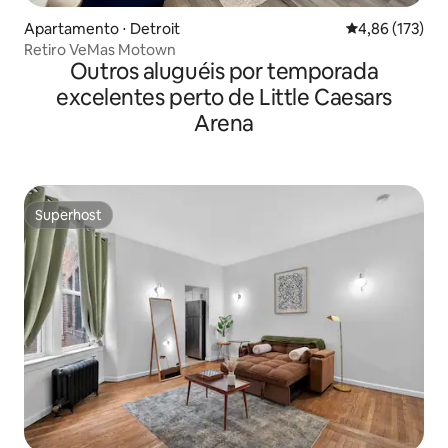
Apartamento ⋅ Detroit
4,86 de uma av
4,86 (173)
Retiro VeMas Motown
Outros aluguéis por temporada
excelentes perto de Little Caesars
Arena
Superhost
Superhost