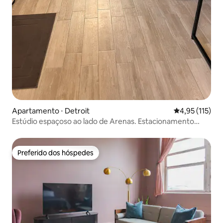
Apartamento ⋅ Detroit
4,95 de uma av
4,95 (115)
Estúdio espaçoso ao lado de Arenas. Estacionamento
incluído.
Preferido dos hóspedes
Preferido dos hóspedes