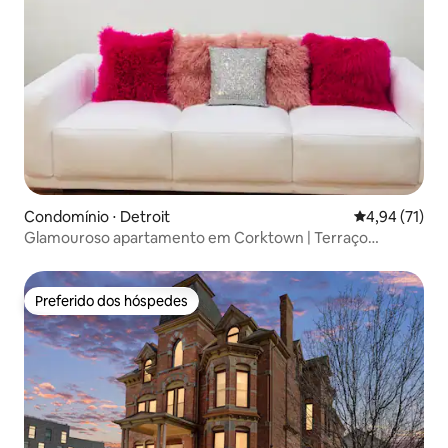
Condomínio ⋅ Detroit
4,94 de uma a
4,94 (71)
Glamouroso apartamento em Corktown | Terraço
privativo
Preferido dos hóspedes
Preferido dos hóspedes