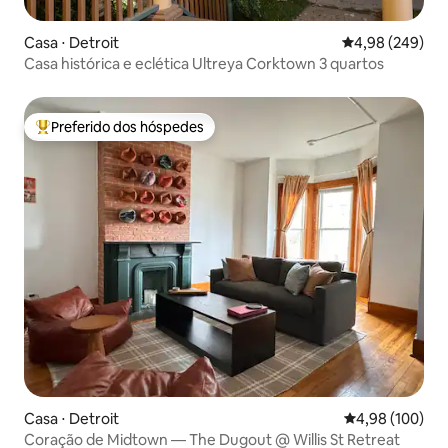
Casa ⋅ Detroit
4,98 de uma ava
4,98 (249)
Casa histórica e eclética Ultreya Corktown 3 quartos
Preferido dos hóspedes
Entre os melhores preferidos dos hóspedes
Casa ⋅ Detroit
4,98 de uma av
4,98 (100)
Coração de Midtown — The Dugout @ Willis St Retreat