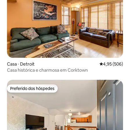
Casa ⋅ Detroit
4,95 de uma ava
4,95 (506)
Casa histórica e charmosa em Corktown
Preferido dos hóspedes
Preferido dos hóspedes