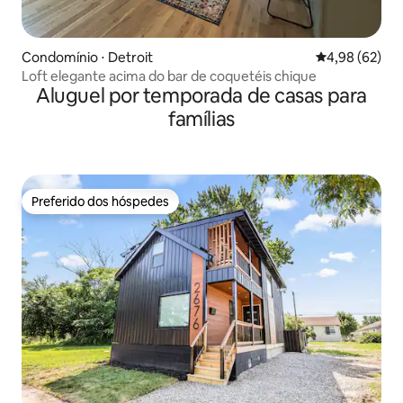
Condomínio ⋅ Detroit
4,98 de uma a
4,98 (62)
Loft elegante acima do bar de coquetéis chique
Aluguel por temporada de casas para
famílias
Preferido dos hóspedes
Preferido dos hóspedes