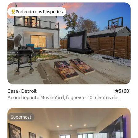
Preferido dos hóspedes
Entre os melhores preferidos dos hóspedes
Casa ⋅ Detroit
5 de uma a
5 (60)
Aconchegante Movie Yard, fogueira - 10 minutos do
cassino
Superhost
Superhost