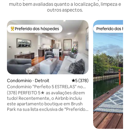
muito bem avaliadas quanto a localização, limpeza e
outros aspectos.
Preferido dos hóspedes
Preferido dos hó
Entre os melhores preferidos dos hóspedes
Preferido dos hó
Condomínio ⋅ Detroit
5 de uma avaliação média de 
5 (378)
Condomínio "Perfeito 5 ESTRELAS" no
Coração de Brush Park
(378) PERFEITO 5★ as avaliações dizem
tudo! Recentemente, o Airbnb incluiu
este apartamento boutique em Brush
Park na sua lista exclusiva de “Preferidos
dos hóspedes”. Com localização central
entre Downtown, Midtown e Eastern
Market, uma atmosfera animada espera