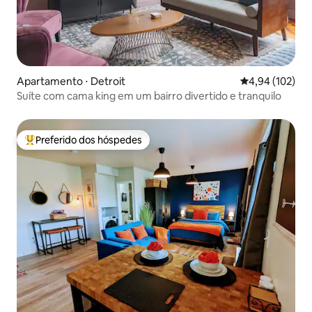
Apartamento ⋅ Detroit
4,94 de uma av
4,94 (102)
Suíte com cama king em um bairro divertido e tranquilo
Preferido dos hóspedes
Entre os melhores preferidos dos hóspedes