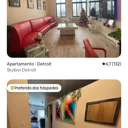
Apartamento ⋅ Detroit
4,7 de uma av
4,7 (132)
Skybox Detroit
Preferido dos hóspedes
Entre os melhores preferidos dos hóspedes