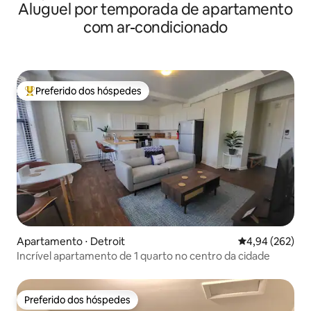
Aluguel por temporada de apartamento
com ar-condicionado
Preferido dos hóspedes
Entre os melhores preferidos dos hóspedes
Apartamento ⋅ Detroit
4,94 de uma ava
4,94 (262)
Incrível apartamento de 1 quarto no centro da cidade
Preferido dos hóspedes
Preferido dos hóspedes