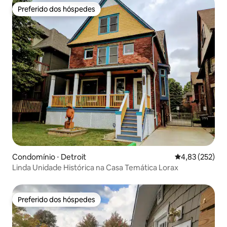
Preferido dos hóspedes
Preferido dos hóspedes
Condomínio ⋅ Detroit
4,83 de uma av
4,83 (252)
Linda Unidade Histórica na Casa Temática Lorax
Preferido dos hóspedes
Preferido dos hóspedes