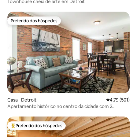
Townhouse cheia de arte em Detroit
Preferido dos hóspedes
Preferido dos hóspedes
Casa ⋅ Detroit
4,79 de uma av
4,79 (501)
Apartamento histórico no centro da cidade com 2
banheiros completos
Preferido dos hóspedes
Entre os melhores preferidos dos hóspedes