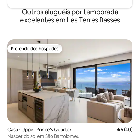
Outros aluguéis por temporada
excelentes em Les Terres Basses
Preferido dos hóspedes
Preferido dos hóspedes
Casa ⋅ Upper Prince's Quarter
5 de uma a
5 (40)
Nascer do sol em São Bartolomeu