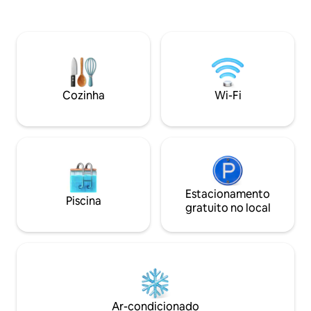
quarto com um col
costeiros modernos e banheiros com
qualidade e banhe
qualidade de hotel, combinando luxo
contemporâneos, 
com a serenidade à beira do penhasco.
terraço agradável, 
Localizado a apenas cinco minutos de
pôr do sol. Mude d
Philipsburg, oferece fácil acesso a praias,
emoções inesquec
restaurantes e lojas, preservando a
tranquilidade.
Cozinha
Wi-Fi
Estacionamento
Piscina
gratuito no local
Ar-condicionado