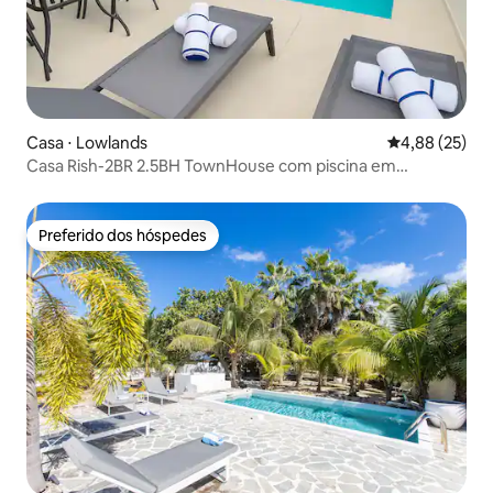
Casa ⋅ Lowlands
4,88 de uma a
4,88 (25)
Casa Rish-2BR 2.5BH TownHouse com piscina em
Cupecoy
Preferido dos hóspedes
Preferido dos hóspedes