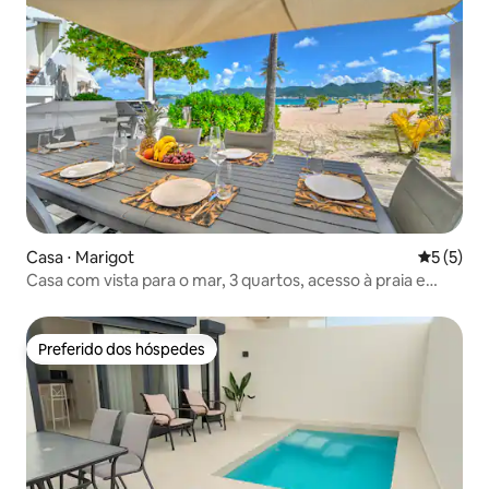
Casa ⋅ Marigot
5 de uma 
5 (5)
Casa com vista para o mar, 3 quartos, acesso à praia e
piscina
Preferido dos hóspedes
Preferido dos hóspedes