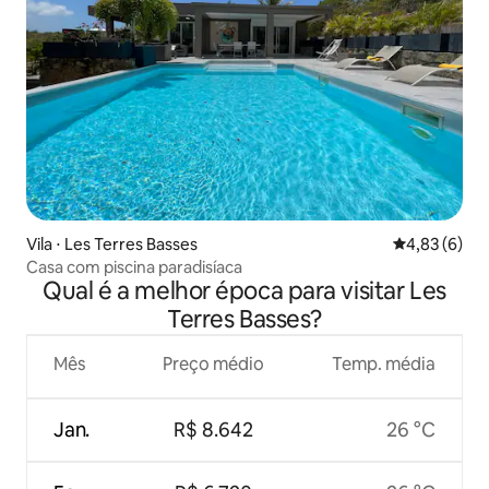
Vila ⋅ Les Terres Basses
4,83 de uma 
4,83 (6)
Casa com piscina paradisíaca
Qual é a melhor época para visitar Les
Terres Basses?
Mês
Preço médio
Temp. média
Jan.
R$ 8.642
26 °C