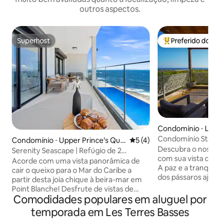
outros aspectos.
Superhost
Preferido dos 
Superhost
Entre os melhore
Condomínio ⋅ Les 
ses
Condomínio Starfru
Condomínio ⋅ Upper Prince's Qua
5 de uma avaliação média d
5 (4)
em Kombawa Dom
Descubra o noss
rter
Serenity Seascape | Refúgio de 2
com sua vista des
quartos, vista de 270° para o mar
Acorde com uma vista panorâmica de
A paz e a tranquil
cair o queixo para o Mar do Caribe a
dos pássaros ajud
partir desta joia chique à beira-mar em
suas baterias! A pr
Point Blanche! Desfrute de vistas de
aux Prunes fica a 
Comodidades populares em aluguel por
270°, nasceres do sol perfeitos e vistas
onde você pode de
de St. Barths do seu próprio terraço
temporada em Les Terres Basses
tranquila em água
privativo. O espaço dispõe de interiores