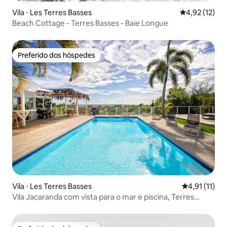
Vila ⋅ Les Terres Basses
4,92 de uma a
4,92 (12)
Beach Cottage - Terres Basses - Baie Longue
Preferido dos hóspedes
Preferido dos hóspedes
Vila ⋅ Les Terres Basses
4,91 de uma a
4,91 (11)
Vila Jacaranda com vista para o mar e piscina, Terres
Basses