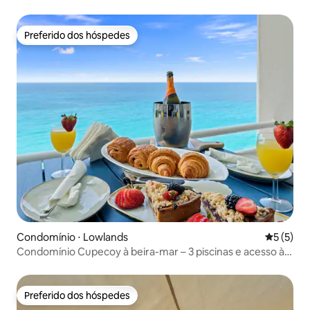
Preferido dos hóspedes
Preferido dos hóspedes
Condomínio ⋅ Lowlands
5 de uma 
5 (5)
Condomínio Cupecoy à beira-mar – 3 piscinas e acesso à
praia
Preferido dos hóspedes
Preferido dos hóspedes