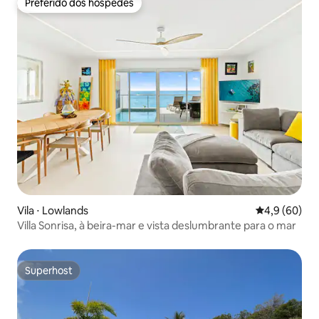
Preferido dos hóspedes
Preferido dos hóspedes
Vila ⋅ Lowlands
4,9 de uma a
4,9 (60)
Villa Sonrisa, à beira-mar e vista deslumbrante para o mar
Superhost
Superhost