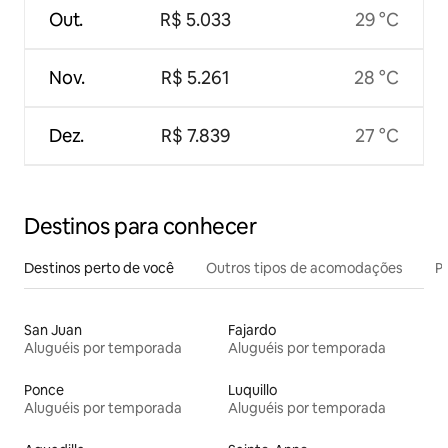
Out.
R$ 5.033
29 °C
Nov.
R$ 5.261
28 °C
Dez.
R$ 7.839
27 °C
Destinos para conhecer
Destinos perto de você
Outros tipos de acomodações
Pr
San Juan
Fajardo
Aluguéis por temporada
Aluguéis por temporada
Ponce
Luquillo
Aluguéis por temporada
Aluguéis por temporada