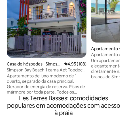
Apartamento ⋅ Si
Apartamento em c
Um apartamento 
Casa de hóspedes ⋅ Simpso
4,95 de uma avaliação média de 
4,95 (108)
elegantemente mo
n Bay
Simpson Bay Beach 1 cama Apt Topdeck.
diretamente na bel
Vista para o mar
Apartamento de luxo moderno de 1
branca de Simpson
quarto, separado da casa principal.
águas cristalinas 
Gerador de energia de reserva. Pisos de
o charme caribenh
mármore por toda parte. Todos os
vida noturna. Nosso refúgio na ilha
Les Terres Basses: comodidades
eletrodomésticos de aço inoxidável em
oferece a você a 
uma cozinha de tamanho completo. Wi-
relaxamento comp
populares em acomodações com acesso
Fi gratuito dentro da casa e no deck do
praia, guarda-chuv
à praia
telhado. TV ao vivo/filmes. Sofá-cama
livre, equipamento
queen adicional na sala de estar
pranchas de remo 
acomoda 2 pessoas. Máquina de
experiência ao lado 