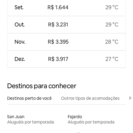
Set.
R$ 1.644
29 °C
Out.
R$ 3.231
29 °C
Nov.
R$ 3.395
28 °C
Dez.
R$ 3.917
27 °C
Destinos para conhecer
Destinos perto de você
Outros tipos de acomodações
Pr
San Juan
Fajardo
Aluguéis por temporada
Aluguéis por temporada