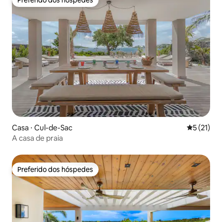
Preferido dos hóspedes
Casa ⋅ Cul-de-Sac
5 de uma a
5 (21)
A casa de praia
Preferido dos hóspedes
Preferido dos hóspedes