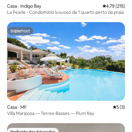
Casa ⋅ Indigo Bay
4,79 de uma av
4,79 (215)
La Pearle - Condomínio luxuoso de 1 quarto perto da praia
Superhost
Superhost
Casa ⋅ MF
5 de uma 
5 (3)
Villa Mariposa — Terres-Basses — Plum Bay
Preferido dos hóspedes