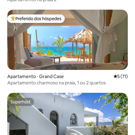
Preferido dos hóspedes
Entre os melhores preferidos dos hóspedes
Apartamento ⋅ Grand Case
5 de uma a
5 (71)
Apartamento charmoso na praia, 1 ou 2 quartos
Superhost
Superhost