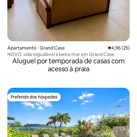
Apartamento ⋅ Grand Case
4,96 de uma a
4,96 (25)
NOVO: vida inigualável à beira-mar em Grand Case
Aluguel por temporada de casas com
acesso à praia
Preferido dos hóspedes
Preferido dos hóspedes