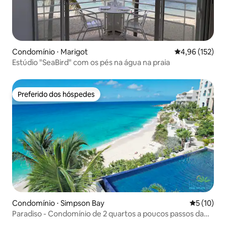
Condomínio ⋅ Marigot
4,96 de uma av
4,96 (152)
Estúdio "SeaBird" com os pés na água na praia
Preferido dos hóspedes
Preferido dos hóspedes
Condomínio ⋅ Simpson Bay
5 de uma a
5 (10)
Paradiso - Condomínio de 2 quartos a poucos passos da
praia de Cupecoy!