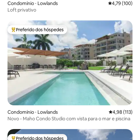
Condomínio ⋅ Lowlands
4,79 de uma av
4,79 (100)
Loft privativo
Preferido dos hóspedes
Entre os melhores preferidos dos hóspedes
Condomínio ⋅ Lowlands
4,98 de uma av
4,98 (113)
Novo - Maho Condo Studio com vista para o mar e piscina
Preferido dos hóspedes