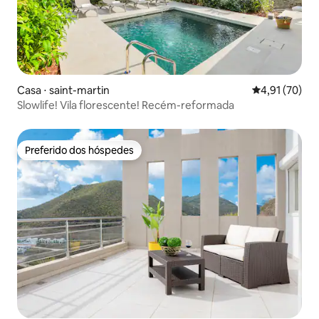
Casa ⋅ saint-martin
4,91 de uma a
4,91 (70)
Slowlife! Vila florescente! Recém-reformada
Preferido dos hóspedes
Preferido dos hóspedes