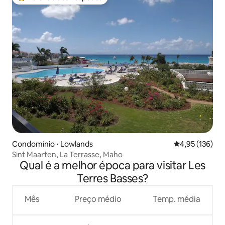
Entre os melhores preferidos dos hóspedes
Condomínio ⋅ Lowlands
4,95 de uma av
4,95 (136)
Sint Maarten, La Terrasse, Maho
Qual é a melhor época para visitar Les
Terres Basses?
Mês
Preço médio
Temp. média