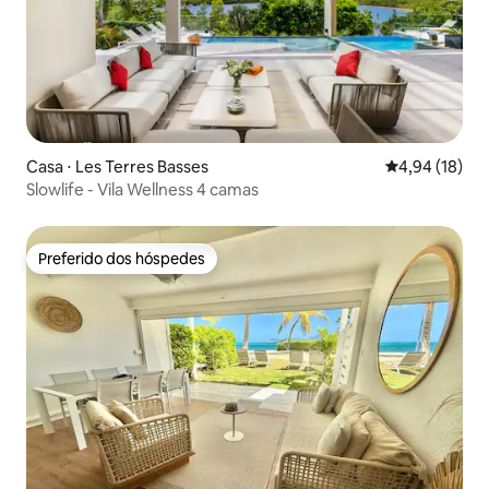
Casa ⋅ Les Terres Basses
4,94 de uma a
4,94 (18)
Slowlife - Vila Wellness 4 camas
Preferido dos hóspedes
Preferido dos hóspedes