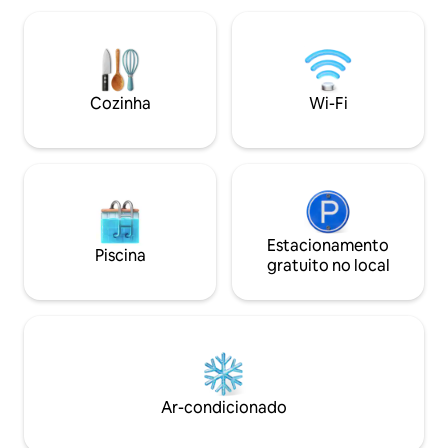
lavar/secar. A 90 passos da bela praia de
comodidades inclu
Simpson Bay. Deck no terraço com vistas
cozinha, cama king
de 360°. Churrasqueira, geladeira e pia
praia, guarda-chu
no deck. Cadeiras de praia, toalhas de
praia, guarda-sol, refrigeradores.
Cozinha
Wi-Fi
Estacionamento bem do lado de fora do
seu portão. Massagem disponível no
local.
Estacionamento
Piscina
gratuito no local
Ar-condicionado