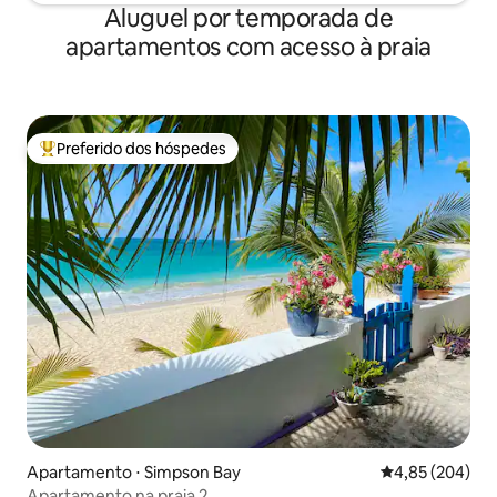
Aluguel por temporada de
apartamentos com acesso à praia
Preferido dos hóspedes
Entre os melhores preferidos dos hóspedes
Apartamento ⋅ Simpson Bay
4,85 de uma ava
4,85 (204)
Apartamento na praia 2