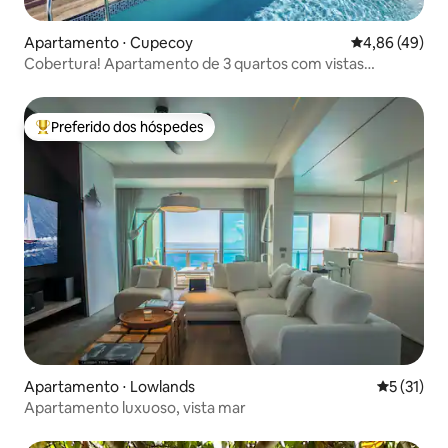
Apartamento ⋅ Cupecoy
4,86 de uma a
4,86 (49)
Cobertura! Apartamento de 3 quartos com vistas
deslumbrantes!
Preferido dos hóspedes
Entre os melhores preferidos dos hóspedes
Apartamento ⋅ Lowlands
5 de uma a
5 (31)
Apartamento luxuoso, vista mar