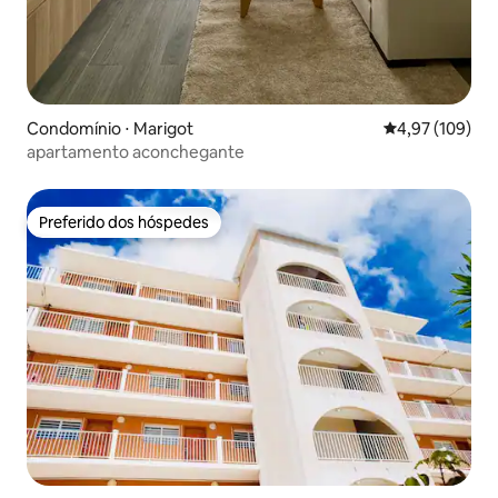
Condomínio ⋅ Marigot
4,97 de uma av
4,97 (109)
apartamento aconchegante
Preferido dos hóspedes
Preferido dos hóspedes