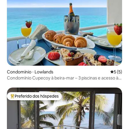
Condomínio ⋅ Lowlands
5 de uma 
5 (5)
Condomínio Cupecoy à beira-mar – 3 piscinas e acesso à
praia
Preferido dos hóspedes
Entre os melhores preferidos dos hóspedes