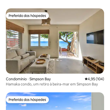
Preferido dos hóspedes
Preferido dos hóspedes
Condomínio ⋅ Simpson Bay
4,95 de uma av
4,95 (104)
Hamaka condo, um retiro à beira-mar em Simpson Bay
Preferido dos hóspedes
Preferido dos hóspedes