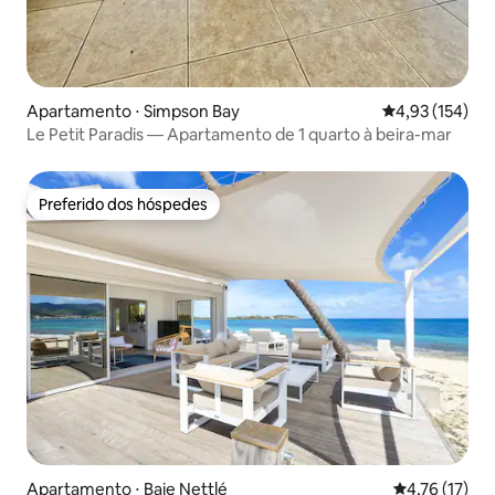
Apartamento ⋅ Simpson Bay
4,93 de uma av
4,93 (154)
Le Petit Paradis — Apartamento de 1 quarto à beira-mar
Preferido dos hóspedes
Preferido dos hóspedes
Apartamento ⋅ Baie Nettlé
4,76 de uma a
4,76 (17)