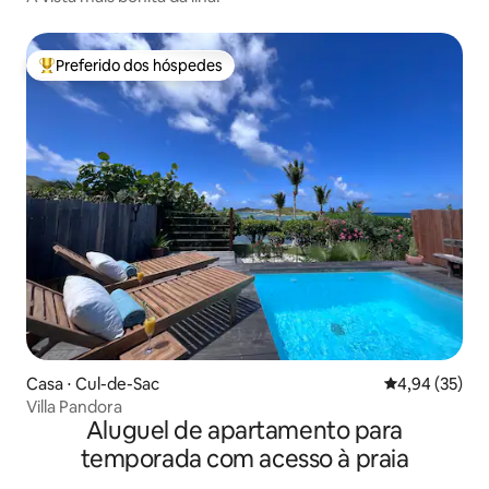
Preferido dos hóspedes
Entre os melhores preferidos dos hóspedes
Casa ⋅ Cul-de-Sac
4,94 de uma a
4,94 (35)
Villa Pandora
Aluguel de apartamento para
temporada com acesso à praia