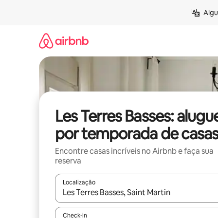
Pular
Algu
para
o
conteúdo
Les Terres Basses: alugue
por temporada de casa
Encontre casas incríveis no Airbnb e faça sua
reserva
Localização
Quando os resultados estiverem disponíveis, expl
Check-in