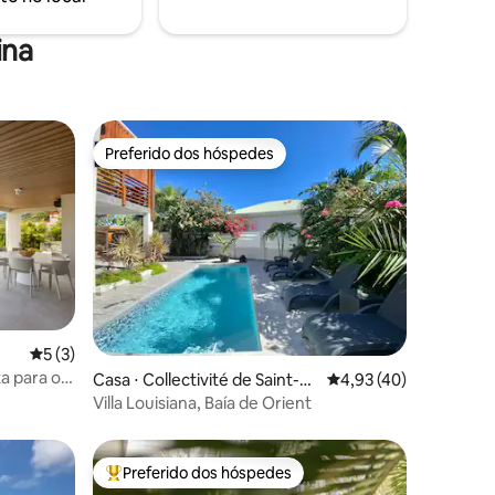
rejuvenescedoras!
ina
Preferido dos hóspedes
Preferido dos hóspedes
5 de uma avaliação média de 5, 3 avaliações
5 (3)
ta para o
ções
Casa ⋅ Collectivité de Saint-M
4,93 de uma avaliação
4,93 (40)
artin
Villa Louisiana, Baía de Orient
Preferido dos hóspedes
Entre os melhores preferidos dos hóspedes