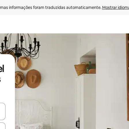
mas informações foram traduzidas automaticamente. 
Mostrar idioma
l
s
ore-os usando as seta para cima e para baixo do teclado ou tocando e