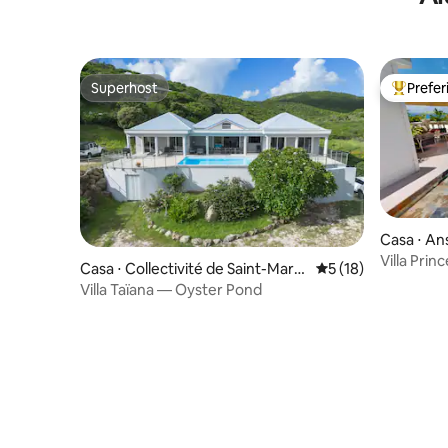
Superhost
Prefe
Superhost
Entre os
Casa ⋅ An
Villa Prin
Casa ⋅ Collectivité de Saint-Marti
5 de uma avaliação 
5 (18)
privada A
n
Villa Taïana — Oyster Pond