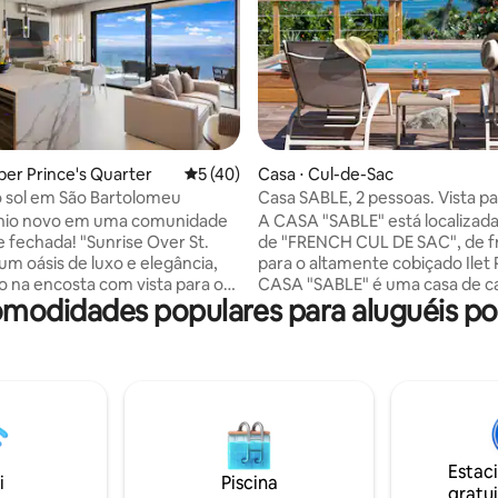
média de 5, 25 avaliações
per Prince's Quarter
5 de uma avaliação média de 5, 40 avalia
5 (40)
Casa ⋅ Cul-de-Sac
 sol em São Bartolomeu
Casa SABLE, 2 pessoas. Vista pa
piscina privativa.
io novo em uma comunidade
A CASA "SABLE" está localizada
e fechada! "Sunrise Over St.
de "FRENCH CUL DE SAC", de f
um oásis de luxo e elegância,
para o altamente cobiçado Ilet 
o na encosta com vista para o
CASA "SABLE" é uma casa de 
comodidades populares para aluguéis p
lântico e St Barth. Aproveite o
acolhedora para 2 pessoas co
 sol todas as manhãs nesta
piscina privada de frente para 
ade moderna composta por 2
azul-turquesa da reserva natural
incipais com 2 banheiros, sala
de "FRENCH CUL DE SAC" fica a
com cozinha totalmente
minutos da ORIENT BAY, uma ba
 terraço exterior e área de
turística com muitos restauran
. Cada quarto e a sala de estar
e atividades aquáticas. E muito
 panorâmica desobstruída para
GRAND CASE, nossa pequena a
Estac
 piscina de borda infinita de
típica com restaurantes gourm
i
Piscina
gratui
lego e um terraço com vista
misturada com lolos crioulos à 