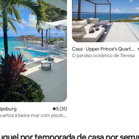
Casa ⋅ Upper Prince's Quarte
média de 5, 83 avaliações
r
O paraíso oceânico de Teresa
lipsburg
5 de uma avaliação média de 5, 31 avalia
5 (31)
 quartos à beira-mar com piscina
nfinita privativa
uguel por temporada de casa por sem