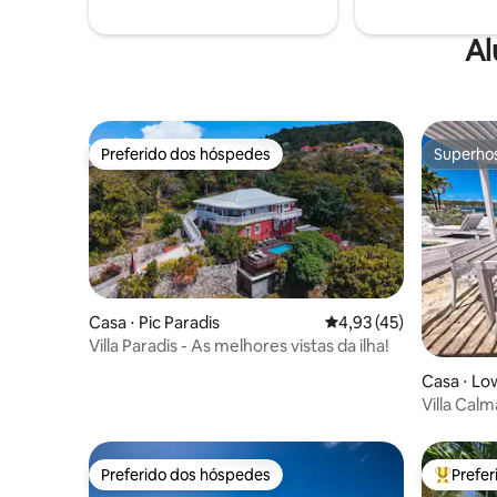
viagem de negócios ou trabalho em casa.
para o ma
Al
Preferido dos hóspedes
Superho
Preferido dos hóspedes
Superho
Casa ⋅ Pic Paradis
4,93 de uma avaliação 
4,93 (45)
Villa Paradis - As melhores vistas da ilha!
Casa ⋅ Lo
Villa Calm
tranquili
Preferido dos hóspedes
Prefe
Preferido dos hóspedes
Entre os