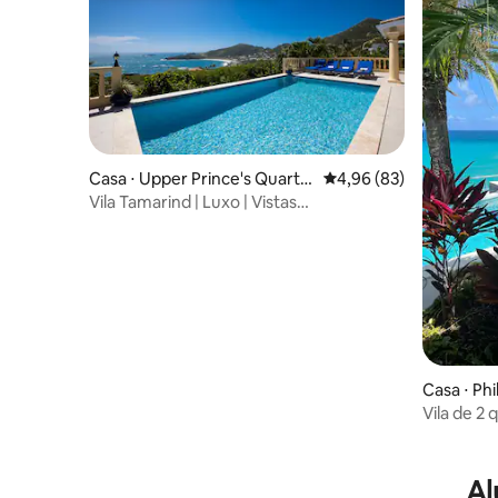
Casa ⋅ Upper Prince's Quarte
4,96 de uma avaliação 
4,96 (83)
r
Vila Tamarind | Luxo | Vistas
espetaculares | 4 quartos
Casa ⋅ Phi
Vila de 2
de borda i
Al