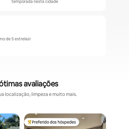
temporada nesta cidade
o de 5 estrelas!
ótimas avaliações
 localização, limpeza e muito mais.
Casa ⋅ Le
Preferido dos hóspedes
Superho
os hóspedes
Entre os melhores preferidos dos hóspedes
Superho
15% de d