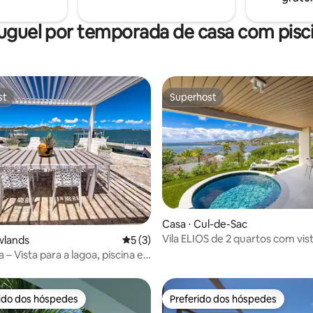
r.
mar...
uguel por temporada de casa com pisc
st
Superhost
st
Superhost
média de 5, 45 avaliações
Casa ⋅ Cul-de-Sac
Vila ELIOS de 2 quartos com vis
wlands
5 de uma avaliação média de 5, 3 avalia
5 (3)
mar
a – Vista para a lagoa, piscina e
dade
rido dos hóspedes
Preferido dos hóspedes
 melhores preferidos dos hóspedes
Preferido dos hóspedes