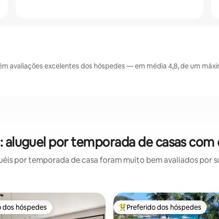
êm avaliações excelentes dos hóspedes — em média 4,8, de um máxim
s: aluguel por temporada de casas com 
éis por temporada de casa foram muito bem avaliados por sua
o dos hóspedes
Preferido dos hóspedes
o dos hóspedes
Entre os melhores preferidos d