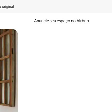
 original
Anuncie seu espaço no Airbnb
 deslizando o dedo na tela.