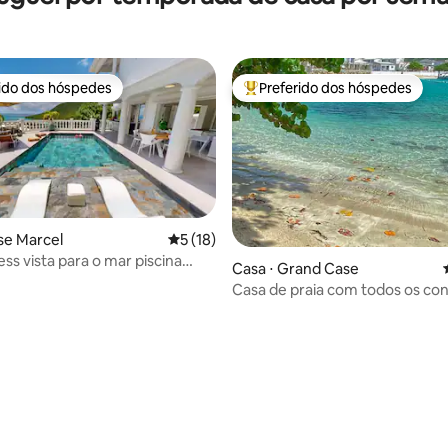
rido dos hóspedes
Preferido dos hóspedes
 melhores preferidos dos hóspedes
Entre os melhores preferidos d
se Marcel
5 de uma avaliação média de 5, 18 avalia
5 (18)
cess vista para o mar piscina
média de 5, 18 avaliações
Casa ⋅ Grand Case
nse Marcel
Casa de praia com todos os co