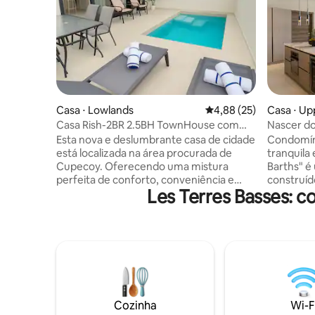
Casa ⋅ Lowlands
4,88 de uma avaliação 
4,88 (25)
Casa ⋅ Up
Casa Rish-2BR 2.5BH TownHouse com
Nascer do
piscina em Cupecoy
Esta nova e deslumbrante casa de cidade
Condomín
está localizada na área procurada de
tranquila 
Cupecoy. Oferecendo uma mistura
Barths" é 
perfeita de conforto, conveniência e
construíd
Les Terres Basses: 
charme caribenho para uma estadia
Oceano At
inesquecível. Esta casa tornará suas
nascer do
férias de sonho no Caribe realidade. Fica
propried
a uma curta distância a pé da praia de
quartos pr
Cupecoy. Possui piscina privativa e
de estar 
terraço no último piso com excelentes
equipada,
vistas para a lagoa. É uma combinação de
lavanderia
charme e contemporâneo que se
têm vista
encaixa perfeitamente em suas
o mar. Uma
Cozinha
Wi-F
escapadas de fim de semana, férias,
tirar o fô