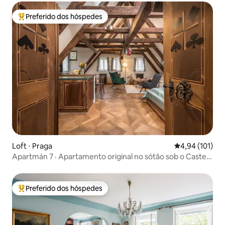
Preferido dos hóspedes
Entre os melhores preferidos dos hóspedes
Loft ⋅ Praga
4,94 de uma av
4,94 (101)
Apartmán 7 · Apartamento original no sótão sob o Castelo
de Praga
Preferido dos hóspedes
Entre os melhores preferidos dos hóspedes