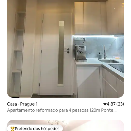
Casa ⋅ Prague 1
4,87 de uma a
4,87 (23)
Apartamento reformado para 4 pessoas 120m Ponte
Carlos 70m metro
Preferido dos hóspedes