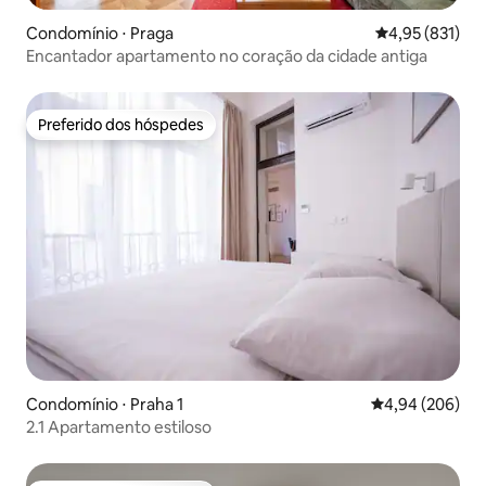
Condomínio ⋅ Praga
4,95 de uma av
4,95 (831)
Encantador apartamento no coração da cidade antiga
Preferido dos hóspedes
Preferido dos hóspedes
Condomínio ⋅ Praha 1
4,94 de uma ava
4,94 (206)
2.1 Apartamento estiloso