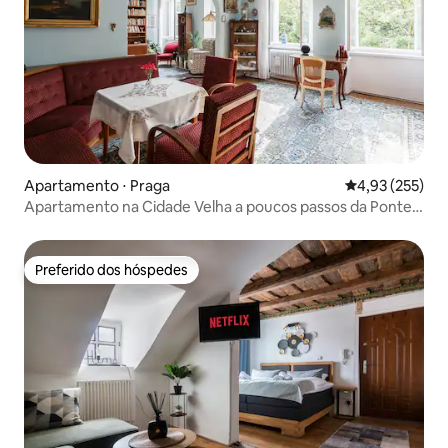
Apartamento ⋅ Praga
4,93 de uma av
4,93 (255)
Apartamento na Cidade Velha a poucos passos da Ponte
Carlos
Preferido dos hóspedes
Preferido dos hóspedes