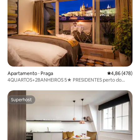
Apartamento ⋅ Praga
4,86 de uma av
4,86 (478)
4QUARTOS+2BANHEIROS 5★ PRESIDENTES perto do
Castelo de Praga,V!EWS, A/C
Superhost
Superhost