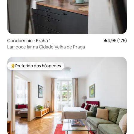
Condomínio ⋅ Praha 1
4,95 de uma av
4,95 (175)
Lar, doce lar na Cidade Velha de Praga
Preferido dos hóspedes
Entre os melhores preferidos dos hóspedes