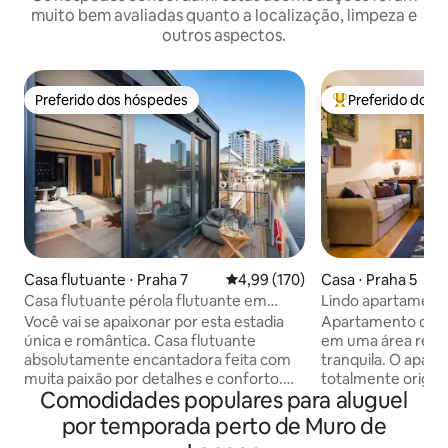
muito bem avaliadas quanto a localização, limpeza e
outros aspectos.
Preferido dos hóspedes
Preferido dos 
Preferido dos hóspedes
Entre os melhore
Casa flutuante ⋅ Praha 7
4,99 de uma avaliação média de 
4,99 (170)
Casa ⋅ Praha 5
Casa flutuante pérola flutuante em
Lindo apartamento
Praga
estacionamento, j
Você vai se apaixonar por esta estadia
Apartamento de lu
única e romântica. Casa flutuante
em uma área resid
absolutamente encantadora feita com
tranquila. O apar
muita paixão por detalhes e conforto.
totalmente origin
Comodidades populares para aluguel
Você vai experimentar uma estadia
privativa tem uma 
inesquecível e não vai querer sair. Você
Estacionamento s
por temporada perto de Muro de
pode pescar, ou apenas observar o
casa. Grande e bel