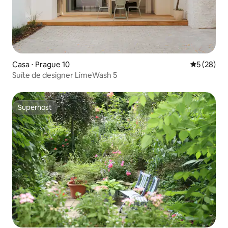
Casa ⋅ Prague 10
5 de uma a
5 (28)
Suíte de designer LimeWash 5
Superhost
Superhost