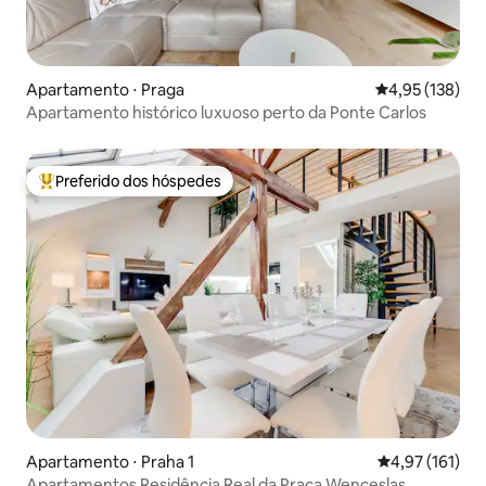
Apartamento ⋅ Praga
4,95 de uma av
4,95 (138)
Apartamento histórico luxuoso perto da Ponte Carlos
Preferido dos hóspedes
Entre os melhores preferidos dos hóspedes
Apartamento ⋅ Praha 1
4,97 de uma av
4,97 (161)
Apartamentos Residência Real da Praça Wenceslas