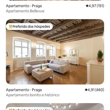
Apartamento ⋅ Praga
4,97 de uma av
4,97 (151)
Apartamento Bellevue
Preferido dos hóspedes
Entre os melhores preferidos dos hóspedes
Apartamento ⋅ Praga
4,91 de uma av
4,91 (460)
Apartamento bonito e histórico