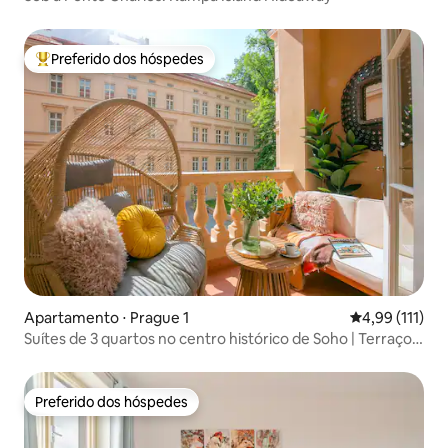
Preferido dos hóspedes
Entre os melhores preferidos dos hóspedes
Apartamento ⋅ Prague 1
4,99 de uma av
4,99 (111)
Suítes de 3 quartos no centro histórico de Soho | Terraço
privativo | #B304
Preferido dos hóspedes
Preferido dos hóspedes