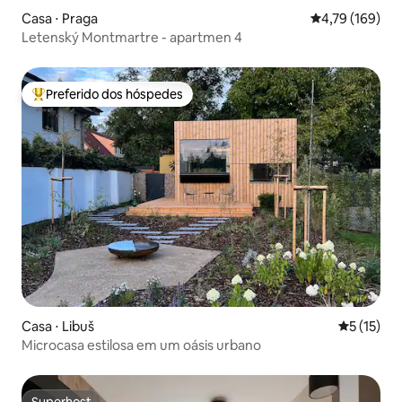
Casa ⋅ Praga
4,79 de uma av
4,79 (169)
Letenský Montmartre - apartmen 4
Preferido dos hóspedes
Entre os melhores preferidos dos hóspedes
Casa ⋅ Libuš
5 de uma a
5 (15)
Microcasa estilosa em um oásis urbano
Superhost