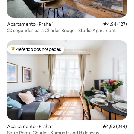
Apartamento ⋅ Praha 1
4,94 de uma av
4,94 (127)
20 segundos para Charles Bridge - Studio Apartment
Preferido dos hóspedes
Entre os melhores preferidos dos hóspedes
Apartamento ⋅ Praha 1
4,92 de uma ava
4,92 (244)
Sob a Ponte Charles: Kampa Island Hideaway