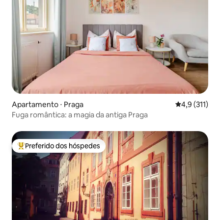
Apartamento ⋅ Praga
4,9 de uma av
4,9 (311)
Fuga romântica: a magia da antiga Praga
Preferido dos hóspedes
Entre os melhores preferidos dos hóspedes