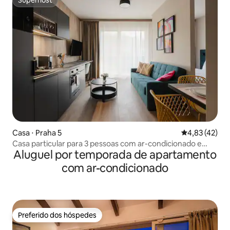
Superhost
Casa ⋅ Praha 5
4,83 de uma a
4,83 (42)
Casa particular para 3 pessoas com ar-condicionado e
Aluguel por temporada de apartamento
varanda privativa! Novo
com ar-condicionado
Preferido dos hóspedes
Preferido dos hóspedes