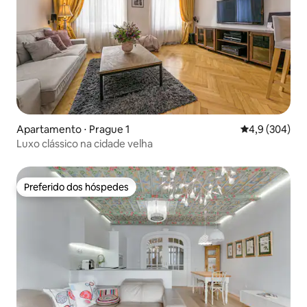
Apartamento ⋅ Prague 1
4,9 de uma av
4,9 (304)
Luxo clássico na cidade velha
Preferido dos hóspedes
Preferido dos hóspedes