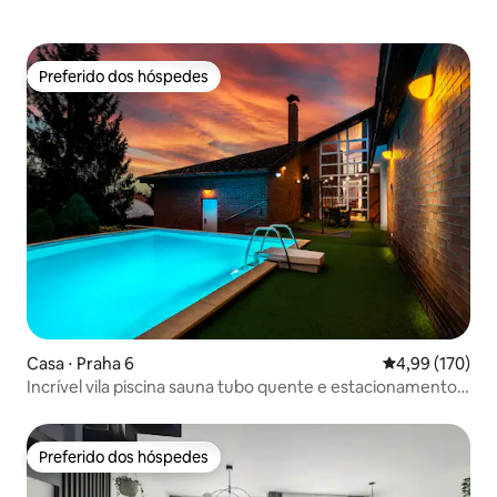
Preferido dos hóspedes
Preferido dos hóspedes
Casa ⋅ Praha 6
4,99 de uma av
4,99 (170)
Incrível vila piscina sauna tubo quente e estacionamento
gratuito
Preferido dos hóspedes
Preferido dos hóspedes