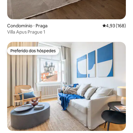
Condomínio ⋅ Praga
4,93 de uma av
4,93 (168)
Villa Apus Prague 1
Preferido dos hóspedes
Preferido dos hóspedes