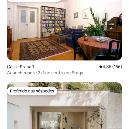
Entre os melhores preferidos dos hóspedes
Casa ⋅ Praha 1
4,86 de uma av
4,86 (166)
Aconchegante 2+1 no centro de Praga
Preferido dos hóspedes
Preferido dos hóspedes