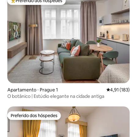
Preferido dos hóspedes
Entre os melhores preferidos dos hóspedes
Apartamento ⋅ Prague 1
4,91 de uma av
4,91 (183)
O botânico | Estúdio elegante na cidade antiga
Preferido dos hóspedes
Preferido dos hóspedes