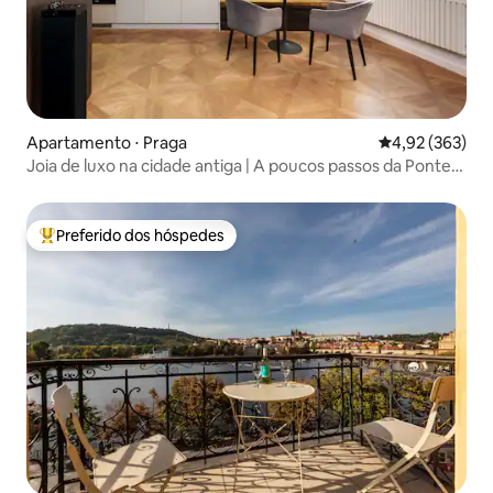
Apartamento ⋅ Praga
4,92 de uma av
4,92 (363)
Joia de luxo na cidade antiga | A poucos passos da Ponte
Carlos | Ar-condicionado
Preferido dos hóspedes
Entre os melhores preferidos dos hóspedes