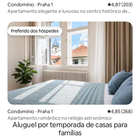
Condomínio ⋅ Praha 1
4,87 de uma av
4,87 (203)
Apartamento elegante e luxuoso no centro histórico de
Praga
Preferido dos hóspedes
Preferido dos hóspedes
Condomínio ⋅ Praha 1
4,85 de uma ava
4,85 (268)
Apartamento romântico no relógio astronômico
Aluguel por temporada de casas para
famílias