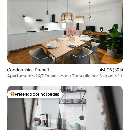
Condomínio ⋅ Praha 1
4,96 de uma ava
4,96 (303)
Apartamento 2QT Encantador e Tranquilo por Stepan Nº 1
Preferido dos hóspedes
Entre os melhores preferidos dos hóspedes