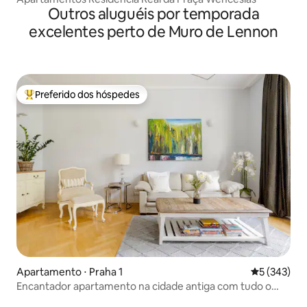
Outros aluguéis por temporada
excelentes perto de Muro de Lennon
Preferido dos hóspedes
Entre os melhores preferidos dos hóspedes
Apartamento ⋅ Praha 1
5 de uma av
5 (343)
Encantador apartamento na cidade antiga com tudo o
que você pode desejar