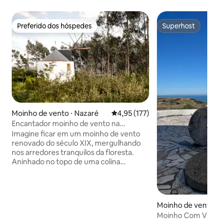
Preferido dos hóspedes
Superhost
Preferido dos hóspedes
Superhost
Moinho de vento ⋅ Nazaré
4,95 de uma avaliação média de 
4,95 (177)
Encantador moinho de vento na
floresta, a 10 minutos da praia
Imagine ficar em um moinho de vento
renovado do século XIX, mergulhando
nos arredores tranquilos da floresta.
Aninhado no topo de uma colina
arborizada, a localização do moinho de
vento permite que você desfrute das
trilhas adjacentes e se banhe na
natureza e também explore algumas
Moinho de vento ⋅
das melhores praias da costa de prata, a
ouro
Moinho Com Vista
apenas alguns minutos de distância.