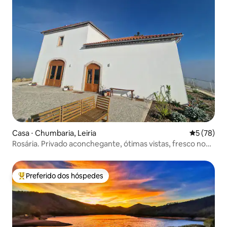
Casa ⋅ Chumbaria, Leiria
5 de uma a
5 (78)
Rosária. Privado aconchegante, ótimas vistas, fresco no
verão
Preferido dos hóspedes
Entre os melhores preferidos dos hóspedes