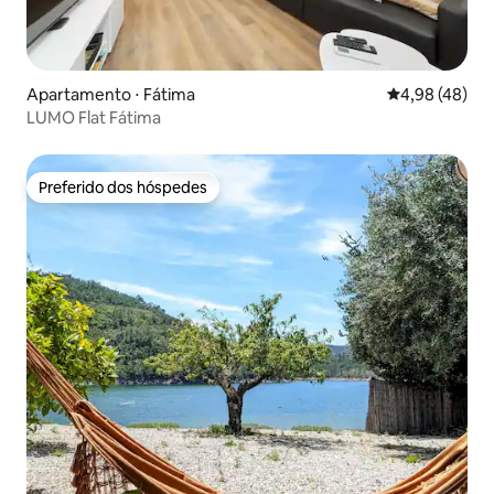
Apartamento ⋅ Fátima
4,98 de uma a
4,98 (48)
LUMO Flat Fátima
Preferido dos hóspedes
Preferido dos hóspedes