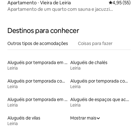
Apartamento ⋅ Vieira de Leiria
4,95 de uma a
4,95 (55)
Apartamento de um quarto com sauna e jacuzzi
compartilhados
Destinos para conhecer
Outros tipos de acomodações
Coisas para fazer
Aluguéis por temporada em albergue
Aluguéis de chalés
Leiria
Leiria
Aluguéis por temporada com sauna
Aluguéis por temporada com cama de altura acessível
Leiria
Leiria
Aluguéis por temporada em hotéis-fazenda
Aluguéis de espaços que aceitam animais de estimação
Leiria
Leiria
Aluguéis de vilas
Mostrar mais
Leiria