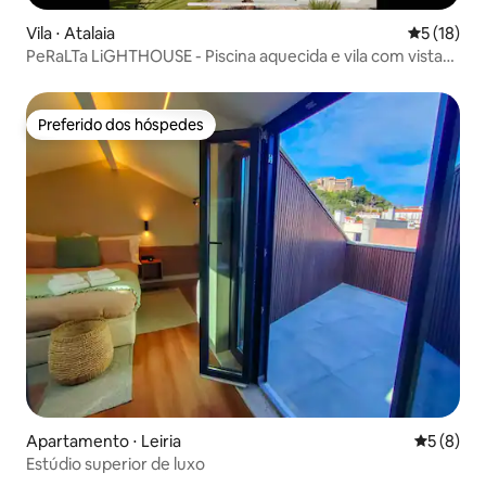
Vila ⋅ Atalaia
5 de uma a
5 (18)
PeRaLTa LiGHTHOUSE - Piscina aquecida e vila com vista
para o mar
Preferido dos hóspedes
Preferido dos hóspedes
Apartamento ⋅ Leiria
5 de uma 
5 (8)
Estúdio superior de luxo