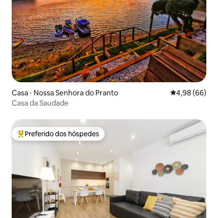
Casa ⋅ Nossa Senhora do Pranto
4,98 de uma av
4,98 (66)
Casa da Saudade
Preferido dos hóspedes
Entre os melhores preferidos dos hóspedes