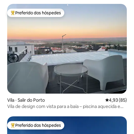
Preferido dos hóspedes
Entre os melhores preferidos dos hóspedes
Vila ⋅ Salir do Porto
4,93 de uma a
4,93 (85)
Vila de design com vista para a baía – piscina aquecida e
banheira de hidromassagem
Preferido dos hóspedes
Entre os melhores preferidos dos hóspedes