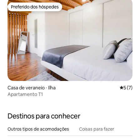
Preferido dos hóspedes
Preferido dos hóspedes
Casa de veraneio ⋅ Ilha
5 de uma 
5 (7)
Apartamento T1
Destinos para conhecer
Outros tipos de acomodações
Coisas para fazer