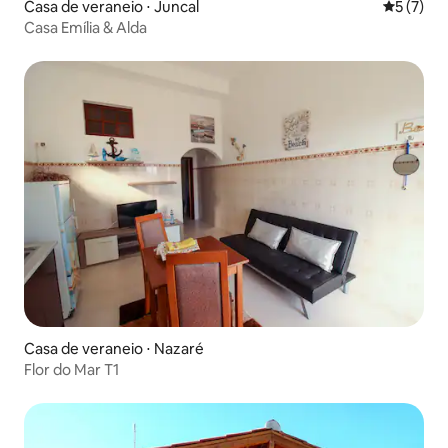
Casa de veraneio ⋅ Juncal
5 de uma 
5 (7)
Casa Emília & Alda
Casa de veraneio ⋅ Nazaré
Flor do Mar T1