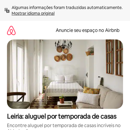
Pular
Algumas informações foram traduzidas automaticamente. 
para
Mostrar idioma original
o
conteúdo
Anuncie seu espaço no Airbnb
Leiria: aluguel por temporada de casas
Encontre aluguel por temporada de casas incríveis no