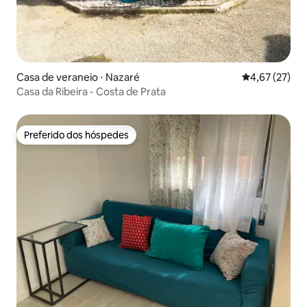
Casa de veraneio ⋅ Nazaré
4,67 de uma a
4,67 (27)
Casa da Ribeira - Costa de Prata
Preferido dos hóspedes
Preferido dos hóspedes