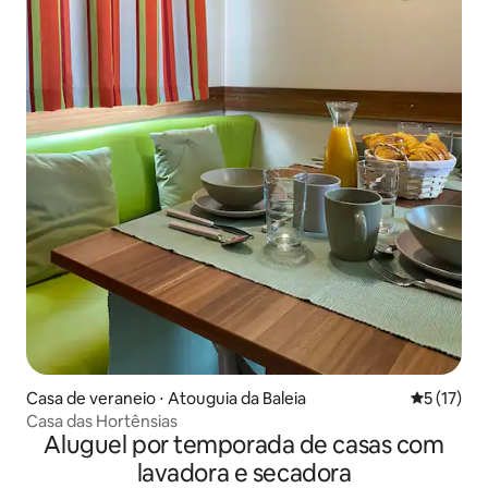
Casa de veraneio ⋅ Atouguia da Baleia
5 de uma a
5 (17)
Casa das Hortênsias
Aluguel por temporada de casas com
lavadora e secadora