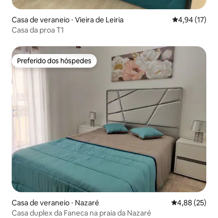
Casa de veraneio ⋅ Vieira de Leiria
4,94 de uma a
4,94 (17)
Casa da proa T1
Preferido dos hóspedes
Preferido dos hóspedes
Casa de veraneio ⋅ Nazaré
4,88 de uma a
4,88 (25)
Casa duplex da Faneca na praia da Nazaré