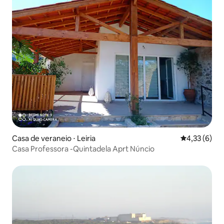
Casa de veraneio ⋅ Leiria
4,33 de uma 
4,33 (6)
Casa Professora -Quintadela Aprt Núncio