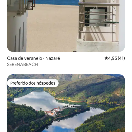
Casa de veraneio ⋅ Nazaré
4,95 de uma a
4,95 (41)
SERENABEACH
Preferido dos hóspedes
Preferido dos hóspedes