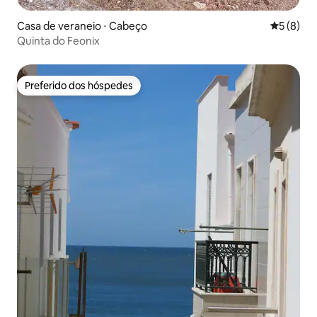
Casa de veraneio ⋅ Cabeço
5 de uma 
5 (8)
Quinta do Feonix
Preferido dos hóspedes
Preferido dos hóspedes