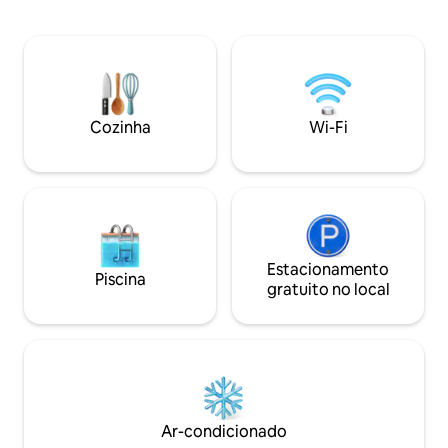
padaria, açougue, mercado de produtos
televisão e de um
frescos), em um local tranquilo e a
com micro-ondas e
poucos minutos a pé da praia, lojas e
uma máquina de l
restaurantes. Há até um elevador para
casa de banho com
levá-lo da cidade velha até o nível da
disponíveis toalha
praia, ótimo para carrinhos de bebê. Por
alojamento está s
favor, abra as fotos para saber mais.
Nazaré.
Cozinha
Wi-Fi
Estacionamento
Piscina
gratuito no local
Ar-condicionado