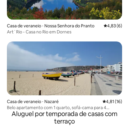
Casa de veraneio ⋅ Nossa Senhora do Pranto
4,83 de uma 
4,83 (6)
Art`Rio - Casa no Rio em Dornes
Casa de veraneio ⋅ Nazaré
4,81 de uma a
4,81 (16)
Belo apartamento com 1 quarto, sofá-cama para 4
Aluguel por temporada de casas com
pessoas, ADA com elevador
terraço