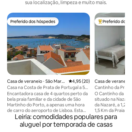
sua localização, limpeza e muito mais.
Preferido dos hóspedes
Preferido dos 
Preferido dos hóspedes
Entre os melhore
Casa de veraneio ⋅ São Marti
4,95 de uma avaliação média de
4,95 (20)
Casa de veraneio 
nho do Porto
Casa na Costa de Prata de Portugal a 5
Cantinho da Praia
minutos a pé da praia
Encantadora casa de 4 quartos perto da
O Cantinho da Pra
bela praia familiar e da cidade de São
situado na Nazaré,
Martinho do Porto, a apenas uma hora
da Nazaré, a 1,2 K
de carro do aeroporto de Lisboa. Esta
1,5 Km da Praia do
Leiria: comodidades populares para
casa de 3 andares está em uma ótima
disponibiliza ac
localização, ao virar da esquina da cidade
WI-Fi gratuito. A casa de Férias dispõe
aluguel por temporada de casas
velha de paralelepípedos (minimercado,
de 1 quarto com 2