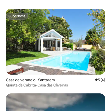
Superhost
Superhost
Casa de veraneio ⋅ Santarem
5 de uma 
5 (4)
Quinta da Cabrita-Casa das Oliveiras