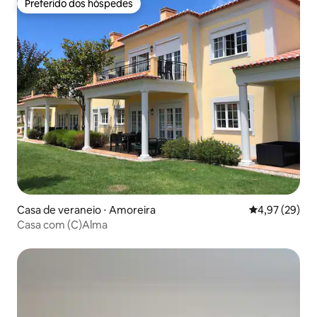
Preferido dos hóspedes
Preferido dos hóspedes
Casa de veraneio ⋅ Amoreira
4,97 de uma a
4,97 (29)
Casa com (C)Alma