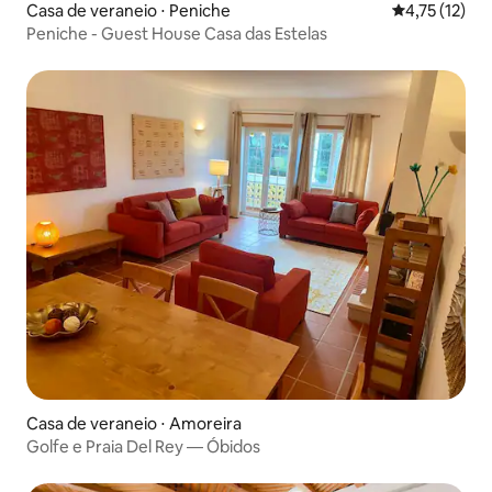
Casa de veraneio ⋅ Peniche
4,75 de uma a
4,75 (12)
Peniche - Guest House Casa das Estelas
Casa de veraneio ⋅ Amoreira
Golfe e Praia Del Rey — Óbidos