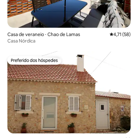
Casa de veraneio ⋅ Chao de Lamas
4,71 de uma a
4,71 (58)
Casa Nórdica
Preferido dos hóspedes
Preferido dos hóspedes