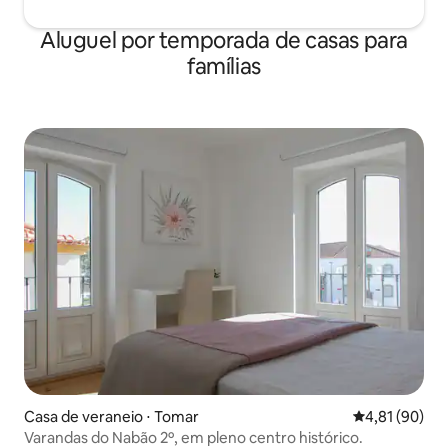
Aluguel por temporada de casas para
famílias
Casa de veraneio ⋅ Tomar
4,81 de uma a
4,81 (90)
Varandas do Nabão 2º, em pleno centro histórico.