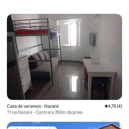
Casa de veraneio ⋅ Nazaré
4,75 de uma 
4,75 (4)
T1 na Nazaré - Central a 350m da praia