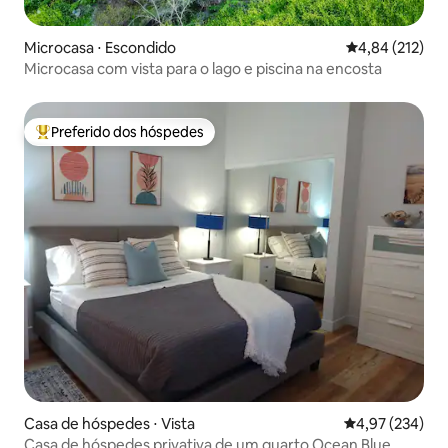
Microcasa ⋅ Escondido
4,84 de uma av
4,84 (212)
Microcasa com vista para o lago e piscina na encosta
Preferido dos hóspedes
Entre os melhores preferidos dos hóspedes
Casa de hóspedes ⋅ Vista
4,97 de uma av
4,97 (234)
Casa de hóspedes privativa de um quarto Ocean Blue