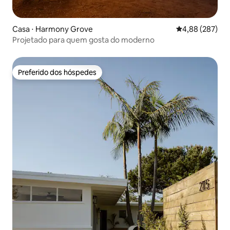
Casa ⋅ Harmony Grove
4,88 de uma ava
4,88 (287)
Projetado para quem gosta do moderno
Preferido dos hóspedes
Preferido dos hóspedes