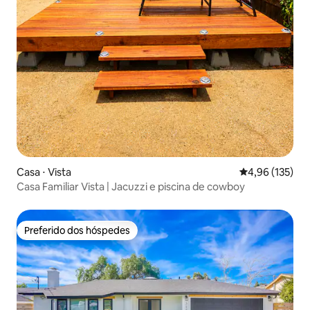
Casa ⋅ Vista
4,96 de uma av
4,96 (135)
Casa Familiar Vista | Jacuzzi e piscina de cowboy
Preferido dos hóspedes
Preferido dos hóspedes