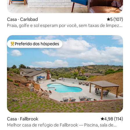
Casa ⋅ Carlsbad
5 de uma av
5 (107)
Praia, golfe e sol esperam por você, sem taxas de limpeza
adicionais!
Preferido dos hóspedes
Entre os melhores preferidos dos hóspedes
Casa ⋅ Fallbrook
4,98 de uma av
4,98 (114)
Melhor casa de refúgio de Fallbrook — Piscina, sala de