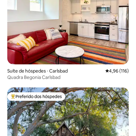
Suíte de hóspedes ⋅ Carlsbad
4,96 de uma av
4,96 (116)
Quadra Begonia Carlsbad
Preferido dos hóspedes
Entre os melhores preferidos dos hóspedes