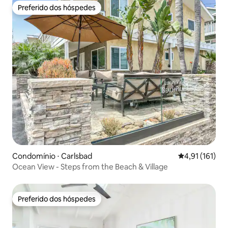
Preferido dos hóspedes
Preferido dos hóspedes
Condomínio ⋅ Carlsbad
4,91 de uma av
4,91 (161)
Ocean View - Steps from the Beach & Village
Preferido dos hóspedes
Preferido dos hóspedes