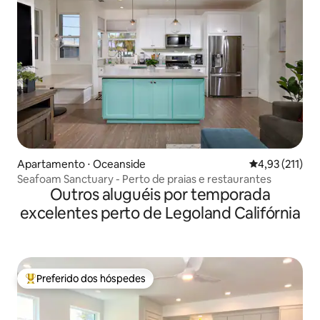
Apartamento ⋅ Oceanside
4,93 de uma av
4,93 (211)
Seafoam Sanctuary - Perto de praias e restaurantes
Outros aluguéis por temporada
excelentes perto de Legoland Califórnia
Preferido dos hóspedes
Entre os melhores preferidos dos hóspedes