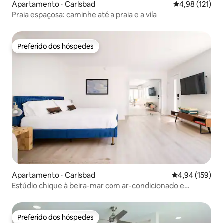
Apartamento ⋅ Carlsbad
4,98 de uma av
4,98 (121)
Praia espaçosa: caminhe até a praia e a vila
Preferido dos hóspedes
Preferido dos hóspedes
Apartamento ⋅ Carlsbad
4,94 de uma av
4,94 (159)
Estúdio chique à beira-mar com ar-condicionado e
estacionamento
Preferido dos hóspedes
Preferido dos hóspedes