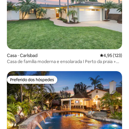
Casa ⋅ Carlsbad
4,95 de uma av
4,95 (123)
Casa de família moderna e ensolarada I Perto da praia +
restaurantes
Preferido dos hóspedes
Preferido dos hóspedes