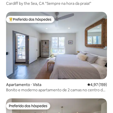
Cardiff by the Sea, CA "Sempre na hora da praia!"
Preferido dos hóspedes
Entre os melhores preferidos dos hóspedes
Apartamento ⋅ Vista
4,97 de uma av
4,97 (159)
Bonito e moderno apartamento de 2 camas no centro de
Vista!
Preferido dos hóspedes
Preferido dos hóspedes