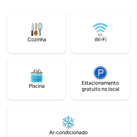
totalmente abaste
ideais para um grupo ou férias em
para dias de parq
família. A cozinha deslumbrante está
de praia e aventuras em
equipada com tudo o que você precisa
para férias em fam
para desfrutar de uma refeição juntos.
viagens com vária
Comodidades ideais para famílias:
interno e extern
cadeira alta, pack-n-play, banheira de
para relaxar após
Cozinha
Wi-Fi
bebê, brinquedos, fliperama, pingue-
família.
pongue e parquinho.
Estacionamento
Piscina
gratuito no local
Ar-condicionado