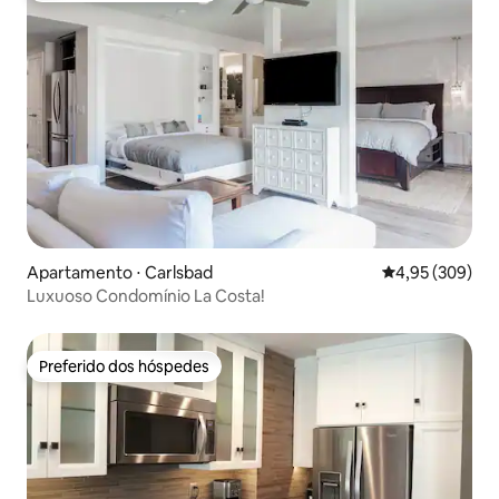
Apartamento ⋅ Carlsbad
4,95 de uma ava
4,95 (309)
Luxuoso Condomínio La Costa!
Preferido dos hóspedes
Preferido dos hóspedes