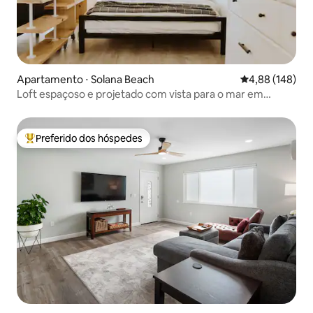
Apartamento ⋅ Solana Beach
4,88 de uma av
4,88 (148)
Loft espaçoso e projetado com vista para o mar em
Solana Beach!
Preferido dos hóspedes
Entre os melhores preferidos dos hóspedes