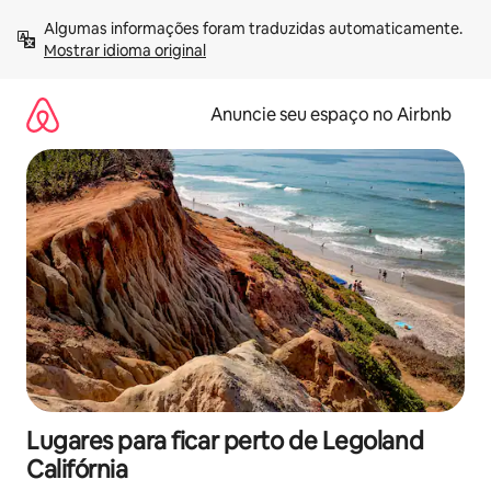
Pular
Algumas informações foram traduzidas automaticamente. 
para
Mostrar idioma original
o
conteúdo
Anuncie seu espaço no Airbnb
Lugares para ficar perto de Legoland
Califórnia