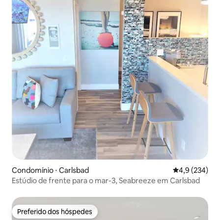
Condomínio ⋅ Carlsbad
4,9 de uma av
4,9 (234)
Estúdio de frente para o mar-3, Seabreeze em Carlsbad
Preferido dos hóspedes
Preferido dos hóspedes