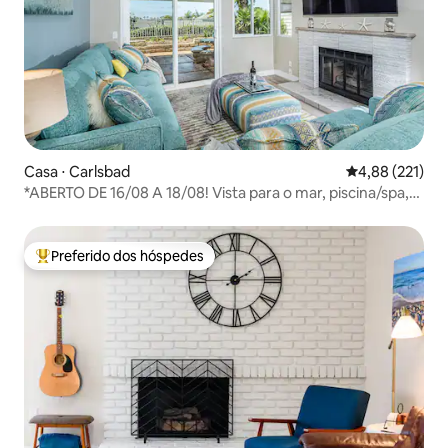
Casa ⋅ Carlsbad
4,88 de uma av
4,88 (221)
*ABERTO DE 16/08 A 18/08! Vista para o mar, piscina/spa,
aceita animais, perto da praia
Preferido dos hóspedes
Entre os melhores preferidos dos hóspedes