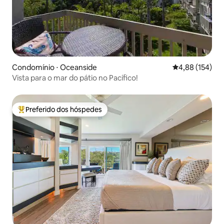
Condomínio ⋅ Oceanside
4,88 de uma av
4,88 (154)
Vista para o mar do pátio no Pacífico!
Preferido dos hóspedes
Entre os melhores preferidos dos hóspedes