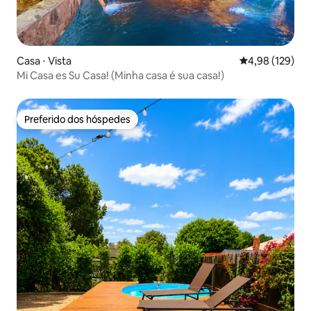
Casa ⋅ Vista
4,98 de uma av
4,98 (129)
Mi Casa es Su Casa! (Minha casa é sua casa!)
Preferido dos hóspedes
Preferido dos hóspedes