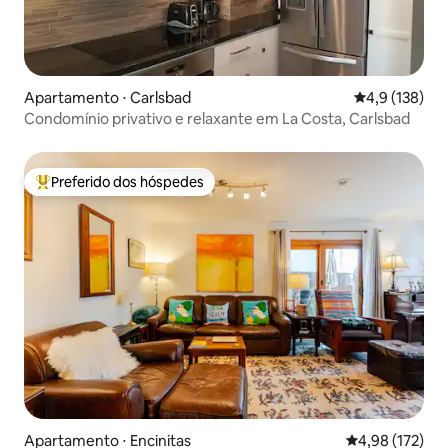
Apartamento ⋅ Carlsbad
4,9 de uma av
4,9 (138)
Condomínio privativo e relaxante em La Costa, Carlsbad
Preferido dos hóspedes
Entre os melhores preferidos dos hóspedes
Apartamento ⋅ Encinitas
4,98 de uma av
4,98 (172)