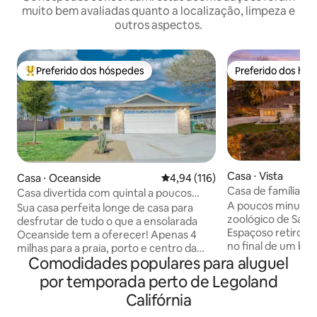
muito bem avaliadas quanto a localização, limpeza e
outros aspectos.
Preferido dos hóspedes
Preferido dos hó
Entre os melhores preferidos dos hóspedes
Preferido dos hó
Casa ⋅ Vista
Casa ⋅ Oceanside
4,94 de uma avaliação média de 
4,94 (116)
Casa de família - 
Casa divertida com quintal a poucos
praia, cães permit
A poucos minutos 
minutos da praia e da Legoland
Sua casa perfeita longe de casa para
zoológico de San D
desfrutar de tudo o que a ensolarada
Espaçoso retiro n
Oceanside tem a oferecer! Apenas 4
no final de um be
milhas para a praia, porto e centro da
panorâmica. Dorm
Comodidades populares para aluguel
cidade com restaurantes, lojas e cafés e
beliche e sala de j
9 milhas para a Legoland. Casa espaçosa
por temporada perto de Legoland
Enorme quintal t
e aconchegante com ar condicionado
Califórnia
(cães ficam de gra
central em um bairro tranquilo. Conceito
sol com lareira e 
de vida aberto e um belo quintal são