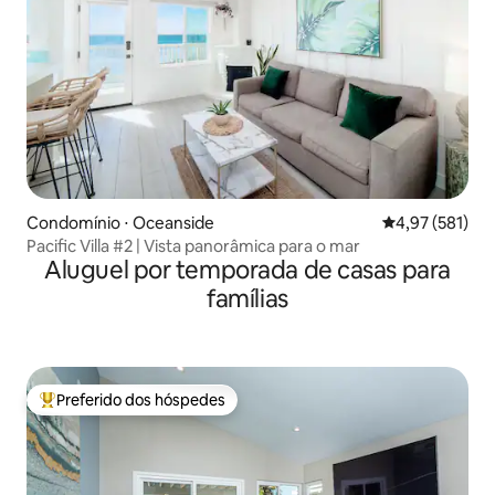
Condomínio ⋅ Oceanside
4,97 de uma av
4,97 (581)
Pacific Villa #2 | Vista panorâmica para o mar
Aluguel por temporada de casas para
famílias
Preferido dos hóspedes
Entre os melhores preferidos dos hóspedes