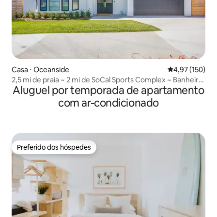
Casa ⋅ Oceanside
4,97 de uma av
4,97 (150)
2,5 mi de praia ~ 2 mi de SoCal Sports Complex ~ Banheira
Aluguel por temporada de apartamento
de hidromassagem
com ar-condicionado
Preferido dos hóspedes
Preferido dos hóspedes