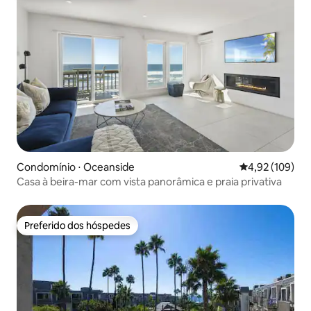
Condomínio ⋅ Oceanside
4,92 de uma av
4,92 (109)
Casa à beira-mar com vista panorâmica e praia privativa
Preferido dos hóspedes
Preferido dos hóspedes