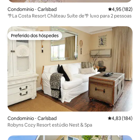
Condomínio ⋅ Carlsbad
4,95 de uma av
4,95 (182)
🌴La Costa Resort Château Suíte de🌴 luxo para 2 pessoas
Preferido dos hóspedes
Preferido dos hóspedes
Condomínio ⋅ Carlsbad
4,83 de uma av
4,83 (184)
Robyns Cozy Resort estúdio Nest & Spa