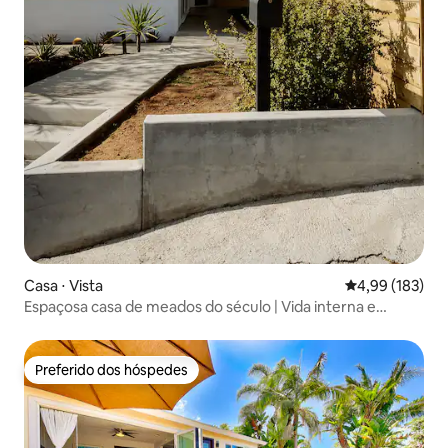
Casa ⋅ Vista
4,99 de uma av
4,99 (183)
Espaçosa casa de meados do século | Vida interna e
externa
Preferido dos hóspedes
Preferido dos hóspedes