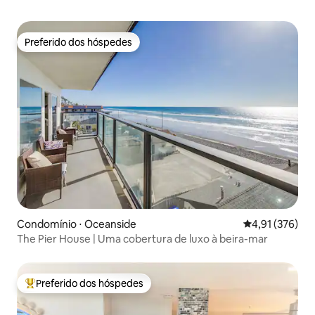
Preferido dos hóspedes
Preferido dos hóspedes
Condomínio ⋅ Oceanside
4,91 de uma av
4,91 (376)
The Pier House | Uma cobertura de luxo à beira-mar
Preferido dos hóspedes
Entre os melhores preferidos dos hóspedes