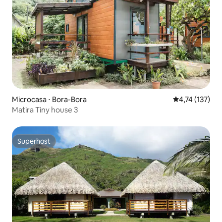
Microcasa ⋅ Bora-Bora
4,74 de uma av
4,74 (137)
Matira Tiny house 3
Superhost
Superhost