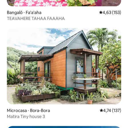
Bangalô ⋅ Fa'a'aha
4,63 de uma av
4,63 (153)
TEAVAHERE TAHAA FAAAHA
Microcasa ⋅ Bora-Bora
4,74 de uma av
4,74 (137)
Matira Tiny house 3