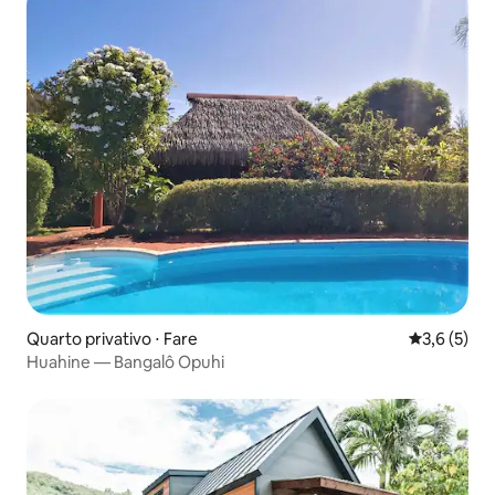
Quarto privativo ⋅ Fare
3,6 de uma 
3,6 (5)
Huahine — Bangalô Opuhi