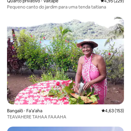
Quarto privativo ⋅ Vaitāpē
4,95 de uma av
4,95 (229)
Pequeno canto do jardim para uma tenda taitiana
Bangalô ⋅ Fa'a'aha
4,63 de uma av
4,63 (153)
TEAVAHERE TAHAA FAAAHA