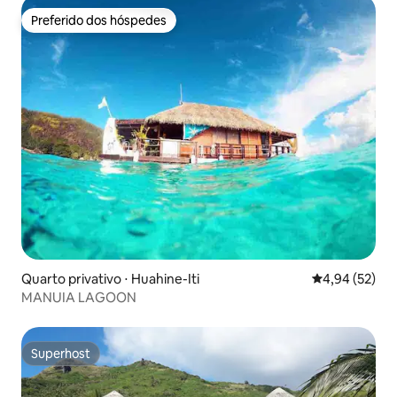
Preferido dos hóspedes
Preferido dos hóspedes
Quarto privativo ⋅ Huahine-Iti
4,94 de uma a
4,94 (52)
MANUIA LAGOON
Superhost
Superhost