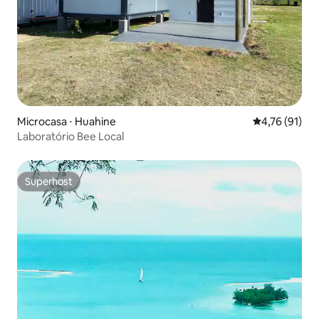
Microcasa ⋅ Huahine
4,76 de uma a
4,76 (91)
Laboratório Bee Local
Superhost
Superhost