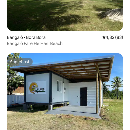
Bangalô ⋅ Bora Bora
4,82 de uma a
4,82 (83)
Bangalô Fare HeiHani Beach
Superhost
Superhost