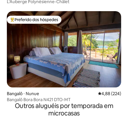
L'Auberge Polynésienne-Châlet
Preferido dos hóspedes
Entre os melhores preferidos dos hóspedes
Bangalô ⋅ Nunue
4,88 de uma ava
4,88 (224)
Bangalô Bora Bora N421 DTO-MT
Outros aluguéis por temporada em
microcasas