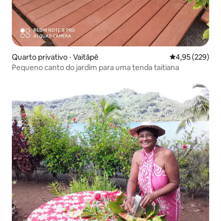
Quarto privativo ⋅ Vaitāpē
4,95 de uma av
4,95 (229)
Pequeno canto do jardim para uma tenda taitiana