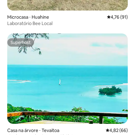
Microcasa ⋅ Huahine
4,76 de uma a
4,76 (91)
Laboratório Bee Local
Superhost
Superhost
Casa na árvore ⋅ Tevaitoa
4,82 de uma a
4,82 (66)