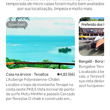
temporada de micro casas foram muito bem avaliados
por sua localização, limpeza e muito mais.
Superhost
Preferido dos hó
Superhost
Preferido dos hó
Bangalô ⋅ Bora Bor
Bungalow Tervena
Localizado à beir
Casa na árvore ⋅ Tevaitoa
4,82 de uma avaliação média de
4,82 (66)
cais, o Tereva Bu
L'Auberge Polynésienne-Châlet
sua vista deslumb
Localize o topo da montanha Tenape na
azul-turquesa e il
costa oeste PK8,5 Vista incrível do ponto
Borabora a partir 
de surfe Motu MiriMiri e passeio Cercado
sobre palafitas ac
por florestas O chalé é construído em
pontos de mergul
madeira, em estilo polinésio, ecológico,
acessíveis de cai
com cozinha compacta totalmente
transporte para o