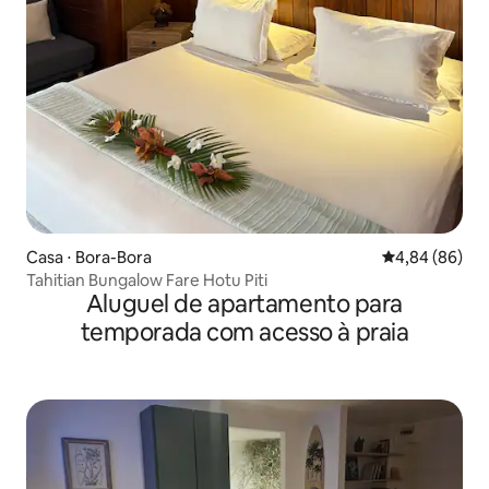
Casa ⋅ Bora-Bora
4,84 de uma av
4,84 (86)
Tahitian Bungalow Fare Hotu Piti
Aluguel de apartamento para
temporada com acesso à praia