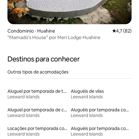
Condomínio ⋅ Huahine
4,7 de uma a
4,7 (82)
"Mamado's House" por Meri Lodge Huahine
Destinos para conhecer
Outros tipos de acomodações
Aluguel por temporada de tendas
Aluguéis de vilas
Leeward Islands
Leeward Islands
Aluguel por temporada de casas de hóspedes
Aluguéis por temporada com caiaque
Leeward Islands
Leeward Islands
Locações por temporada com piscina
Aluguéis por temporada com banheira de hidromassagem
Leeward Islands
Leeward Islands