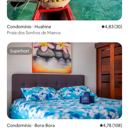
Condomínio ⋅ Huahine
4,83 de uma a
4,83 (30)
Praia dos Sonhos de Maeva
Superhost
Superhost
Condomínio ⋅ Bora-Bora
4,78 de uma av
4,78 (108)