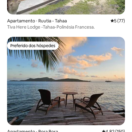
Apartamento ⋅ Ruutia - Tahaa
5 de uma a
5 (77)
Tiva Here Lodge -Tahaa-Polinésia Francesa.
Preferido dos hóspedes
Preferido dos hóspedes
Apartamento ⋅ Bora Bora
4,82 de uma av
4,82 (150)