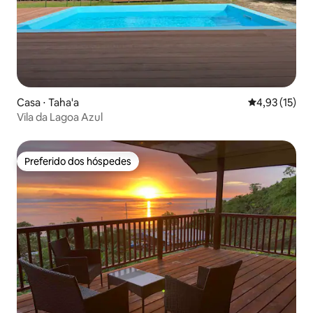
Casa ⋅ Taha'a
4,93 de uma a
4,93 (15)
Vila da Lagoa Azul
Preferido dos hóspedes
Preferido dos hóspedes