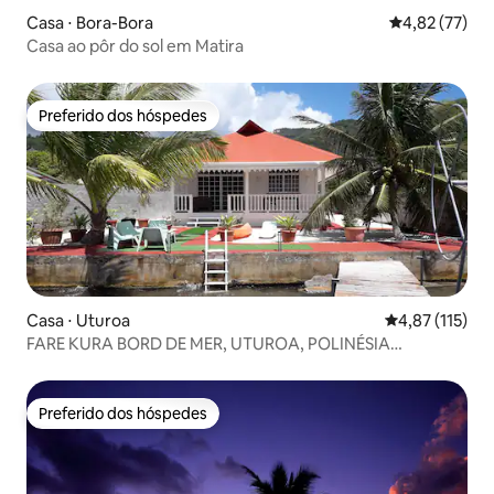
Casa ⋅ Bora-Bora
4,82 de uma a
4,82 (77)
Casa ao pôr do sol em Matira
Preferido dos hóspedes
Preferido dos hóspedes
Casa ⋅ Uturoa
4,87 de uma av
4,87 (115)
FARE KURA BORD DE MER, UTUROA, POLINÉSIA
FRANCESA
Preferido dos hóspedes
Preferido dos hóspedes