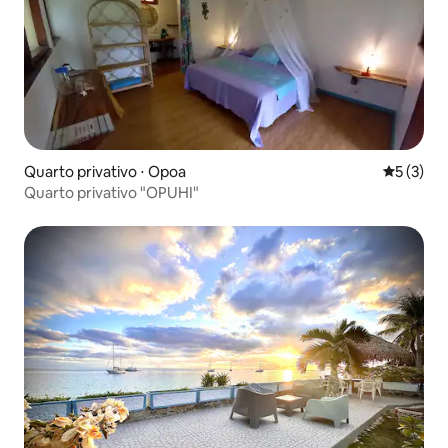
Quarto privativo ⋅ Opoa
5 de uma 
5 (3)
Quarto privativo "OPUHI"