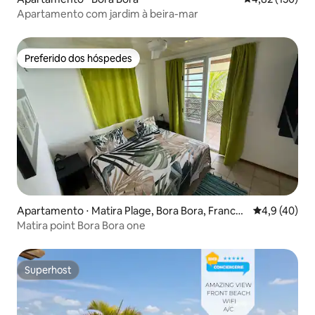
Apartamento com jardim à beira-mar
Preferido dos hóspedes
Preferido dos hóspedes
Apartamento ⋅ Matira Plage, Bora Bora, Franch
4,9 de uma a
4,9 (40)
Polinezia
Matira point Bora Bora one
Superhost
Superhost