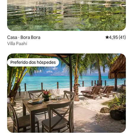
Casa ⋅ Bora Bora
4,95 de uma a
4,95 (41)
Villa Paahi
Preferido dos hóspedes
Preferido dos hóspedes