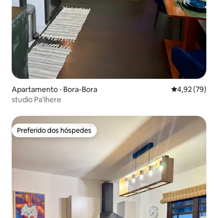
Apartamento ⋅ Bora-Bora
4,92 de uma a
4,92 (79)
studio Pa'ihere
Preferido dos hóspedes
Preferido dos hóspedes