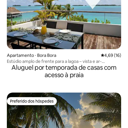
Apartamento ⋅ Bora Bora
4,69 de uma a
4,69 (16)
Estúdio amplo de frente para a lagoa – vista e ar-
Aluguel por temporada de casas com
condicionado
acesso à praia
Preferido dos hóspedes
Preferido dos hóspedes