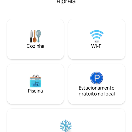
à praia
2.000 XPF a partir
(com parada no supermercado).
Vaitoare/Faaaha/Poutoru.
Informe-nos os horários de
doca de Haamene. Loja a 2 km 
chegada/partida. Bicicletas, caiaques e
distância. Lancho
remos estão disponíveis gratuitamente
distância. Aluguel de automóveis: Preço:
para aproveitar a sua estadia, com a
7.500 XPF por dia. Café da manhã 2.500
possibilidade de alugar os nossos
XPF. Jantar 3.500 
veículos. Até breve!
pessoa. Mauruuru
Cozinha
Wi-Fi
Estacionamento
Piscina
gratuito no local