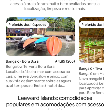
acesso à praia foram muito bem avaliadas por sua
localização, limpeza e muito mais.
Preferido dos hóspedes
Preferido dos hó
Preferido dos hóspedes
Preferido dos hó
Bangalô ⋅ Bora Bora
4,89 de uma avaliação média de 5
4,89 (266)
Bungalow Tervena Bora Bora
Bangalô ⋅ Tiva
Localizado à beira-mar com acesso ao
Bangalô em Moan
cais, o Tereva Bungalow é único, com
Novo bangalô tradi
sua vista deslumbrante sobre as águas
localizado à beira-mar. Lugar fa
azul-turquesa e ilhotas (motu) de
para apreciar o lin
Borabora a partir do seu deck privativo
para Bora Bora. Re
sobre palafitas acima da lagoa, com
Leeward Islands: comodidades
lado da rua para 
pontos de mergulho com snorkel
Lugar tranquilo. Transferências: Grátis a
populares em acomodações com acesso
acessíveis de caiaque. Nós fornecemos
partir da doca de
transporte para o check-in e check-out