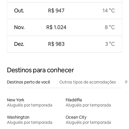
Out.
R$ 947
14 °C
Nov.
R$ 1.024
8 °C
Dez.
R$ 983
3 °C
Destinos para conhecer
Destinos perto de você
Outros tipos de acomodações
Pr
New York
Filadélfia
Aluguéis por temporada
Aluguéis por temporada
Washington
Ocean City
Aluguéis por temporada
Aluguéis por temporada