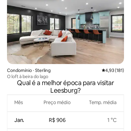
Condomínio ⋅ Sterling
4,93 de uma av
4,93 (181)
O loft à beira do lago
Qual é a melhor época para visitar
Leesburg?
Mês
Preço médio
Temp. média
Jan.
R$ 906
1 °C