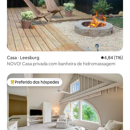
Casa ⋅ Leesburg
4,84 de uma av
4,84 (116)
NOVO! Casa privada com banheira de hidromassagem
Preferido dos hóspedes
Entre os melhores preferidos dos hóspedes