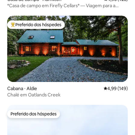
*Casa de campo em Firefly Cellars* — Viagem para a
região vinícola da Virgínia
Preferido dos hóspedes
Entre os melhores preferidos dos hóspedes
Cabana ⋅ Aldie
4,99 de uma av
4,99 (149)
Chalé em Oatlands Creek
Preferido dos hóspedes
Preferido dos hóspedes