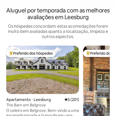
Aluguel por temporada com as melhores
avaliações em Leesburg
Os hóspedes concordam: estas acomodações foram
muito bem avaliadas quanto a localização, limpeza e
outros aspectos.
Preferido dos hóspedes
Preferido dos 
Entre os melhores preferidos dos hóspedes
Entre os melhore
Apartamento ⋅ Leesburg
5 de uma avaliação média de 
5 (201)
The Barn em Belgrove
O celeiro em Belgrove. Bem-vindo a uma
escapada privada e tranquila em uma