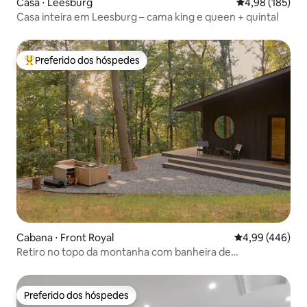
Casa ⋅ Leesburg
4,98 de uma av
4,98 (185)
Casa inteira em Leesburg – cama king e queen + quintal
Preferido dos hóspedes
Entre os melhores preferidos dos hóspedes
Cabana ⋅ Front Royal
4,99 de uma ava
4,99 (446)
Retiro no topo da montanha com banheira de
hidromassagem a lenha
Preferido dos hóspedes
Preferido dos hóspedes