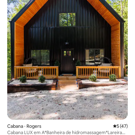
Cabana ⋅ Rogers
5 de uma a
5 (47)
Cabana LUX em A*Banheira de hidromassagem*Lareira