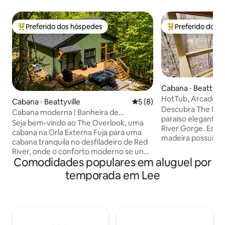
Preferido dos hóspedes
Preferido dos 
Entre os melhores preferidos dos hóspedes
Entre os melhore
Cabana ⋅ Beattyvil
HotTub, Arcade | 
Cabana ⋅ Beattyville
5 de uma avaliação média d
5 (8)
Descubra The Litt
Cabana moderna | Banheira de
paraíso elegante 
hidromassagem + fogueira | Red River
Seja bem-vindo ao The Overlook, uma
River Gorge. Esta
Gorge
cabana na Orla Externa Fuja para uma
madeira possui um
cabana tranquila no desfiladeiro de Red
banheira de hid
River, onde o conforto moderno se une
cenário privado na 
Comodidades populares em aluguel por
ao principal destino ao ar livre de
casais ou uma famí
Kentucky. Situada entre as árvores em
temporada em Lee
desfrute de uma 
uma propriedade privativa de 8,5
equipada, Wi-Fi de
hectares, esta cabana de 2 quartos é
TV e um icônico f
perfeita para casais, famílias e pequenos
Você está a pouco
grupos que buscam uma viagem
ao ar livre emocio
relaxante. Quer você esteja planejando
caminhadas, escalad