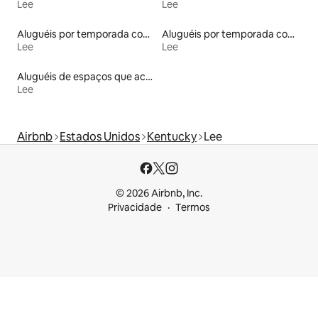
Lee
Lee
Aluguéis por temporada com acesso ao lago
Aluguéis por temporada com banheira de hidromassagem
Lee
Lee
Aluguéis de espaços que aceitam animais de estimação
Lee
Airbnb
Estados Unidos
Kentucky
Lee
© 2026 Airbnb, Inc.
Privacidade
Termos