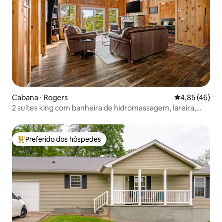
Cabana ⋅ Rogers
4,85 de uma a
4,85 (46)
2 suítes king com banheira de hidromassagem, lareira,
fogueira, lagoa
Preferido dos hóspedes
Entre os melhores preferidos dos hóspedes