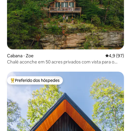
Cabana ⋅ Zoe
4,9 de uma a
4,9 (97)
Chalé aconche em 50 acres privados com vista para o
vale, RRG
Preferido dos hóspedes
Entre os melhores preferidos dos hóspedes