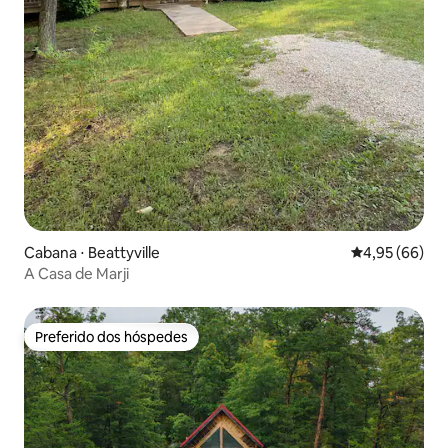
Cabana ⋅ Beattyville
4,95 de uma a
4,95 (66)
A Casa de Marji
Preferido dos hóspedes
Preferido dos hóspedes