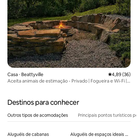
Casa ⋅ Beattyville
4,89 de uma a
4,89 (36)
Aceita animais de estimação - Privado | Fogueira e Wi-Fi |
RRG
Destinos para conhecer
Outros tipos de acomodações
Principais pontos turísticos po
Aluguéis de cabanas
Aluguéis de espaços ideais para famílias